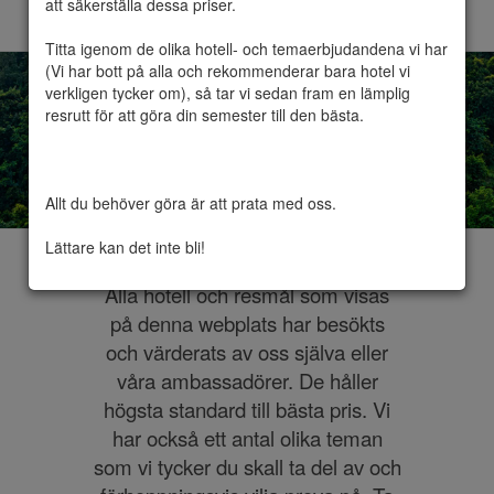
att säkerställa dessa priser.

Titta igenom de olika hotell- och temaerbjudandena vi har 
(Vi har bott på alla och rekommenderar bara hotel vi 
verkligen tycker om), så tar vi sedan fram en lämplig 
resrutt för att göra din semester till den bästa.

Läs mer här
Allt du behöver göra är att prata med oss.

Lättare kan det inte bli!
Alla hotell och resmål som visas
på denna webplats har besökts
och värderats av oss själva eller
våra ambassadörer. De håller
högsta standard till bästa pris. Vi
har också ett antal olika teman
som vi tycker du skall ta del av och