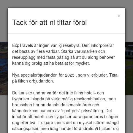
×
Toggle
Tack för att ni tittar förbi
navigation
ExpTravels är ingen vanlig resebyrå. Den inkorporerar 
det bästa av flera världar. Starka varumärken och 
reseupplägg med fasta påslag så att du aldrig behöver 
känna dig orolig att ha betalat för mycket.

VI HJÄLPER TILL
MED ER NÄSTA
Nya specialerbjudanden för 2025 , som vi erbjuder. Titta 
DRÖMRESA
på fliken erbjudanden.

Du kanske undrar varför det inte finns hotell- och 
flygpriser inlagda på varje möjlig resekombination, men 
branschen har omdanats de senaste åren och 
kännetecknas numera av "spot-pris" prissättning. Det 
Ring oss på: +46 70 608 88
innebär att hotell- och flygpriser bara garanteras i någon 
03 eller maila
dag eller två. Tidigare fanns det en mycket större mängd 
säsongspriser, men idag har det förändrats.Vi hjälper dig 
sales@exptravels.com