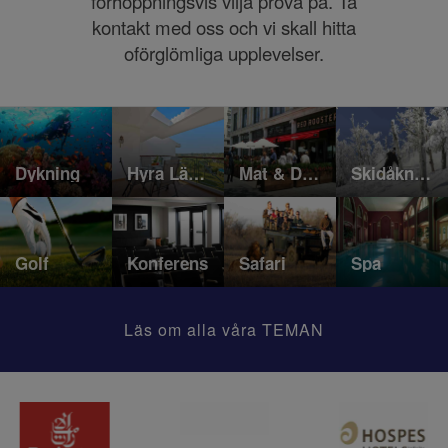
förhoppningsvis vilja prova på. Ta
kontakt med oss och vi skall hitta
oförglömliga upplevelser.
Dykning
Hyra Lägenhet/Hus
Mat & Dryck
Skidåkning
Golf
Konferens
Safari
Spa
Läs om alla våra TEMAN