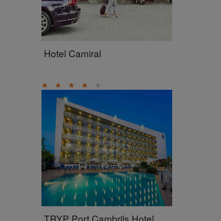
Hotel Camiral
★
★
★
★
★
TRYP Port Cambrils Hotel