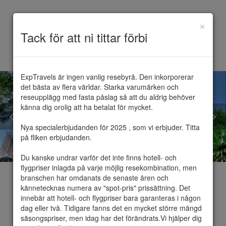
×
Toggle
Tack för att ni tittar förbi
navigation
ExpTravels är ingen vanlig resebyrå. Den inkorporerar 
det bästa av flera världar. Starka varumärken och 
reseupplägg med fasta påslag så att du aldrig behöver 
känna dig orolig att ha betalat för mycket.

Nya specialerbjudanden för 2025 , som vi erbjuder. Titta 
på fliken erbjudanden.

Du kanske undrar varför det inte finns hotell- och 
flygpriser inlagda på varje möjlig resekombination, men 
branschen har omdanats de senaste åren och 
kännetecknas numera av "spot-pris" prissättning. Det 
innebär att hotell- och flygpriser bara garanteras i någon 
dag eller två. Tidigare fanns det en mycket större mängd 
Barcelona
säsongspriser, men idag har det förändrats.Vi hjälper dig 