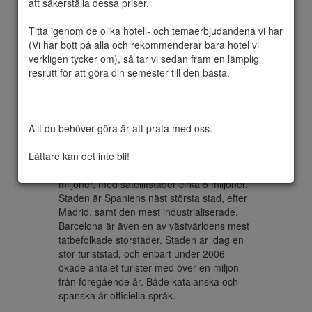
att säkerställa dessa priser.

Titta igenom de olika hotell- och temaerbjudandena vi har 
(Vi har bott på alla och rekommenderar bara hotel vi 
Barcelona  är en stad och kommun belägen 
verkligen tycker om), så tar vi sedan fram en lämplig 
vid Kataloniens kust mellan floderna 
resrutt för att göra din semester till den bästa.

Llobregats och Besòs mynningar, 110 
kilometer söder om franska gränsen. 
Barcelona är huvudstad i den autonoma 
regionen Katalonien men även för 
Allt du behöver göra är att prata med oss.

provinsen Barcelona samt grevskapet 
Barcelonès. Invånarantalet uppgick år 2009 
Lättare kan det inte bli!
till 1 638 103. Inkluderas de närmaste 
förstäderna är invånarantalet ungefär 3 
miljoner, med satellitstäder cirka 5 miljoner. 
Staden är Spaniens näst största stad, efter 
Madrid, samt den mest industrialiserade. 
Barcelona är även en av västvärldens mest 
tätbefolkade storstäder. Staden är idag en 
stor turiststad, och enbart under 2006 
ökade antalet turister med över en miljon 
från föregående år. Både katalanska och 
spanska är officiella språk.