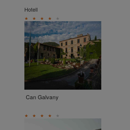
Hotell
★
★
★
★
★
Can Galvany
★
★
★
★
★