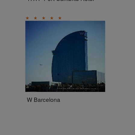
★
★
★
★
★
W Barcelona