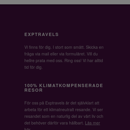
EXPTRAVELS
Vi finns för dig. I stort som smått. Skicka en
fråga via mail eller via formuläret. Vill du
hellre prata med oss. Ring oss! Vi har alltid
tid för dig.
100% KLIMATKOMPENSERADE
RESOR
För oss på Exptravels är det självklart att
arbeta för ett klimatneutralt resande. Vi ser
resandet som en naturlig del av vårt liv och
det behöver därför vara hållbart.
Läs mer
här