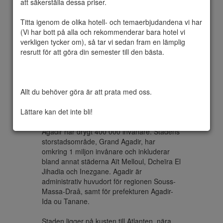
att säkerställa dessa priser.

Titta igenom de olika hotell- och temaerbjudandena vi har 
(Vi har bott på alla och rekommenderar bara hotel vi 
Agadir  är en kuststad i södra Marocko. 
verkligen tycker om), så tar vi sedan fram en lämplig 
Staden förstördes av en kraftig jordbävning 
resrutt för att göra din semester till den bästa.

den 29 februari 1960, vilket resulterade i 
och fick sedan byggas upp på nytt. Stadens 
centrum lades då på ett mindre utsatt 
område söder om den gamla staden. 
Allt du behöver göra är att prata med oss.

Återuppbyggnaden bidrog till att locka till sig 
turister, då stadsplanen anpassades för 
Lättare kan det inte bli!
turistnäring.

Agadir har drygt 400 000 invånare. Stadens 
storstadsområde, Grand Agadir, har 
omkring 1 miljon invånare och inkluderar 
bland annat städerna Aït Melloul, Dcheïra El 
Jihadia och Inezgane. Agadir är 
administrativ huvudort för regionen Souss-
Massa-Draâ, samt för prefekturen Agadir-
Ida ou Tanane.

Staden ligger på kusten till Atlanten, nära 