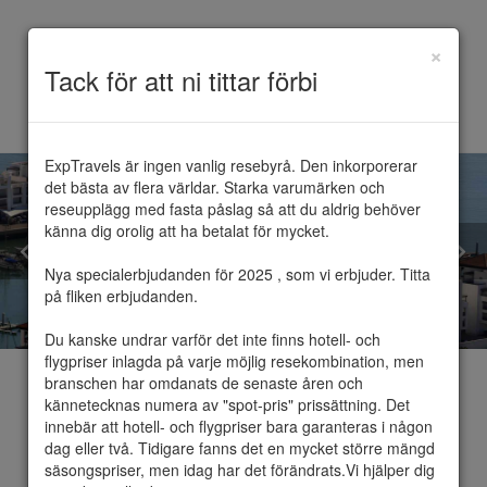
×
Toggle
Tack för att ni tittar förbi
navigation
ExpTravels är ingen vanlig resebyrå. Den inkorporerar 
det bästa av flera världar. Starka varumärken och 
reseupplägg med fasta påslag så att du aldrig behöver 
känna dig orolig att ha betalat för mycket.

Nya specialerbjudanden för 2025 , som vi erbjuder. Titta 
på fliken erbjudanden.

Du kanske undrar varför det inte finns hotell- och 
flygpriser inlagda på varje möjlig resekombination, men 
branschen har omdanats de senaste åren och 
kännetecknas numera av "spot-pris" prissättning. Det 
innebär att hotell- och flygpriser bara garanteras i någon 
dag eller två. Tidigare fanns det en mycket större mängd 
Agadir
säsongspriser, men idag har det förändrats.Vi hjälper dig 