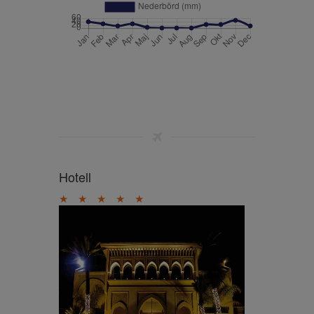
Hotell
★
★
★
★
★