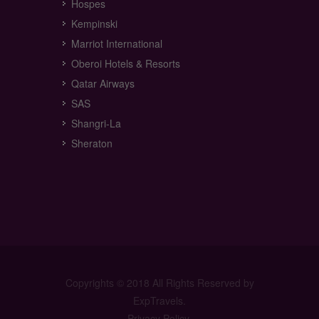
Hospes
Kempinski
Marriot International
Oberoi Hotels & Resorts
Qatar Airways
SAS
Shangri-La
Sheraton
Copyrights © 2018 All Rights Reserved by
ExpTravels.
Privacy Policy