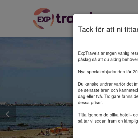
Tack för att ni titta
ExpTravels är ingen vanlig res
påslag så att du aldrig behöver 
Nya specialerbjudanden för 2025
Du kanske undrar varför det in
de senaste åren och känneteckn
dag eller två. Tidigare fanns d
dessa priser.

Titta igenom de olika hotell- o
så tar vi sedan fram en lämplig 