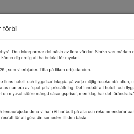
TEMAN
RESMÅL
ERBJUDANDEN
OM 
r förbi
ebyrå. Den inkorporerar det bästa av flera världar. Starka varumärken 
känna dig orolig att ha betalat för mycket.

 , som vi erbjuder. Titta på fliken erbjudanden.

te finns hotell- och flygpriser inlagda på varje möjlig resekombination
as numera av "spot-pris" prissättning. Det innebär att hotell- och flygp
et en mycket större mängd säsongspriser, men idag har det förändrats.Vi 
ch temaerbjudandena vi har (Vi har bott på alla och rekommenderar bara 
resrutt för att göra din semester till den bästa.
