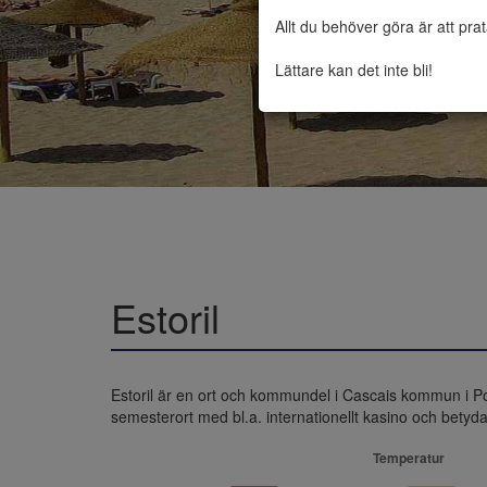
Allt du behöver göra är att pra
Lättare kan det inte bli!
Estoril
Estoril är en ort och kommundel i Cascais kommun i Por
semesterort med bl.a. internationellt kasino och bety