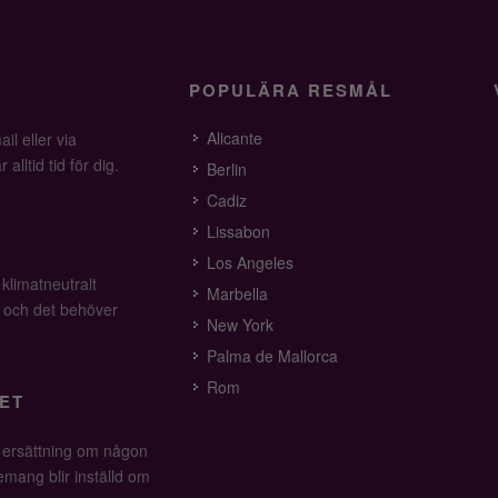
POPULÄRA RESMÅL
Alicante
il eller via
alltid tid för dig.
Berlin
Cadiz
Lissabon
Los Angeles
 klimatneutralt
Marbella
v och det behöver
New York
Palma de Mallorca
Rom
ET
å ersättning om någon
mang blir inställd om