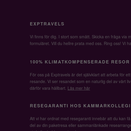
EXPTRAVELS
Vi finns för dig. I stort som smått. Skicka en fråga via ma
formuläret. Vill du hellre prata med oss. Ring oss! Vi har 
100% KLIMATKOMPENSERADE RESOR
För oss på Exptravels är det självklart att arbeta för ett
resande. Vi ser resandet som en naturlig del av vårt li
därför vara hållbart.
Läs mer här
RESEGARANTI HOS KAMMARKOLLEGI
Att vi har ordnat med resegaranti innebär att du kan f
del av din paketresa eller sammanlänkade researrange