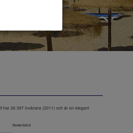
l har 26 397 invånare (2011) och är en elegant 