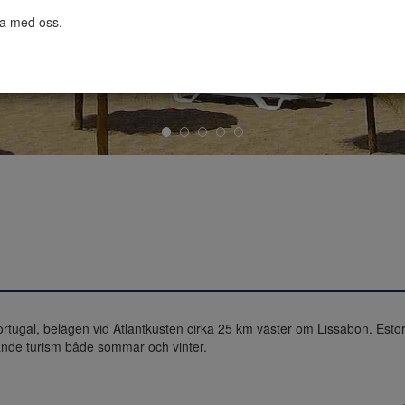
ta med oss.

tugal, belägen vid Atlantkusten cirka 25 km väster om Lissabon. Estori
dande turism både sommar och vinter.