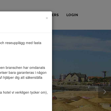
OSS
KONTAKT
PARTNERS
LOGIN
×
och reseupplägg med fasta 
, men branschen har omdanats 
riser bara garanteras i någon 
hjälper dig att säkerställa 
hotel vi verkligen tycker om), 