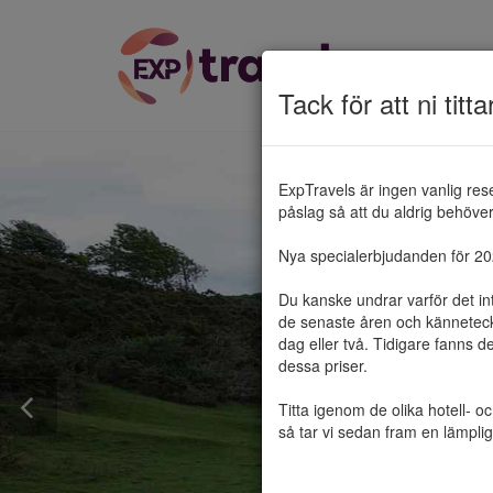
Tack för att ni titta
ExpTravels är ingen vanlig res
påslag så att du aldrig behöver 
Nya specialerbjudanden för 2025
Du kanske undrar varför det in
de senaste åren och känneteckn
dag eller två. Tidigare fanns d
dessa priser.

Titta igenom de olika hotell- o
så tar vi sedan fram en lämplig 