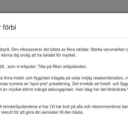
TEMAN
RESMÅL
ERBJUDANDEN
OM 
r förbi
ebyrå. Den inkorporerar det bästa av flera världar. Starka varumärken 
känna dig orolig att ha betalat för mycket.

 , som vi erbjuder. Titta på fliken erbjudanden.

te finns hotell- och flygpriser inlagda på varje möjlig resekombination
as numera av "spot-pris" prissättning. Det innebär att hotell- och flygp
et en mycket större mängd säsongspriser, men idag har det förändrats.Vi 
ch temaerbjudandena vi har (Vi har bott på alla och rekommenderar bara 
resrutt för att göra din semester till den bästa.
