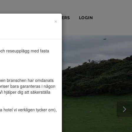
OSS
KONTAKT
PARTNERS
LOGIN
×
och reseupplägg med fasta 
, men branschen har omdanats 
riser bara garanteras i någon 
hjälper dig att säkerställa 
hotel vi verkligen tycker om), 