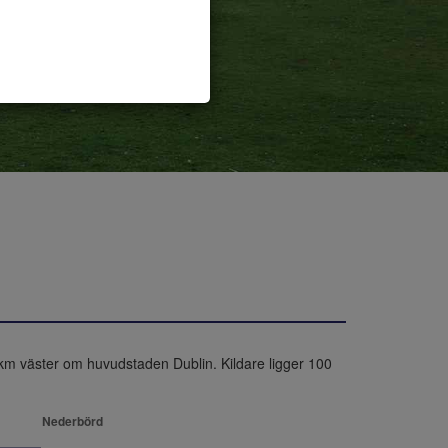
0 km väster om huvudstaden Dublin. Kildare ligger 100 