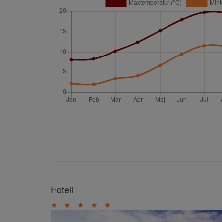
Hotell
★
★
★
★
★