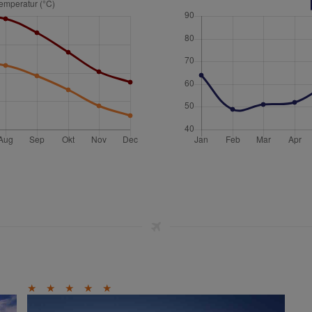
★
★
★
★
★