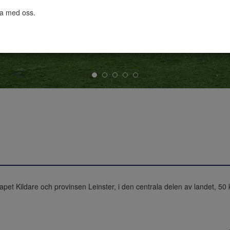
ta med oss.

vskapet Kildare och provinsen Leinster, i den centrala delen av landet, 5