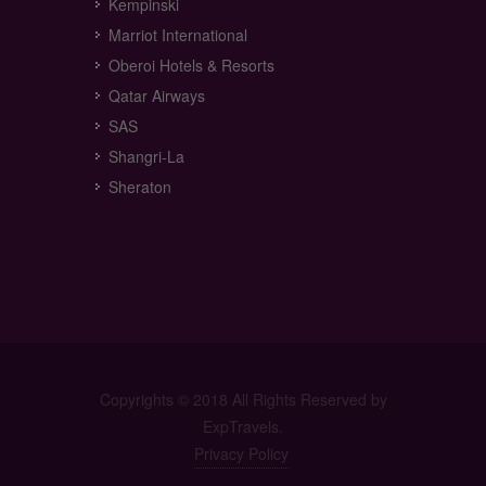
Kempinski
Marriot International
Oberoi Hotels & Resorts
Qatar Airways
SAS
Shangri-La
Sheraton
Copyrights © 2018 All Rights Reserved by
ExpTravels.
Privacy Policy