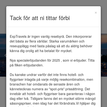
×
Toggle
Tack för att ni tittar förbi
navigation
ExpTravels är ingen vanlig resebyrå. Den inkorporerar 
det bästa av flera världar. Starka varumärken och 
reseupplägg med fasta påslag så att du aldrig behöver 
känna dig orolig att ha betalat för mycket.

Nya specialerbjudanden för 2025 , som vi erbjuder. Titta 
på fliken erbjudanden.

Du kanske undrar varför det inte finns hotell- och 
flygpriser inlagda på varje möjlig resekombination, men 
branschen har omdanats de senaste åren och 
kännetecknas numera av "spot-pris" prissättning. Det 
innebär att hotell- och flygpriser bara garanteras i någon 
dag eller två. Tidigare fanns det en mycket större mängd 
Paris
säsongspriser, men idag har det förändrats.Vi hjälper dig 