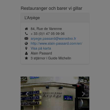
Restauranger och barer vi gillar
L’Arpège
84, Rue de Varenne
+ 33 (0)1 47 05 09 06
arpege.passard@wanadoo.fr
http://www.alain-passard.com/en/
Visa på karta
Alain Passard
3 stjärnor i Guide Michelin