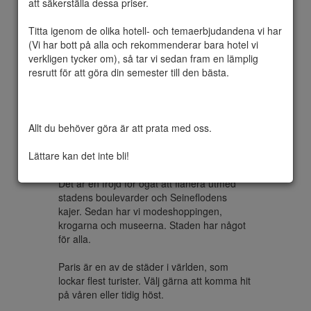
att säkerställa dessa priser.

Titta igenom de olika hotell- och temaerbjudandena vi har 
(Vi har bott på alla och rekommenderar bara hotel vi 
Paris är huvudstaden i Frankrike. Staden är 
verkligen tycker om), så tar vi sedan fram en lämplig 
belägen vid floden Seine och grundades av 
resrutt för att göra din semester till den bästa.

romarna under namnet Lutetia. Paris utgör 
ett eget departement i regionen Île-de-
France. Staden delas in i 20 
arrondissement. Paris innerstad har cirka 
Allt du behöver göra är att prata med oss.

2,2 miljoner invånare och med förorter över 
11 miljoner invånare.

Lättare kan det inte bli!
Paris är världens kanske vackraste stad. 
Det är en fröjd för ögat att flanera utmed 
stadens boulevarder och Seineflodens 
kajer. Sedan har vi modeshoppingen, 
krogarna och museerna. Staden har något 
för alla.

Paris är en av de städer i världen, som 
lockar flest turister. Välj gärna att komma hit 
på våren eller tidig höst.