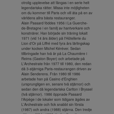
otrolig upplevelse att fångas i en serie helt 
legendariska rätter. Missa inte möjligheten 
om du kommer till Paris och vill äta på en av 
världens allra bästa restauranger.

Alain Passard föddes 1956 i La Guerche-
de-Bretagne i en familj av hantverkare och 
konstnärer. Han började sin träning lokalt 
1971 (vid 14 års ålder) på l'Hôtellerie du 
Lion d'Or på Liffré med fyra års lärlingskap 
under kocken Michel Kéréver. Sedan 
tillbringade han två år på La Chaumière i 
Reims (Gaston Boyer) och arbetade på 
L'Archestrate från 1977 till 1980, den redan 
då 3-stjärniga Paris-restaurangen driven av  
Alain Senderens. Från 1980 till 1986 
arbetade han på Casino d'Enghien 
(ursprungligen en, senare två stjärnor) och 
sedan den då legendariska Carlton i Bryssel 
(två stjärnor). 1986 öppnade Passard 
l'Arpège i de lokaler som tidigare ägdes av 
L'Archestrate och fick snabbt sin första 
(1987) och andra (1988) stjärna. Den tredje 