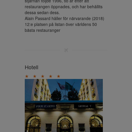
stjärnan följde 1996, tio år efter att 
restaurangen öppnades, och har behållits 
dessa sedan dess.

Alain Passard håller för närvarande (2018) 
12:e platsen på listan över världens 50 
bästa restauranger
Hotell
★
★
★
★
★