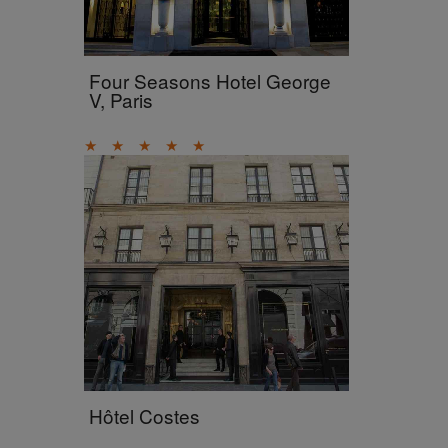
Four Seasons Hotel George
V, Paris
★
★
★
★
★
Hôtel Costes