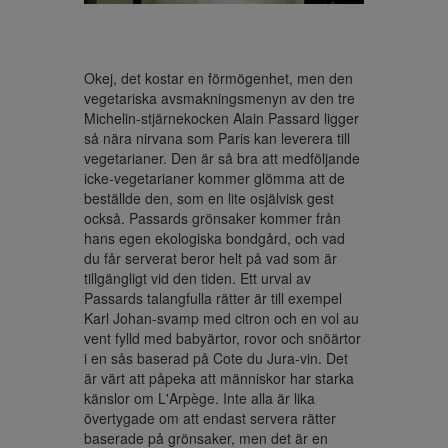
Okej, det kostar en förmögenhet, men den 
vegetariska avsmakningsmenyn av den tre 
Michelin-stjärnekocken Alain Passard ligger 
så nära nirvana som Paris kan leverera till 
vegetarianer. Den är så bra att medföljande 
icke-vegetarianer kommer glömma att de 
beställde den, som en lite osjälvisk gest 
också. Passards grönsaker kommer från 
hans egen ekologiska bondgård, och vad 
du får serverat beror helt på vad som är 
tillgängligt vid den tiden. Ett urval av 
Passards talangfulla rätter är till exempel 
Karl Johan-svamp med citron och en vol au 
vent fylld med babyärtor, rovor och snöärtor 
i en sås baserad på Cote du Jura-vin. Det 
är värt att påpeka att människor har starka 
känslor om L'Arpège. Inte alla är lika 
övertygade om att endast servera rätter 
baserade på grönsaker, men det är en 