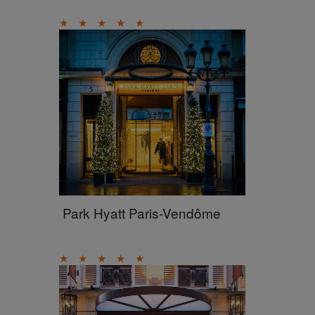
★
★
★
★
★
Park Hyatt Paris-Vendôme
★
★
★
★
★