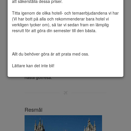
att säkerställa dessa priser.

Titta igenom de olika hotell- och temaerbjudandena vi har 
(Vi har bott på alla och rekommenderar bara hotel vi 
När du känner solens värme och du 
verkligen tycker om), så tar vi sedan fram en lämplig 
promenerar längs en välskött fairway eller 
resrutt för att göra din semester till den bästa.

en  kall dryck vid de 19:e hålet, är det bättre 
att du spendera din tid än att bry sig om den 
kommande vintern. Din golfsäsong behöver 
inte sluta på hösten! Oavsett vilken tid på 
Allt du behöver göra är att prata med oss.

året vi är redo att tee-up din kommande golf 
semester. Vårt engagerade,  vårt team av 
Lättare kan det inte bli!
golfsemestrar specialiserars över många 
års erfarenhet och är redo att boka din 
nästa golfresa.
Resmål