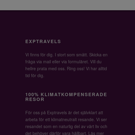
EXPTRAVELS
Vi finns för dig. I stort som smått. Skicka en
fråga via mail eller via formuläret. Vill du
hellre prata med oss. Ring oss! Vi har alltid
tid för dig.
100% KLIMATKOMPENSERADE
RESOR
För oss på Exptravels är det självklart att
arbeta för ett klimatneutralt resande. Vi ser
resandet som en naturlig del av vårt liv och
det behöver därför vara hållbart.
Läs mer