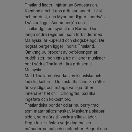
Thailand ligger i hjärtat av Sydostasien. 
Kambodja och Laos gränsar landet till öst 
och nordost, och Myanmar ligger i nordväst. 
I väster ligger Andamansjön och 
Thailandgulfen, sydost om Burma. Den 
långa södra regionen, som förbinder med 
Malaysia, är kuperad och skogsbelagd. De 
högsta bergen ligger i norra Thailand. 
Omkring 90 procent av befolkningen är 
buddhister, men cirka tre miljoner muslimer 
bor i södra Thailand nära gränsen till 
Malaysia.

Mat i Thailand påverkas av kinesiska och 
indiska kulturer. De flesta thailändska rätter 
är kryddiga och många vanliga rätter 
innehåller het chili, citrongräs, basilika, 
ingefära och kokosmjölk.

Thailändska bönder odlar mulberry träd 
som matar silkesmaskar. Maskarna skapar 
siden, som görs till vackra silkeskläder. 
Regn faller nästan varje dag mellan 
månaderna maj och september. Regnet och 