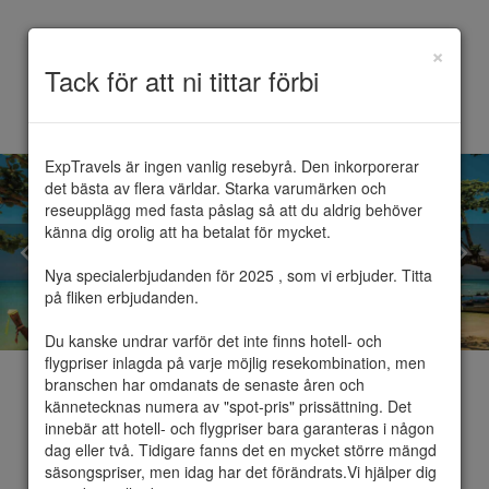
×
Toggle
Tack för att ni tittar förbi
navigation
ExpTravels är ingen vanlig resebyrå. Den inkorporerar 
det bästa av flera världar. Starka varumärken och 
reseupplägg med fasta påslag så att du aldrig behöver 
känna dig orolig att ha betalat för mycket.

Nya specialerbjudanden för 2025 , som vi erbjuder. Titta 
på fliken erbjudanden.

Du kanske undrar varför det inte finns hotell- och 
flygpriser inlagda på varje möjlig resekombination, men 
branschen har omdanats de senaste åren och 
kännetecknas numera av "spot-pris" prissättning. Det 
innebär att hotell- och flygpriser bara garanteras i någon 
dag eller två. Tidigare fanns det en mycket större mängd 
Thailand
säsongspriser, men idag har det förändrats.Vi hjälper dig 