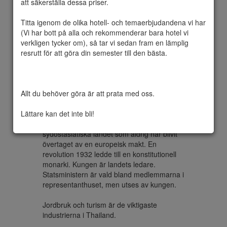
att säkerställa dessa priser.

Titta igenom de olika hotell- och temaerbjudandena vi har 
(Vi har bott på alla och rekommenderar bara hotel vi 
Det officiella namnet är Konungariket 
verkligen tycker om), så tar vi sedan fram en lämplig 
Thailand. Det är en konstitutionell monarki 
resrutt för att göra din semester till den bästa.

vars huvudstad heter Bangkok och med en  
befolkning  på 67 741 401 människor. Det 
officiella språket är Thai och valutan heter 
Baht. Landet är 513.115 kvadratkilometer 
Allt du behöver göra är att prata med oss.

stort.

Lättare kan det inte bli!
Thailand, som betyder "land av det fria", 
känd som Siam fram till 1939 är det enda 
sydostasiatiska landet som aldrig har blivit 
övertaget av en europeisk makt. En 
revolution 1932 ledde till en konstitutionell 
monarki. Kungen är landets ledare. 
Statsministern är vald bland medlemmarna i 
representanthuset, men utses av kungen.

Jordbruk och turism är de viktigaste 
industrierna i Thailand.
