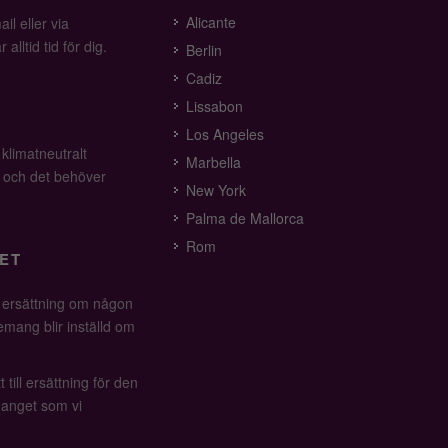
Alicante
il eller via
alltid tid för dig.
Berlin
Cadiz
Lissabon
Los Angeles
 klimatneutralt
Marbella
v och det behöver
New York
Palma de Mallorca
Rom
ET
å ersättning om någon
mang blir inställd om
 till ersättning för den
anget som vi