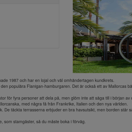
nade 1987 och har en lojal och väl omhändertagen kundkrets.

den populära Flanigan-hamburgaren. Det är också ett av Mallorcas bästa
 stor för fyra personer att dela på, men glöm inte att säga till i början 
lorcanska, med några få från Frankrike, Italien och den nya världen.

 De täckta terrasserna erbjuder en bra havsutsikt, men borden står så n
e, som stamgäster, så du måste boka i förväg.
