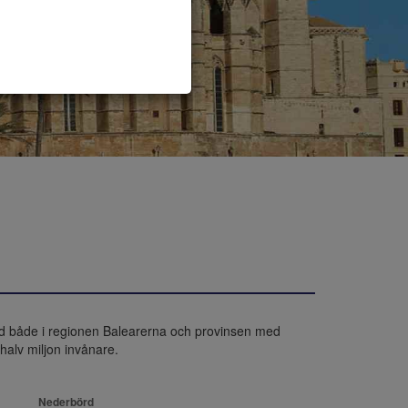
d både i regionen Balearerna och provinsen med 
lv miljon invånare.
