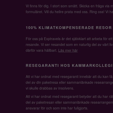
Vi finns för dig. I stort som smått. Skicka en fråga via ma
formuläret. Vill du hellre prata med oss. Ring oss! Vi har 
100% KLIMATKOMPENSERADE RESOR
För oss på Exptravels är det självklart att arbeta för ett
resande. Vi ser resandet som en naturlig del av vårt li
därför vara hållbart.
Läs mer här
RESEGARANTI HOS KAMMARKOLLEGI
Att vi har ordnat med resegaranti innebär att du kan f
del av din paketresa eller sammanlänkade researrange
vi skulle drabbas av insolvens.
Att vi har ordnat med resegaranti betyder att du har rätt
del av paketresan eller sammanlänkade researrangem
ansvarar för och som inte har fullgjorts.