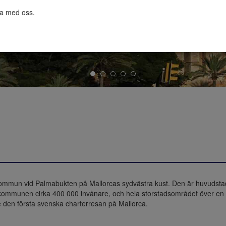
ta med oss.

kommun vid Palmabukten på Mallorcas sydvästra kust. Den är huvudsta
mmunen cirka 400 000 invånare, och hela storstadsområdet över en ha
e den första svenska charterresan på Mallorca.