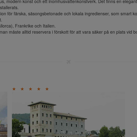
jus, modern konst och ett inomhusvattenkonstverk. Det finns en elegant
allerats. 

 för färska, säsongsbetonade och lokala ingredienser, som smart kombi
.

lorca), Frankrike och Italien. 

n måste alltid reservera i förskott för att vara säker på en plats vid b
★
★
★
★
★