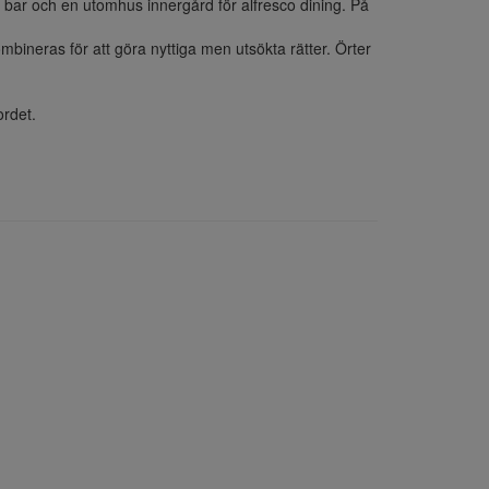
 bar och en utomhus innergård för alfresco dining. På 
neras för att göra nyttiga men utsökta rätter. Örter 
ordet.