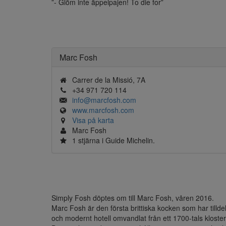
”- Glöm inte äppelpajen! To die for”
Marc Fosh
Carrer de la Missió, 7A
+34 971 720 114
info@marcfosh.com
www.marcfosh.com
Visa på karta
Marc Fosh
1 stjärna i Guide Michelin.
Simply Fosh döptes om till Marc Fosh, våren 2016.

Marc Fosh är den första brittiska kocken som har tilldel
och modernt hotell omvandlat från ett 1700-tals kloster.