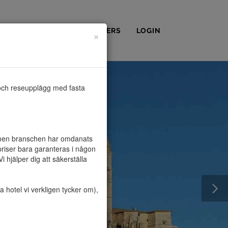
OSS
KONTAKT
PARTNERS
LOGIN
×
och reseupplägg med fasta 
, men branschen har omdanats 
riser bara garanteras i någon 
hjälper dig att säkerställa 
hotel vi verkligen tycker om), 