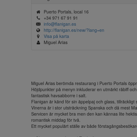
Puerto Portals, local 16
+34 971 67 91 91
info@flanigan.es
http://flanigan.es/new/?lang=en
Visa på karta
Miguel Arias
Miguel Arias berömda restaurang i Puerto Portals öpp
Höjdpunkter på menyn inkluderar en utmärkt råbiff och 
fantastisk havsabborre i salt.

Flanigan är känd för sin äppelpaj och glass, tillräckligt
Vinerna är i stor utsträckning Spanska och då mest Mal
Servicen är mycket bra men den kan kännas lite hektisk.
romantisk middag för två.

Ett mycket populärt ställe av både förstagångsbesökar