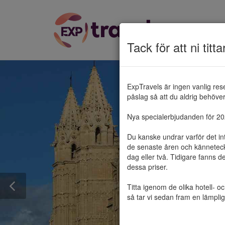
Tack för att ni titta
ExpTravels är ingen vanlig res
påslag så att du aldrig behöver 
Nya specialerbjudanden för 2025
Du kanske undrar varför det in
de senaste åren och känneteckn
dag eller två. Tidigare fanns d
dessa priser.

Titta igenom de olika hotell- o
så tar vi sedan fram en lämplig 