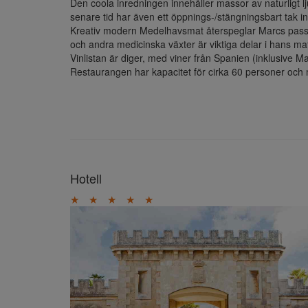
Den coola inredningen innehåller massor av naturligt l
senare tid har även ett öppnings-/stängningsbart tak inst
Kreativ modern Medelhavsmat återspeglar Marcs passion
och andra medicinska växter är viktiga delar i hans mat
Vinlistan är diger, med viner från Spanien (inklusive Mal
Restaurangen har kapacitet för cirka 60 personer och ma
Hotell
★
★
★
★
★