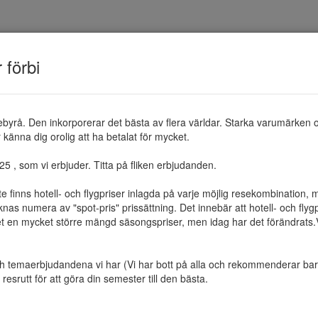
TEMAN
RESMÅL
ERBJUDANDEN
OM 
r förbi
ebyrå. Den inkorporerar det bästa av flera världar. Starka varumärken 
känna dig orolig att ha betalat för mycket.

 , som vi erbjuder. Titta på fliken erbjudanden.

te finns hotell- och flygpriser inlagda på varje möjlig resekombination
as numera av "spot-pris" prissättning. Det innebär att hotell- och flygp
et en mycket större mängd säsongspriser, men idag har det förändrats.Vi 
ch temaerbjudandena vi har (Vi har bott på alla och rekommenderar bara 
resrutt för att göra din semester till den bästa.
