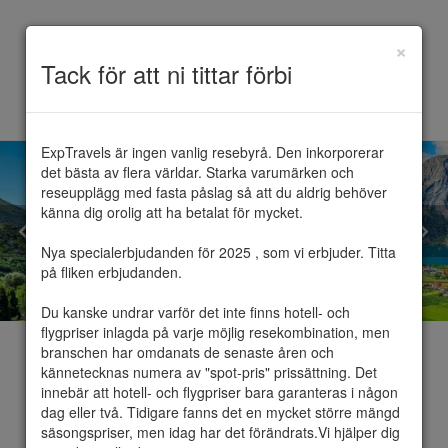
×
Toggle
Tack för att ni tittar förbi
navigation
ExpTravels är ingen vanlig resebyrå. Den inkorporerar 
det bästa av flera världar. Starka varumärken och 
reseupplägg med fasta påslag så att du aldrig behöver 
känna dig orolig att ha betalat för mycket.

Nya specialerbjudanden för 2025 , som vi erbjuder. Titta 
på fliken erbjudanden.

Du kanske undrar varför det inte finns hotell- och 
flygpriser inlagda på varje möjlig resekombination, men 
branschen har omdanats de senaste åren och 
kännetecknas numera av "spot-pris" prissättning. Det 
innebär att hotell- och flygpriser bara garanteras i någon 
dag eller två. Tidigare fanns det en mycket större mängd 
Gardasjön
säsongspriser, men idag har det förändrats.Vi hjälper dig 