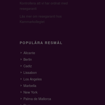
Kontrollera att vi har ordnat med
resegaranti
Läs mer om resegaranti hos
Kammarkollegiet
POPULÄRA RESMÅL
Alicante
Berlin
Cadiz
Lissabon
Los Angeles
Marbella
New York
Palma de Mallorca