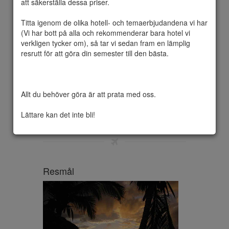
att säkerställa dessa priser.

Titta igenom de olika hotell- och temaerbjudandena vi har 
(Vi har bott på alla och rekommenderar bara hotel vi 
En afrikansk safari är inte en passiv 
verkligen tycker om), så tar vi sedan fram en lämplig 
upplevelse. Det handlar inte bara om att 
resrutt för att göra din semester till den bästa.

glimta på djurlivet. Du är delaktig i denna 
otaliga värld, helt omgiven av dramatik och 
charm av planetens största teater; Varje 
vinkel är unik och varje ögonblick personlig. 
Allt du behöver göra är att prata med oss.

Låt oss göra din perfekta Safari resan, vilket 
ger dig inte bara harmoni och lyx 

Lättare kan det inte bli!
Utan en upplevelsa för livet
Resmål