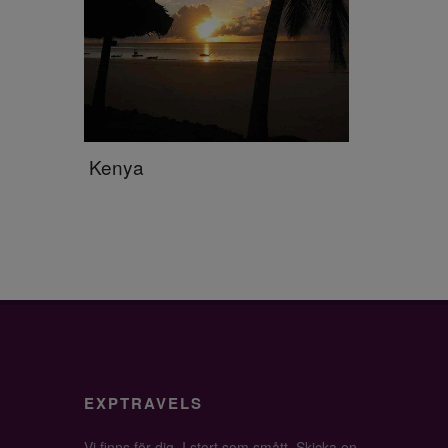
Kenya
EXPTRAVELS
Vi finns för dig. I stort som smått. Skicka en