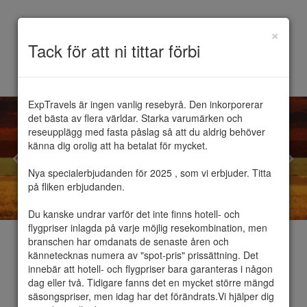
×
Toggle
Tack för att ni tittar förbi
navigation
ExpTravels är ingen vanlig resebyrå. Den inkorporerar 
det bästa av flera världar. Starka varumärken och 
reseupplägg med fasta påslag så att du aldrig behöver 
känna dig orolig att ha betalat för mycket.

Nya specialerbjudanden för 2025 , som vi erbjuder. Titta 
på fliken erbjudanden.

Du kanske undrar varför det inte finns hotell- och 
flygpriser inlagda på varje möjlig resekombination, men 
branschen har omdanats de senaste åren och 
kännetecknas numera av "spot-pris" prissättning. Det 
innebär att hotell- och flygpriser bara garanteras i någon 
dag eller två. Tidigare fanns det en mycket större mängd 
Safari
säsongspriser, men idag har det förändrats.Vi hjälper dig 