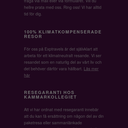
fråga via mail eller via formuläret. Vill du
hellre prata med oss. Ring oss! Vi har alltid
tid för dig.
100% KLIMATKOMPENSERADE
RESOR
För oss på Exptravels är det självklart att
arbeta för ett klimatneutralt resande. Vi ser
resandet som en naturlig del av vårt liv och
det behöver därför vara hållbart.
Läs mer
här
RESEGARANTI HOS
KAMMARKOLLEGIET
Att vi har ordnat med resegaranti innebär
att du kan få ersättning om någon del av din
paketresa eller sammanlänkade