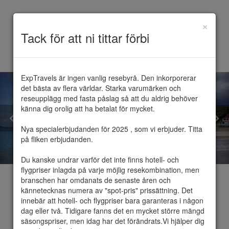
×
Toggle
Tack för att ni tittar förbi
navigation
ExpTravels är ingen vanlig resebyrå. Den inkorporerar 
det bästa av flera världar. Starka varumärken och 
reseupplägg med fasta påslag så att du aldrig behöver 
känna dig orolig att ha betalat för mycket.

Nya specialerbjudanden för 2025 , som vi erbjuder. Titta 
på fliken erbjudanden.

Du kanske undrar varför det inte finns hotell- och 
flygpriser inlagda på varje möjlig resekombination, men 
branschen har omdanats de senaste åren och 
kännetecknas numera av "spot-pris" prissättning. Det 
innebär att hotell- och flygpriser bara garanteras i någon 
dag eller två. Tidigare fanns det en mycket större mängd 
Saint Barthélemy
säsongspriser, men idag har det förändrats.Vi hjälper dig 