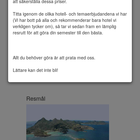
att säkerställa dessa priser.

Titta igenom de olika hotell- och temaerbjudandena vi har 
(Vi har bott på alla och rekommenderar bara hotel vi 
Svenska Sankt-Barthélemy var en svensk 
verkligen tycker om), så tar vi sedan fram en lämplig 
koloni som grundades 1784 på ön Saint-
resrutt för att göra din semester till den bästa.

Barthélemy. Kolonin låg bland de Små 
Antillerna i Västindien. Svenska S:t 
Barthélemy inköptes 1784 av Gustav III som 
ett led i den svenska koloniseringen av 
Allt du behöver göra är att prata med oss.

Amerika. Området var i svensk ägo under 
94 år mellan 1784 och 1878.
Lättare kan det inte bli!
Resmål