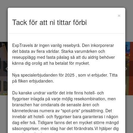
×
Toggle
Tack för att ni tittar förbi
navigation
ExpTravels är ingen vanlig resebyrå. Den inkorporerar 
det bästa av flera världar. Starka varumärken och 
reseupplägg med fasta påslag så att du aldrig behöver 
känna dig orolig att ha betalat för mycket.

Nya specialerbjudanden för 2025 , som vi erbjuder. Titta 
på fliken erbjudanden.

Du kanske undrar varför det inte finns hotell- och 
flygpriser inlagda på varje möjlig resekombination, men 
branschen har omdanats de senaste åren och 
kännetecknas numera av "spot-pris" prissättning. Det 
innebär att hotell- och flygpriser bara garanteras i någon 
dag eller två. Tidigare fanns det en mycket större mängd 
Kitzbühel
säsongspriser, men idag har det förändrats.Vi hjälper dig 