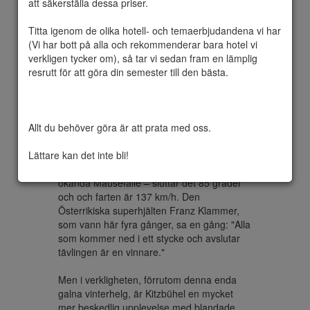
att säkerställa dessa priser.

Titta igenom de olika hotell- och temaerbjudandena vi har 
(Vi har bott på alla och rekommenderar bara hotel vi 
Tänk på Kitzbühel och genast tänker du på 
verkligen tycker om), så tar vi sedan fram en lämplig 
Hahnenkamm, det värsta och mest 
resrutt för att göra din semester till den bästa.

skrämmande störtloppet i  World Cup 
cirkusen.

Varje januari samlas världens bästa 
Allt du behöver göra är att prata med oss.

skidåkare i denna vackra medeltida stad i 
Tyrolens centrum för att tävla på Der Streif, 
Lättare kan det inte bli!
namnet på den aktuella backen på 
Hahnenkamm berget. På en plats - det 
ökända Mausefalle – sluttar det 85 grader 
och och farten är 137 km/h. Den 
Österrikiska superhjälten Franz Klammer, 
som vann här fyra gånger, sa en gång: "Alla 
som kommer ned i ett stycke och avslutar 
tävlingen är en vinnare."

Men i verkligheten, förrutom denna enda 
galna vinterhelg, är Kitzbühel en mycket 
mer beskedlig upplevelse med blandade 