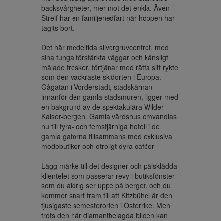
backsvårgheter, mer mot det enkla. Även 
Streif har en familjenedfart när hoppen har 
tagits bort.

Det här medeltida silvergruvcentret, med 
sina tunga förstärkta väggar och känsligt 
målade fresker, förtjänar med rätta sitt rykte 
som den vackraste skidorten i Europa. 
Gågatan i Vorderstadt, stadskärnan 
innanför den gamla stadsmuren, ligger med 
en bakgrund av de spektakulära Wilder 
Kaiser-bergen. Gamla värdshus omvandlas 
nu till fyra- och femstjärniga hotell i de 
gamla gatorna tillsammans med exklusiva 
modebutiker och otroligt dyra caféer

Lägg märke till det designer och pälsklädda 
klientelet som passerar revy i butiksfönster 
som du aldrig ser uppe på berget, och du 
kommer snart fram till att Kitzbühel är den 
tjusigaste semesterorten i Österrike. Men 
trots den här diamantbelagda bilden kan 