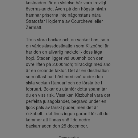
kostnaden för en vistelse här vara trevligt 
överraskande. Även på den högsta nivån 
hamnar priserna inte någonstans nära 
Stratosfär Höjderna av Courchevel eller 
Zermatt.

Trots stora backar och en vacker bas, som 
en världsklassdestination som Kitzbühel är, 
har den en allvarlig nackdel - dess låga 
höjd. Staden ligger vid 800möh och den 
övre liften på 2.000möh; tillräckligt med snö 
är en oroande faktor. Det är en destination 
som oftast har bäst med snö under den 
sista veckan i januari och de första tre i 
februari. Bokar du utanför detta spann tar 
du en viss risk. Visst kan KItzbühel vara det 
perfekta julsagolandet, begravd under en 
tjock päls av färskt puder, men det är 
riskabelt - det finns ingen garanti för att det 
kommer att finnas snö i de nedre 
backarnaden den 25 december.