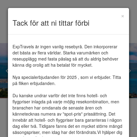
×
Toggle
Tack för att ni tittar förbi
navigation
ExpTravels är ingen vanlig resebyrå. Den inkorporerar 
det bästa av flera världar. Starka varumärken och 
reseupplägg med fasta påslag så att du aldrig behöver 
känna dig orolig att ha betalat för mycket.

Nya specialerbjudanden för 2025 , som vi erbjuder. Titta 
på fliken erbjudanden.

Du kanske undrar varför det inte finns hotell- och 
flygpriser inlagda på varje möjlig resekombination, men 
branschen har omdanats de senaste åren och 
kännetecknas numera av "spot-pris" prissättning. Det 
innebär att hotell- och flygpriser bara garanteras i någon 
dag eller två. Tidigare fanns det en mycket större mängd 
Turkiet
säsongspriser, men idag har det förändrats.Vi hjälper dig 