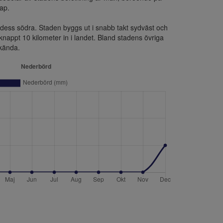
ap.

ss södra. Staden byggs ut i snabb takt sydväst och 
knappt 10 kilometer in i landet. Bland stadens övriga 
lkända.