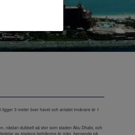
igger 3 meter över havet och antalet invånare är 1 
ten, nästan dubbelt så stor som staden Abu Dhabi, och 
ärdedelar av stadens befolkning är män, beroende på 