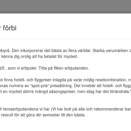
TEMAN
RESMÅL
ERBJUDANDEN
OM 
r förbi
ebyrå. Den inkorporerar det bästa av flera världar. Starka varumärken 
känna dig orolig att ha betalat för mycket.

 , som vi erbjuder. Titta på fliken erbjudanden.

te finns hotell- och flygpriser inlagda på varje möjlig resekombination
as numera av "spot-pris" prissättning. Det innebär att hotell- och flygp
et en mycket större mängd säsongspriser, men idag har det förändrats.Vi 
ch temaerbjudandena vi har (Vi har bott på alla och rekommenderar bara 
resrutt för att göra din semester till den bästa.
