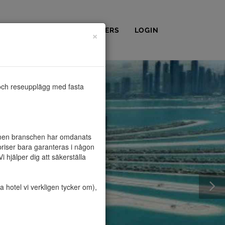
OSS
KONTAKT
PARTNERS
LOGIN
×
och reseupplägg med fasta 
, men branschen har omdanats 
riser bara garanteras i någon 
hjälper dig att säkerställa 
hotel vi verkligen tycker om), 