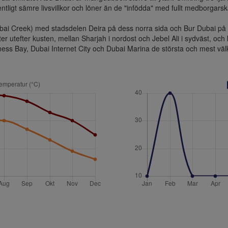
tligt sämre livsvillkor och löner än de "infödda" med fullt medborgarsk
i Creek) med stadsdelen Deira på dess norra sida och Bur Dubai på de
r utefter kusten, mellan Sharjah i nordost och Jebel Ali i sydväst, och 
ss Bay, Dubai Internet City och Dubai Marina de största och mest vä