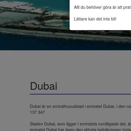
Allt du behöver göra är att pra
Lättare kan det inte bli!
Dubai
Dubai är en emirathuvudstad i emiratet Dubai, i den n
137 347

Staden Dubai, som ligger i emiratets nordligaste del, 
emiratet Dubai har även den största befolkningen trots