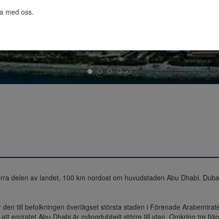
ta med oss.

orra delen av landet, 100 km nordost om huvudstaden Abu Dhabi. Dubai l
är den till befolkningen överlägset största staden i Förenade Arabemira
 att emiratet Abu Dhabi är mångdubbelt större till ytan. Omkring tre fj