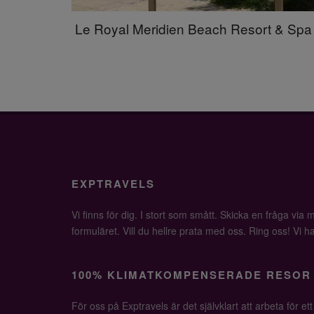
Le Royal Meridien Beach Resort & Spa
EXPTRAVELS
Vi finns för dig. I stort som smått. Skicka en fråga via ma
formuläret. Vill du hellre prata med oss. Ring oss! Vi har 
100% KLIMATKOMPENSERADE RESOR
För oss på Exptravels är det självklart att arbeta för ett