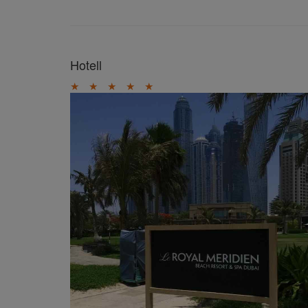
Hotell
★
★
★
★
★