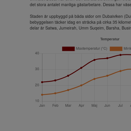
det stora antalet manliga gästarbetare. Dessa har väsen
Staden är uppbyggd på båda sidor om Dubaiviken (Duba
bebyggelsen täcker idag en sträcka på cirka 35 kilomete
delar är Satwa, Jumeirah, Umm Suqeim, Barsha, Busine