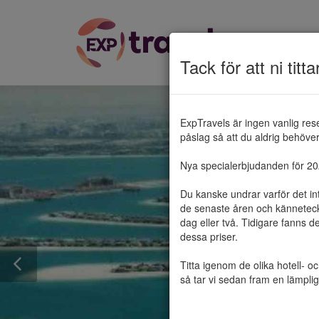
Tack för att ni titta
ExpTravels är ingen vanlig res
påslag så att du aldrig behöver 
Nya specialerbjudanden för 2025
Du kanske undrar varför det in
de senaste åren och känneteckn
dag eller två. Tidigare fanns d
dessa priser.

Titta igenom de olika hotell- o
så tar vi sedan fram en lämplig 