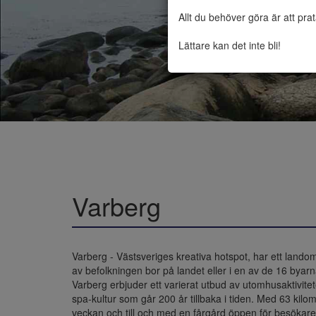
Allt du behöver göra är att pra
Lättare kan det inte bli!
Varberg
Varberg - Västsveriges kreativa hotspot, har ett lando
av befolkningen bor på landet eller i en av de 16 byarna
Varberg erbjuder ett varierat utbud av utomhusaktivit
spa-kultur som går 200 år tillbaka i tiden. Med 63 kilo
veckan och till och med en fårgård öppen för besökare fi