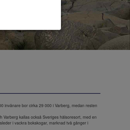
00 invånare bor cirka 29 000 i Varberg, medan resten 
h Varberg kallas också Sveriges hälsoresort, med en 
gsleder i vackra bokskogar, marknad två gånger i 