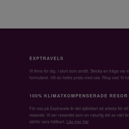
EXPTRAVELS
Vi finns för dig. I stort som smått. Skicka en fråga via ma
formuläret. Vill du hellre prata med oss. Ring oss! Vi har 
100% KLIMATKOMPENSERADE RESOR
För oss på Exptravels är det självklart att arbeta för ett
resande. Vi ser resandet som en naturlig del av vårt li
därför vara hållbart.
Läs mer här