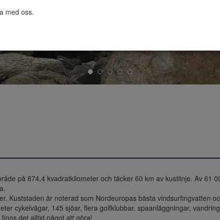
ta med oss.

mråde på 874,4 kvadratkilometer och täcker 60 km av kustlinje. Av 61 0
. 

eter. Kuststaden är noterad som Nordeuropas bästa vindsurfingvatten oc
meter cykelvägar, 145 sjöar, flera golfklubbar, spaanläggningar, vandrin
nns det alltid något att göra!
