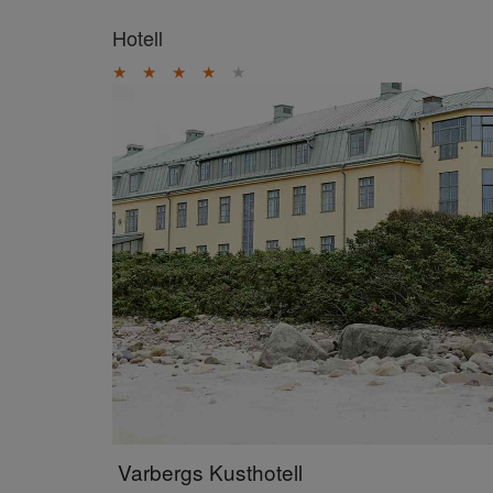
Hotell
★
★
★
★
★
Varbergs Kusthotell