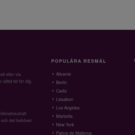
POPULÄRA RESMÅL
Alicante
il eller via
alltid tid för dig.
Berlin
Cadiz
Lissabon
Los Angeles
 klimatneutralt
Marbella
v och det behöver
New York
Palma de Mallorca