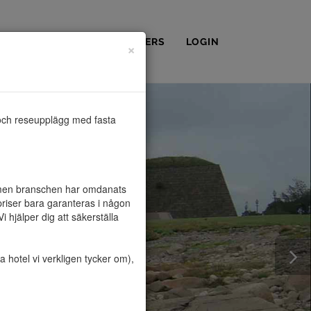
OSS
KONTAKT
PARTNERS
LOGIN
×
och reseupplägg med fasta 
, men branschen har omdanats 
riser bara garanteras i någon 
hjälper dig att säkerställa 
hotel vi verkligen tycker om), 