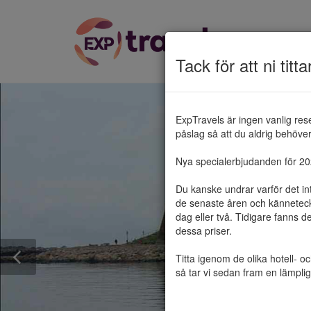
Tack för att ni titta
ExpTravels är ingen vanlig res
påslag så att du aldrig behöver 
Nya specialerbjudanden för 2025
Du kanske undrar varför det in
de senaste åren och känneteckn
dag eller två. Tidigare fanns d
dessa priser.

Titta igenom de olika hotell- o
så tar vi sedan fram en lämplig 