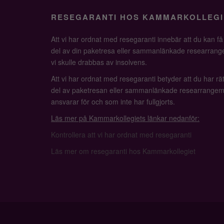
RESEGARANTI HOS KAMMARKOLLEGI
Att vi har ordnat med resegaranti innebär att du kan f
del av din paketresa eller sammanlänkade researrange
vi skulle drabbas av insolvens.
Att vi har ordnat med resegaranti betyder att du har rätt
del av paketresan eller sammanlänkade researrangem
ansvarar för och som inte har fullgjorts.
Läs mer på Kammarkollegiets länkar nedanför:
Kontrollera att vi har ordnat med resegaranti
Läs mer om resegaranti hos Kammarkollegiet