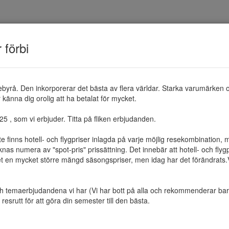
TEMAN
RESMÅL
ERBJUDANDEN
OM 
r förbi
ebyrå. Den inkorporerar det bästa av flera världar. Starka varumärken 
känna dig orolig att ha betalat för mycket.

 , som vi erbjuder. Titta på fliken erbjudanden.

te finns hotell- och flygpriser inlagda på varje möjlig resekombination
as numera av "spot-pris" prissättning. Det innebär att hotell- och flygp
et en mycket större mängd säsongspriser, men idag har det förändrats.Vi 
ch temaerbjudandena vi har (Vi har bott på alla och rekommenderar bara 
resrutt för att göra din semester till den bästa.
