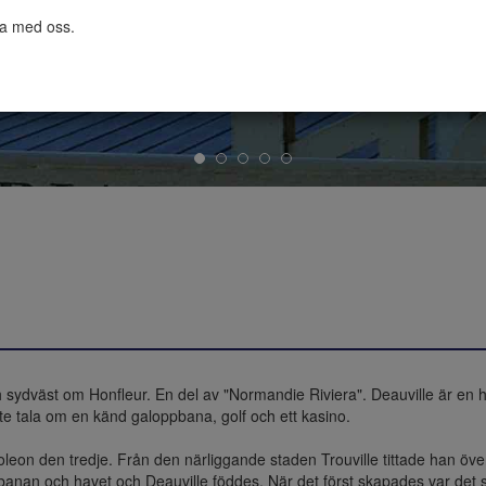
ta med oss.

ch sydväst om Honfleur. En del av "Normandie Riviera". Deauville är en h
inte tala om en känd galoppbana, golf och ett kasino. 

poleon den tredje. Från den närliggande staden Trouville tittade han ö
anan och havet och Deauville föddes. När det först skapades var det so