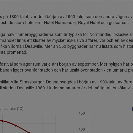
å 1800-talet, var det i början av 1900-talet som den andra vågen av u
och de stora hotellen - Hotel Normandie, Royal Hotel och golfbanan.

rliga halv timmerbyggnaderna som är typiska för Normandie, inklusive 
Normandiet finns ett kluster av mycket exklusiva affärer, var och en av de
ifika villorna i Deauville. Mer än 550 byggnader har nu listats som h
nta promenad. 

mfestival som äger rum varje år i början av september. Mer nyligen har ock
anan ligger ovanför staden och har utsikt över staden - en utmärkt pla
ika Villa Strassburger. Denna byggdes i början av 1900-talet av Baron
ill staden Deauville 1980. Under sommaren är det möjligt att besöka vill