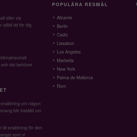
POPULÄRA RESMÅL
Alicante
il eller via
alltid tid för dig.
Berlin
Cadiz
Lissabon
Los Angeles
 klimatneutralt
Marbella
v och det behöver
New York
Palma de Mallorca
Rom
ET
å ersättning om någon
mang blir inställd om
 till ersättning för den
anget som vi