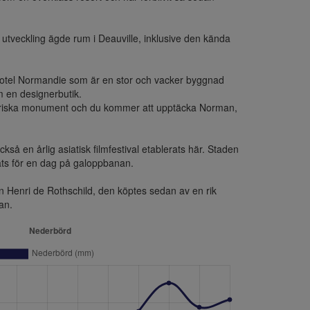
tveckling ägde rum i Deauville, inklusive den kända 
Hotel Normandie som är en stor och vacker byggnad 
m en designerbutik.

istoriska monument och du kommer att upptäcka Norman, 
så en årlig asiatisk filmfestival etablerats här. Staden 
ts för en dag på galoppbanan.

 Henri de Rothschild, den köptes sedan av en rik 
an.