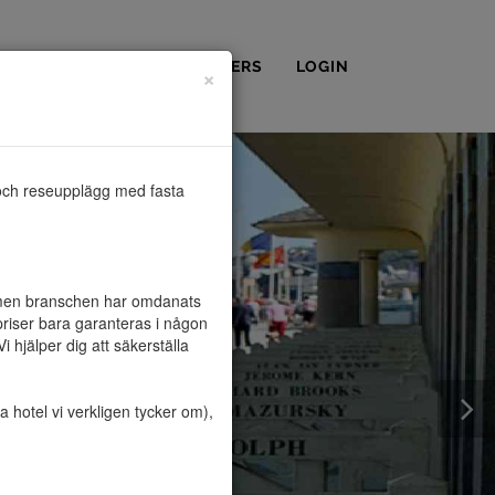
OSS
KONTAKT
PARTNERS
LOGIN
×
och reseupplägg med fasta 
, men branschen har omdanats 
riser bara garanteras i någon 
hjälper dig att säkerställa 
hotel vi verkligen tycker om), 