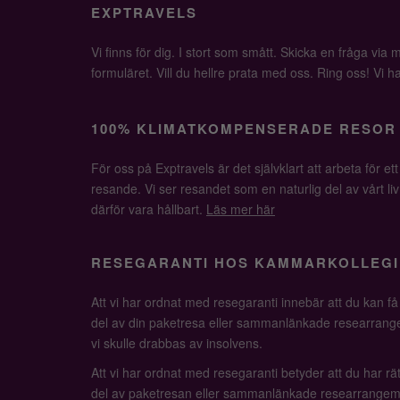
EXPTRAVELS
Vi finns för dig. I stort som smått. Skicka en fråga via ma
formuläret. Vill du hellre prata med oss. Ring oss! Vi har 
100% KLIMATKOMPENSERADE RESOR
För oss på Exptravels är det självklart att arbeta för ett
resande. Vi ser resandet som en naturlig del av vårt li
därför vara hållbart.
Läs mer här
RESEGARANTI HOS KAMMARKOLLEGI
Att vi har ordnat med resegaranti innebär att du kan f
del av din paketresa eller sammanlänkade researrange
vi skulle drabbas av insolvens.
Att vi har ordnat med resegaranti betyder att du har rätt
del av paketresan eller sammanlänkade researrangem