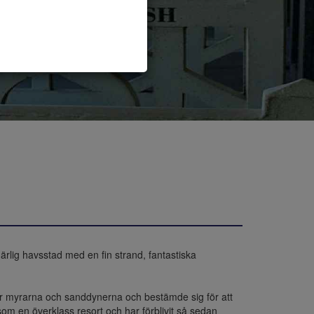
ärlig havsstad med en fin strand, fantastiska 
ver myrarna och sanddynerna och bestämde sig för att 
m en överklass resort och har förblivit så sedan 