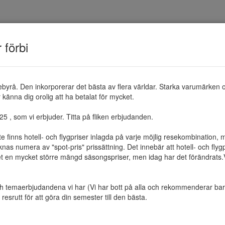
TEMAN
RESMÅL
ERBJUDANDEN
OM 
r förbi
ebyrå. Den inkorporerar det bästa av flera världar. Starka varumärken 
känna dig orolig att ha betalat för mycket.

 , som vi erbjuder. Titta på fliken erbjudanden.

te finns hotell- och flygpriser inlagda på varje möjlig resekombination
as numera av "spot-pris" prissättning. Det innebär att hotell- och flygp
et en mycket större mängd säsongspriser, men idag har det förändrats.Vi 
ch temaerbjudandena vi har (Vi har bott på alla och rekommenderar bara 
resrutt för att göra din semester till den bästa.
