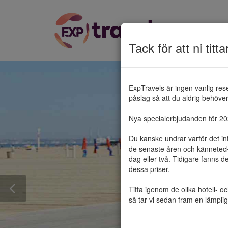
Tack för att ni titta
ExpTravels är ingen vanlig res
påslag så att du aldrig behöver 
Nya specialerbjudanden för 2025
Du kanske undrar varför det in
de senaste åren och känneteckn
dag eller två. Tidigare fanns d
dessa priser.

Titta igenom de olika hotell- o
så tar vi sedan fram en lämplig 