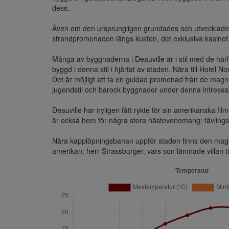
dess.

Även om den ursprungligen grundades och utvecklades p
strandpromenaden längs kusten, det exklusiva kasinot 
Många av byggnaderna i Deauville är i stil med de hä
byggd i denna stil i hjärtat av staden. Nära till Hotel 
Det är möjligt att ta en guidad promenad från de magn
jugendstil och barock byggnader under denna intressa
Deauville har nyligen fått rykte för sin amerikanska fil
är också hem för några stora hästevenemang: tävlingsb
Nära kapplöpningsbanan uppför staden finns den magnif
amerikan, herr Strassburger, vars son lämnade villan t