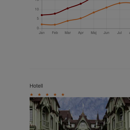
Hotell
★
★
★
★
★