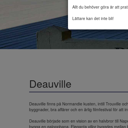
Allt du behöver göra är att pra
Lättare kan det inte bli!
Deauville
Deauville finns på Normandie kusten, intill Trouville o
byggnader, bra affärer och en årlig filmfestival för att 
Deauville började som en vision av en halvbror till Na
bygga en galoppbana. Eleganta villor byggdes mellan b