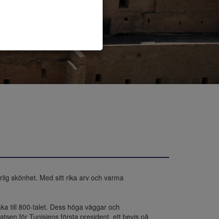
rlig skönhet. Med sitt rika arv och varma 
ka till 800-talet. Dess höga väggar och 
tsen för Tunisiens första president, ett bevis på 