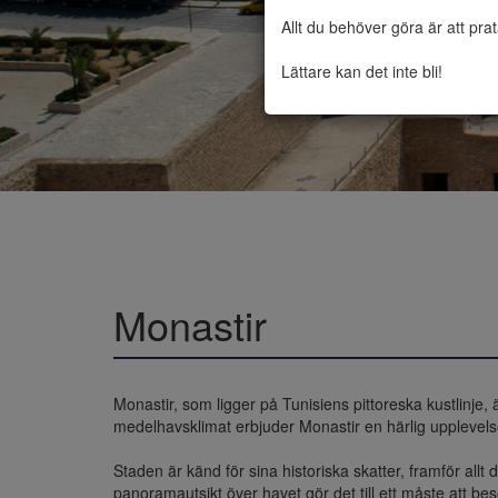
Allt du behöver göra är att pra
Lättare kan det inte bli!
Monastir
Monastir, som ligger på Tunisiens pittoreska kustlinje, 
medelhavsklimat erbjuder Monastir en härlig upplevels
Staden är känd för sina historiska skatter, framför all
panoramautsikt över havet gör det till ett måste att be