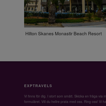
Hilton Skanes Monastir Beach Resort
EXPTRAVELS
Vi finns för dig. I stort som smått. Skicka en fråga via ma
formuläret. Vill du hellre prata med oss. Ring oss! Vi har 