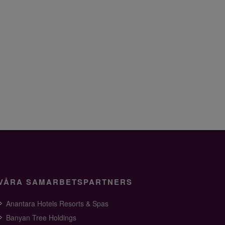
VÅRA SAMARBETSPARTNERS
Anantara Hotels Resorts & Spas
Banyan Tree Holdings