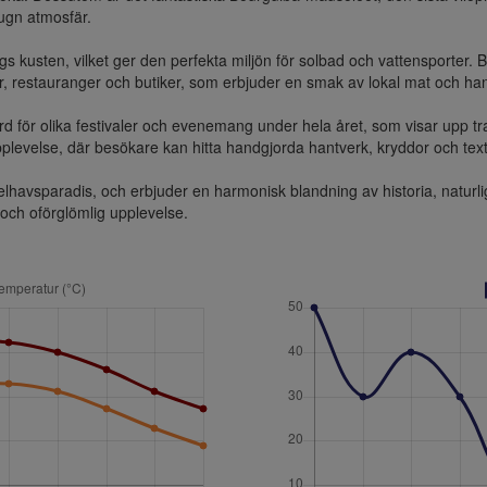
gn atmosfär.

s kusten, vilket ger den perfekta miljön för solbad och vattensporter.
 restauranger och butiker, som erbjuder en smak av lokal mat och hant
d för olika festivaler och evenemang under hela året, som visar upp trad
levelse, där besökare kan hitta handgjorda hantverk, kryddor och textil
avsparadis, och erbjuder en harmonisk blandning av historia, naturlig sk
och oförglömlig upplevelse.