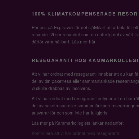
100% KLIMATKOMPENSERADE RESOR
För oss på Exptravels är det självklart att arbeta för ett
resande. Vi ser resandet som en naturlig del av vårt li
därför vara hållbart.
Läs mer här
RESEGARANTI HOS KAMMARKOLLEGI
Att vi har ordnat med resegaranti innebär att du kan f
del av din paketresa eller sammanlänkade researrange
vi skulle drabbas av insolvens.
Att vi har ordnat med resegaranti betyder att du har rätt
del av paketresan eller sammanlänkade researrangem
ansvarar för och som inte har fullgjorts.
Läs mer på Kammarkollegiets länkar nedanför:
Kontrollera att vi har ordnat med resegaranti