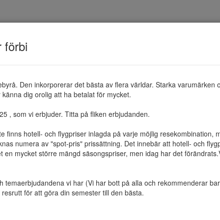
TEMAN
RESMÅL
ERBJUDANDEN
OM 
r förbi
ebyrå. Den inkorporerar det bästa av flera världar. Starka varumärken 
känna dig orolig att ha betalat för mycket.

 , som vi erbjuder. Titta på fliken erbjudanden.

te finns hotell- och flygpriser inlagda på varje möjlig resekombination
as numera av "spot-pris" prissättning. Det innebär att hotell- och flygp
et en mycket större mängd säsongspriser, men idag har det förändrats.Vi 
ch temaerbjudandena vi har (Vi har bott på alla och rekommenderar bara 
resrutt för att göra din semester till den bästa.
