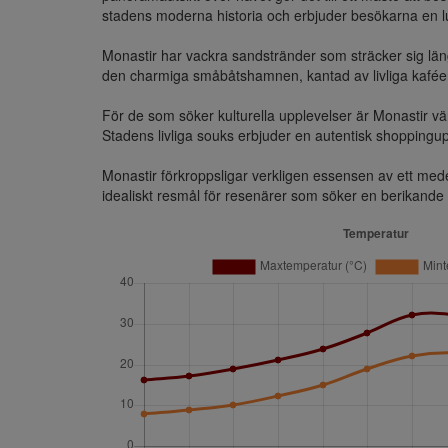
stadens moderna historia och erbjuder besökarna en lu
Monastir har vackra sandstränder som sträcker sig läng
den charmiga småbåtshamnen, kantad av livliga kaféer,
För de som söker kulturella upplevelser är Monastir vär
Stadens livliga souks erbjuder en autentisk shoppingupp
Monastir förkroppsligar verkligen essensen av ett medelh
idealiskt resmål för resenärer som söker en berikande 