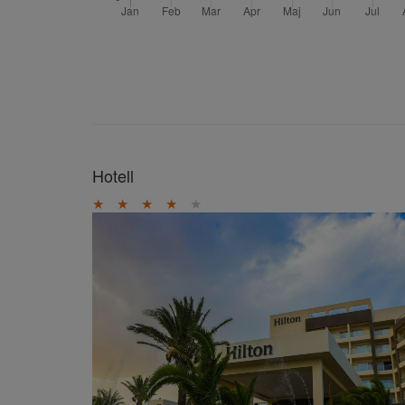
Hotell
★
★
★
★
★