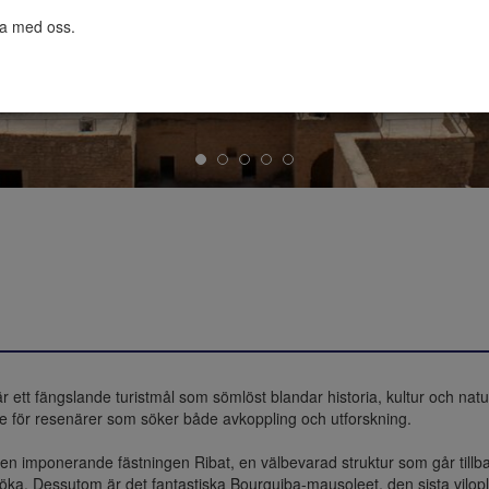
ta med oss.

är ett fängslande turistmål som sömlöst blandar historia, kultur och natu
e för resenärer som söker både avkoppling och utforskning.

t den imponerande fästningen Ribat, en välbevarad struktur som går tillba
söka. Dessutom är det fantastiska Bourguiba-mausoleet, den sista vilopla