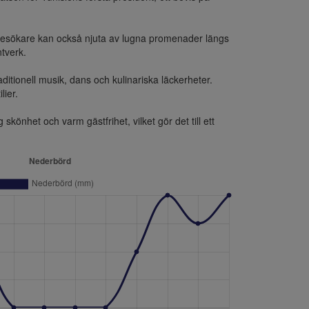
 Besökare kan också njuta av lugna promenader längs 
verk.

itionell musik, dans och kulinariska läckerheter. 
ier.

önhet och varm gästfrihet, vilket gör det till ett 