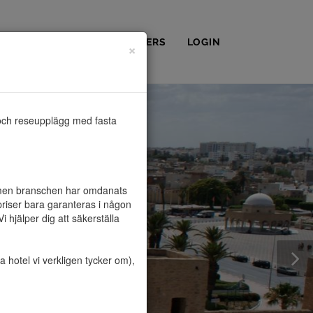
OSS
KONTAKT
PARTNERS
LOGIN
×
och reseupplägg med fasta 
, men branschen har omdanats 
riser bara garanteras i någon 
hjälper dig att säkerställa 
hotel vi verkligen tycker om), 