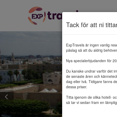
Tack för att ni titta
ExpTravels är ingen vanlig res
påslag så att du aldrig behöver 
Nya specialerbjudanden för 2025
Du kanske undrar varför det in
de senaste åren och känneteckn
dag eller två. Tidigare fanns d
dessa priser.

Titta igenom de olika hotell- o
så tar vi sedan fram en lämplig 