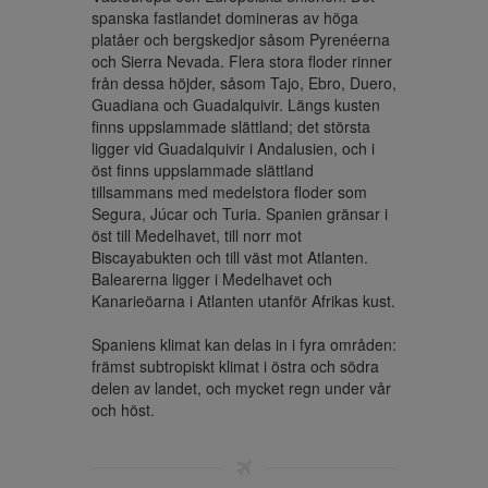
spanska fastlandet domineras av höga 
platåer och bergskedjor såsom Pyrenéerna 
och Sierra Nevada. Flera stora floder rinner 
från dessa höjder, såsom Tajo, Ebro, Duero, 
Guadiana och Guadalquivir. Längs kusten 
finns uppslammade slättland; det största 
ligger vid Guadalquivir i Andalusien, och i 
öst finns uppslammade slättland 
tillsammans med medelstora floder som 
Segura, Júcar och Turia. Spanien gränsar i 
öst till Medelhavet, till norr mot 
Biscayabukten och till väst mot Atlanten. 
Balearerna ligger i Medelhavet och 
Kanarieöarna i Atlanten utanför Afrikas kust.

Spaniens klimat kan delas in i fyra områden: 
främst subtropiskt klimat i östra och södra 
delen av landet, och mycket regn under vår 
och höst.