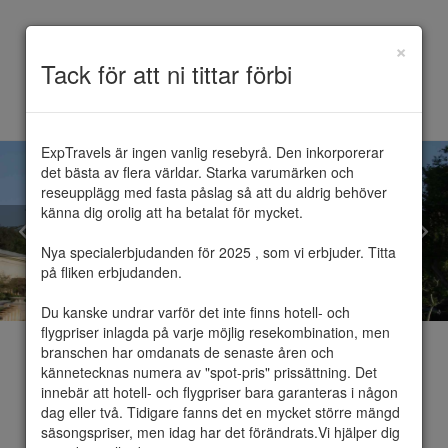
×
Toggle
Tack för att ni tittar förbi
navigation
ExpTravels är ingen vanlig resebyrå. Den inkorporerar 
det bästa av flera världar. Starka varumärken och 
reseupplägg med fasta påslag så att du aldrig behöver 
känna dig orolig att ha betalat för mycket.

Nya specialerbjudanden för 2025 , som vi erbjuder. Titta 
på fliken erbjudanden.

Du kanske undrar varför det inte finns hotell- och 
flygpriser inlagda på varje möjlig resekombination, men 
branschen har omdanats de senaste åren och 
kännetecknas numera av "spot-pris" prissättning. Det 
innebär att hotell- och flygpriser bara garanteras i någon 
dag eller två. Tidigare fanns det en mycket större mängd 
Spanien
säsongspriser, men idag har det förändrats.Vi hjälper dig 