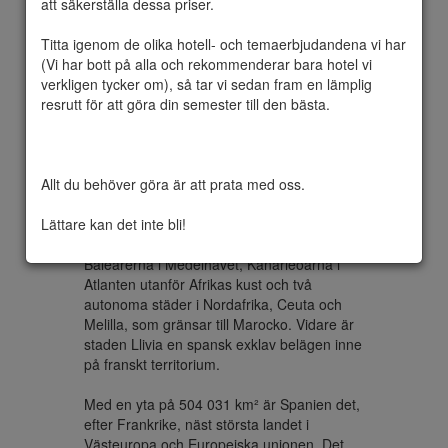
att säkerställa dessa priser.

Titta igenom de olika hotell- och temaerbjudandena vi har 
(Vi har bott på alla och rekommenderar bara hotel vi 
Officiellt Konungariket Spanien, är ett land 
verkligen tycker om), så tar vi sedan fram en lämplig 
och en medlemsstat i Europeiska unionen 
resrutt för att göra din semester till den bästa.

belägen i sydvästra Europa på Iberiska 
halvön. Dess fastland gränsar i söder och 
öster till Medelhavet förutom en liten 
landgräns med det brittiska utomeuropeiska 
Allt du behöver göra är att prata med oss.

territoriet Gibraltar; i norr av Frankrike, 
Andorra och Biscayabukten samt i nordväst 
Lättare kan det inte bli!
och väster av Atlanten och Portugal.

Spanskt territorium inkluderar även 
Balearerna i Medelhavet, Kanarieöarna i 
Atlanten utanför Afrikas kust och två 
autonoma städer i Nordafrika, Ceuta och 
Melilla, som gränsar till Marocko. Vidare är 
staden Llivia en spansk exklav belägen inne 
på franskt territorium. 

Med en yta på 504 031 km² är Spanien det, 
efter Frankrike, näst största landet i 
Västeuropa och Europeiska unionen. Det 