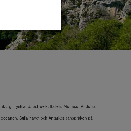
xemburg, Tyskland, Schweiz, Italien, Monaco, Andorra 
oceanen, Stilla havet och Antarktis (anspråken på 