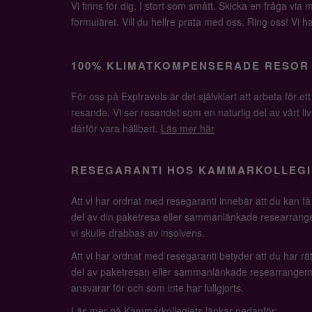
Vi finns för dig. I stort som smått. Skicka en fråga via ma
formuläret. Vill du hellre prata med oss. Ring oss! Vi har 
100% KLIMATKOMPENSERADE RESOR
För oss på Exptravels är det självklart att arbeta för ett
resande. Vi ser resandet som en naturlig del av vårt li
därför vara hållbart.
Läs mer här
RESEGARANTI HOS KAMMARKOLLEGI
Att vi har ordnat med resegaranti innebär att du kan f
del av din paketresa eller sammanlänkade researrange
vi skulle drabbas av insolvens.
Att vi har ordnat med resegaranti betyder att du har rätt
del av paketresan eller sammanlänkade researrangem
ansvarar för och som inte har fullgjorts.
Läs mer på Kammarkollegiets länkar nedanför: