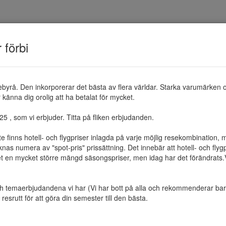
TEMAN
RESMÅL
ERBJUDANDEN
OM 
r förbi
ebyrå. Den inkorporerar det bästa av flera världar. Starka varumärken 
känna dig orolig att ha betalat för mycket.

 , som vi erbjuder. Titta på fliken erbjudanden.

te finns hotell- och flygpriser inlagda på varje möjlig resekombination
as numera av "spot-pris" prissättning. Det innebär att hotell- och flygp
et en mycket större mängd säsongspriser, men idag har det förändrats.Vi 
ch temaerbjudandena vi har (Vi har bott på alla och rekommenderar bara 
resrutt för att göra din semester till den bästa.
