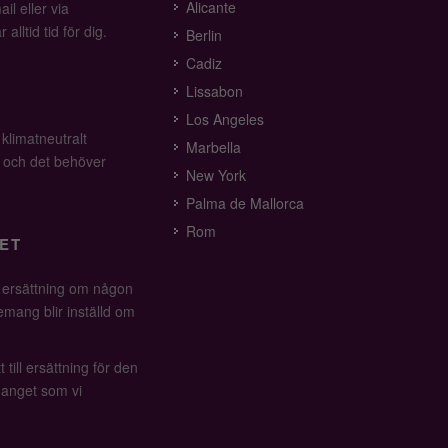
Alicante
il eller via
alltid tid för dig.
Berlin
Cadiz
Lissabon
Los Angeles
 klimatneutralt
Marbella
v och det behöver
New York
Palma de Mallorca
Rom
ET
å ersättning om någon
mang blir inställd om
 till ersättning för den
anget som vi