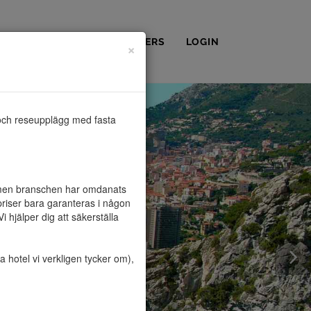
OSS
KONTAKT
PARTNERS
LOGIN
×
och reseupplägg med fasta 
, men branschen har omdanats 
riser bara garanteras i någon 
hjälper dig att säkerställa 
hotel vi verkligen tycker om), 