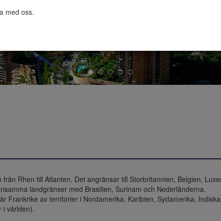
ta med oss.

h från Rhen till Atlanten. Det angränsar till Storbritannien, Belgien, Lu
ensamma landgränser med Brasilien, Surinam och Nederländerna.

 Frankrike av territorier i Nordamerika, Karibien, Sydamerika, Indiska 
i världen).
