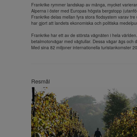
Frankrike rymmer landskap av många, mycket varierande 
Alperna i öster med Europas högsta bergstopp (utanför
Frankrike delas mellan fyra stora flodsystem varav tre 
har gjort att landets ekonomiska och politiska medelpunk
Frankrike har ett av de största vägnäten i hela världen
betalmotorvägar med vägtullar. Dessa vägar ägs och driv
Med sina 82 miljoner internationella turistankomster 20
Resmål