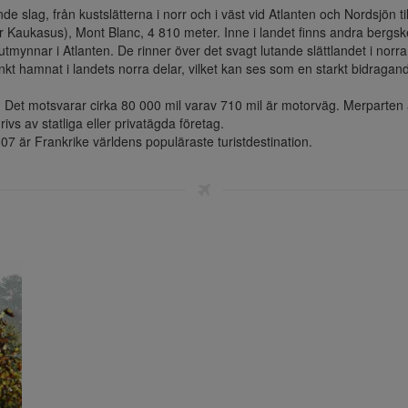
slag, från kustslätterna i norr och i väst vid Atlanten och Nordsjön ti
 Kaukasus), Mont Blanc, 4 810 meter. Inne i landet finns andra bergs
utmynnar i Atlanten. De rinner över det svagt lutande slättlandet i nor
t hamnat i landets norra delar, vilket kan ses som en starkt bidragande o
. Det motsvarar cirka 80 000 mil varav 710 mil är motorväg. Merparten av
s av statliga eller privatägda företag. 

07 är Frankrike världens populäraste turistdestination.