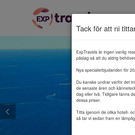
Tack för att ni titta
ExpTravels är ingen vanlig res
påslag så att du aldrig behöver 
Nya specialerbjudanden för 2025
Du kanske undrar varför det in
de senaste åren och känneteckn
dag eller två. Tidigare fanns d
dessa priser.

Titta igenom de olika hotell- o
så tar vi sedan fram en lämplig 