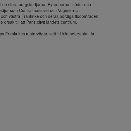
ll de stora bergskedjorna, Pyrenéerna i söder och 
kedjor som Centralmassivet och Vogeserna.

ra och västra Frankrike och deras bördiga flodområden 
rsak till att Paris blivit landets centrum.

 Frankrikes motorvägar, sett till kilometerantal, är 