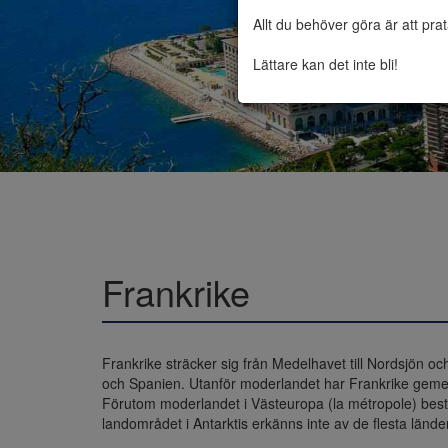
Allt du behöver göra är att pra
Lättare kan det inte bli!
Frankrike
Frankrike sträcker sig från Medelhavet till Nordsjön oc
och Spanien. Utanför moderlandet har Frankrike gem
Förutom moderlandet i Västeuropa (la métropole) består
landområdet i Antarktis erkänns inte av de flesta länder 