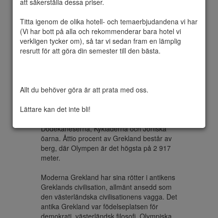
att säkerställa dessa priser.

Titta igenom de olika hotell- och temaerbjudandena vi har 
(Vi har bott på alla och rekommenderar bara hotel vi 
Formellt Republiken Grekland,  är en 
verkligen tycker om), så tar vi sedan fram en lämplig 
republik i Sydeuropa på Balkanhalvön. 
resrutt för att göra din semester till den bästa.

Grekland gränsar till Albanien, Makedonien 
och Bulgarien i norr samt Turkiet i öster. 
Egeiska havet ligger öster om det grekiska 
fastlandet, Joniska havet i väster och 
Allt du behöver göra är att prata med oss.

Medelhavet i söder. Grekland har den tolfte 
längsta kustlinjen i världen på 13 676 km, 
Lättare kan det inte bli!
med ett stort antal öar (cirka 1 400, varav 
227 är bebodda), däribland Kreta, 
Dodekaneserna, Kykladerna och Joniska 
öarna. Åttio procent av Grekland består av 
berg, där Olympen är det högsta på 2 917 
meter.

Moderna Grekland har sina rötter i antikens 
Greklands civilisation, allmänt ansedd som 
den västerländska civilisationens vagga. Det 
antika Grekland var födelseplatsen för 
demokrati, västerländsk filosofi, Olympiska 