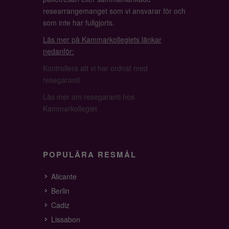
researrangemanget som vi ansvarar för och
som inte har fullgjorts.
Läs mer på Kammarkollegiets länkar
nedanför:
Kontrollera att vi har ordnat med
resegaranti
Läs mer om resegaranti hos
Kammarkollegiet
POPULÄRA RESMÅL
Alicante
Berlin
Cadiz
Lissabon