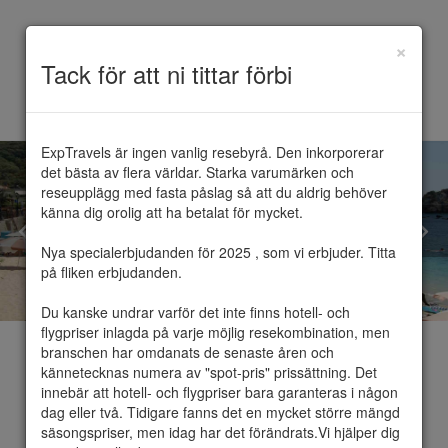
×
Toggle
Tack för att ni tittar förbi
navigation
ExpTravels är ingen vanlig resebyrå. Den inkorporerar 
det bästa av flera världar. Starka varumärken och 
reseupplägg med fasta påslag så att du aldrig behöver 
känna dig orolig att ha betalat för mycket.

Nya specialerbjudanden för 2025 , som vi erbjuder. Titta 
på fliken erbjudanden.

Du kanske undrar varför det inte finns hotell- och 
flygpriser inlagda på varje möjlig resekombination, men 
branschen har omdanats de senaste åren och 
kännetecknas numera av "spot-pris" prissättning. Det 
innebär att hotell- och flygpriser bara garanteras i någon 
dag eller två. Tidigare fanns det en mycket större mängd 
Grekland
säsongspriser, men idag har det förändrats.Vi hjälper dig 