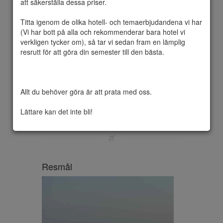
att säkerställa dessa priser.

Titta igenom de olika hotell- och temaerbjudandena vi har 
(Vi har bott på alla och rekommenderar bara hotel vi 
Sverige ligger i norra Europa, på östra 
verkligen tycker om), så tar vi sedan fram en lämplig 
delen av den skandinaviska halvön och 
resrutt för att göra din semester till den bästa.

sträcker sig över ungefär 17 latituder 
(breddgrader) och 15 longituder 
(meridianer) Den longitudiella skillnaden 
motsvarar 52 minuter skillnad i soltid 
Allt du behöver göra är att prata med oss.

(mellan Haparanda i öster och Strömstad i 
väster). Till ytan är Sverige det 5:e största 
Lättare kan det inte bli!
landet i Europa.
Resmål