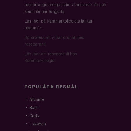
researrangemanget som vi ansvarar för och
som inte har fullgjorts.
Läs mer på Kammarkollegiets länkar
nedanför:
Kontrollera att vi har ordnat med
resegaranti
Läs mer om resegaranti hos
Kammarkollegiet
POPULÄRA RESMÅL
Alicante
Berlin
Cadiz
Lissabon