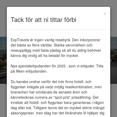
×
Toggle
Tack för att ni tittar förbi
navigation
ExpTravels är ingen vanlig resebyrå. Den inkorporerar 
det bästa av flera världar. Starka varumärken och 
reseupplägg med fasta påslag så att du aldrig behöver 
känna dig orolig att ha betalat för mycket.

Nya specialerbjudanden för 2025 , som vi erbjuder. Titta 
på fliken erbjudanden.

Du kanske undrar varför det inte finns hotell- och 
flygpriser inlagda på varje möjlig resekombination, men 
branschen har omdanats de senaste åren och 
kännetecknas numera av "spot-pris" prissättning. Det 
innebär att hotell- och flygpriser bara garanteras i någon 
dag eller två. Tidigare fanns det en mycket större mängd 
Sverige
säsongspriser, men idag har det förändrats.Vi hjälper dig 