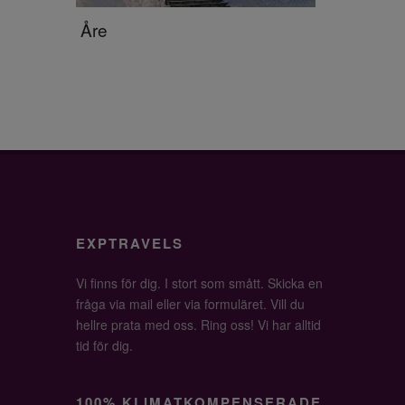
Åre
EXPTRAVELS
Vi finns för dig. I stort som smått. Skicka en
fråga via mail eller via formuläret. Vill du
hellre prata med oss. Ring oss! Vi har alltid
tid för dig.
100% KLIMATKOMPENSERADE