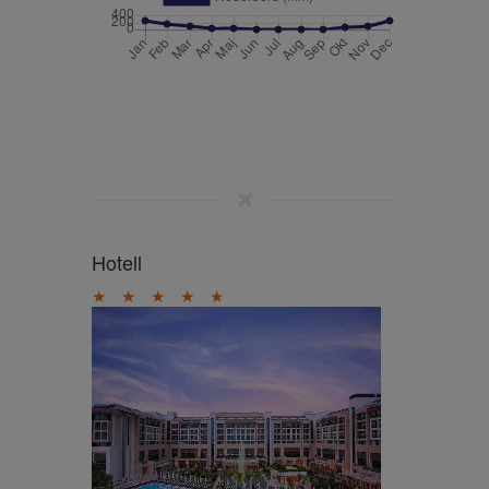
Hotell
★
★
★
★
★