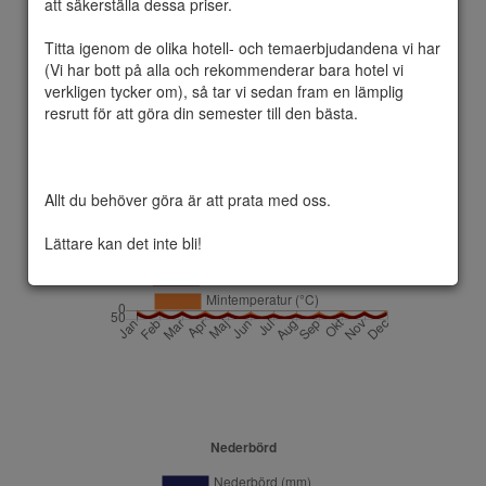
att säkerställa dessa priser.

Titta igenom de olika hotell- och temaerbjudandena vi har 
(Vi har bott på alla och rekommenderar bara hotel vi 
Antalya är en hamnstad med antika anor 
verkligen tycker om), så tar vi sedan fram en lämplig 
och en populär turistort i sydvästra Turkiet. 
resrutt för att göra din semester till den bästa.

Antalya är huvudstad i provinsen Antalya.

Antalya har ett medelhavsklimat med 
varma, torra somrar och milda, 
nederbördsrika vintrar, och omkring 300 
Allt du behöver göra är att prata med oss.

soliga dagar om året.
Lättare kan det inte bli!