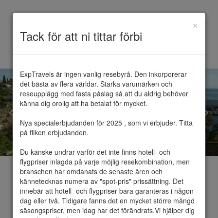
×
Toggle
Tack för att ni tittar förbi
navigation
ExpTravels är ingen vanlig resebyrå. Den inkorporerar 
det bästa av flera världar. Starka varumärken och 
reseupplägg med fasta påslag så att du aldrig behöver 
känna dig orolig att ha betalat för mycket.

Nya specialerbjudanden för 2025 , som vi erbjuder. Titta 
på fliken erbjudanden.

Du kanske undrar varför det inte finns hotell- och 
flygpriser inlagda på varje möjlig resekombination, men 
branschen har omdanats de senaste åren och 
kännetecknas numera av "spot-pris" prissättning. Det 
innebär att hotell- och flygpriser bara garanteras i någon 
dag eller två. Tidigare fanns det en mycket större mängd 
Antalya
säsongspriser, men idag har det förändrats.Vi hjälper dig 