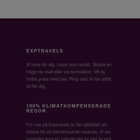
EXPTRAVELS
Vi finns för dig. I stort som smått. Skicka en
fråga via mail eller via formuläret. Vill du
hellre prata med oss. Ring oss! Vi har alltid
tid för dig.
100% KLIMATKOMPENSERADE
RESOR
För oss på Exptravels är det självklart att
arbeta för ett klimatneutralt resande. Vi ser
resandet som en naturlig del av vårt liv och