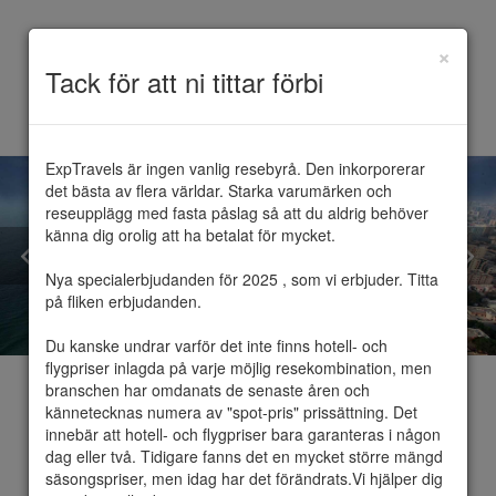
×
Toggle
Tack för att ni tittar förbi
navigation
ExpTravels är ingen vanlig resebyrå. Den inkorporerar 
det bästa av flera världar. Starka varumärken och 
reseupplägg med fasta påslag så att du aldrig behöver 
känna dig orolig att ha betalat för mycket.

Nya specialerbjudanden för 2025 , som vi erbjuder. Titta 
på fliken erbjudanden.

Du kanske undrar varför det inte finns hotell- och 
flygpriser inlagda på varje möjlig resekombination, men 
branschen har omdanats de senaste åren och 
kännetecknas numera av "spot-pris" prissättning. Det 
innebär att hotell- och flygpriser bara garanteras i någon 
dag eller två. Tidigare fanns det en mycket större mängd 
Ajman
säsongspriser, men idag har det förändrats.Vi hjälper dig 