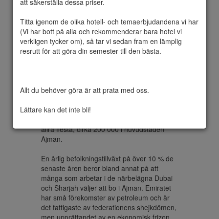
att säkerställa dessa priser.

Titta igenom de olika hotell- och temaerbjudandena vi har 
(Vi har bott på alla och rekommenderar bara hotel vi 
Ajman kan antingen syfta på ett av de sju 
verkligen tycker om), så tar vi sedan fram en lämplig 
emirat som utgör Förenade arabemiraten 
resrutt för att göra din semester till den bästa.

på Arabiska halvön eller emiratet Ajmans 
huvudstad. Ajman är ett emirat vid Persiska 
viken, det minsta av de sju emirat som 
sedan 1971 utgör federationen Förenade 
Allt du behöver göra är att prata med oss.

arabemiraten. Emiratet ligger utefter kusten 
och gränsar till emiratet Sharjah i söder, 
Lättare kan det inte bli!
öster och norr, det omfattar 260 km² till ytan 
och har 237 000 invånare (2008), varav de 
allra flesta, cirka 200 000 i huvudstaden 
Ajman.

En årlig befolkningstillväxt på över 10 % de 
senaste åren beror bland annat på att 
många som arbetar i de närbelägna Dubai 
och Sharjah väljer att bo i Ajman. Emiratet 
har små förekomster av petroleum och är 
det fattigaste av federationens shejkdömen, 
men upprättandet av en ekonomisk frizon 