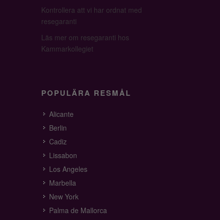
Kontrollera att vi har ordnat med
resegaranti
Läs mer om resegaranti hos
Kammarkollegiet
POPULÄRA RESMÅL
Alicante
Berlin
Cadiz
Lissabon
Los Angeles
Marbella
New York
Palma de Mallorca