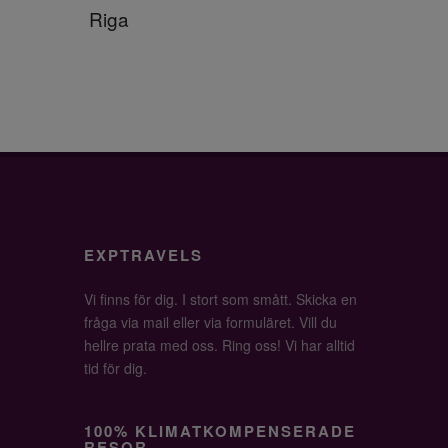
Riga
EXPTRAVELS
Vi finns för dig. I stort som smått. Skicka en
fråga via mail eller via formuläret. Vill du
hellre prata med oss. Ring oss! Vi har alltid
tid för dig.
100% KLIMATKOMPENSERADE
RESOR