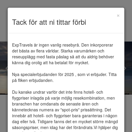
×
Toggle
Tack för att ni tittar förbi
navigation
ExpTravels är ingen vanlig resebyrå. Den inkorporerar 
det bästa av flera världar. Starka varumärken och 
reseupplägg med fasta påslag så att du aldrig behöver 
känna dig orolig att ha betalat för mycket.

Nya specialerbjudanden för 2025 , som vi erbjuder. Titta 
på fliken erbjudanden.

Du kanske undrar varför det inte finns hotell- och 
flygpriser inlagda på varje möjlig resekombination, men 
branschen har omdanats de senaste åren och 
kännetecknas numera av "spot-pris" prissättning. Det 
innebär att hotell- och flygpriser bara garanteras i någon 
dag eller två. Tidigare fanns det en mycket större mängd 
Lettland
säsongspriser, men idag har det förändrats.Vi hjälper dig 