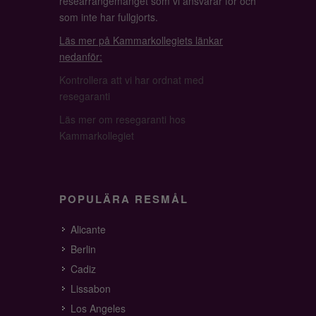
researrangemanget som vi ansvarar för och
som inte har fullgjorts.
Läs mer på Kammarkollegiets länkar
nedanför:
Kontrollera att vi har ordnat med
resegaranti
Läs mer om resegaranti hos
Kammarkollegiet
POPULÄRA RESMÅL
Alicante
Berlin
Cadiz
Lissabon
Los Angeles