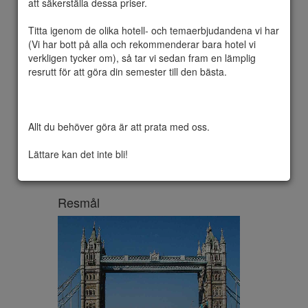
att säkerställa dessa priser.

Titta igenom de olika hotell- och temaerbjudandena vi har 
(Vi har bott på alla och rekommenderar bara hotel vi 
Vill du komma undan för en helg men har 
verkligen tycker om), så tar vi sedan fram en lämplig 
ingen tid att planera? Vad händer om du 
resrutt för att göra din semester till den bästa.

inte vet vart du vill åka?. Allt du behöver 
göra är att berätta din budget Vi tar hand 
om dina resor, boende arrangemang - allt 
samtidigt som din destination blir en unik 
Allt du behöver göra är att prata med oss.

upplevelse.
Lättare kan det inte bli!
Resmål