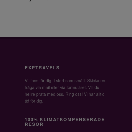
EXPTRAVELS
Vi finns för dig. I stort som smått. Skicka en
fråga via mail eller via formuläret. Vill du
hellre prata med oss. Ring oss! Vi har alltid
tid för dig.
100% KLIMATKOMPENSERADE
RESOR