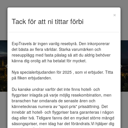
×
Toggle
Tack för att ni tittar förbi
navigation
ExpTravels är ingen vanlig resebyrå. Den inkorporerar 
det bästa av flera världar. Starka varumärken och 
reseupplägg med fasta påslag så att du aldrig behöver 
känna dig orolig att ha betalat för mycket.

Nya specialerbjudanden för 2025 , som vi erbjuder. Titta 
på fliken erbjudanden.

Du kanske undrar varför det inte finns hotell- och 
flygpriser inlagda på varje möjlig resekombination, men 
branschen har omdanats de senaste åren och 
kännetecknas numera av "spot-pris" prissättning. Det 
innebär att hotell- och flygpriser bara garanteras i någon 
dag eller två. Tidigare fanns det en mycket större mängd 
Weekend
säsongspriser, men idag har det förändrats.Vi hjälper dig 