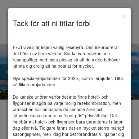
×
Toggle
Tack för att ni tittar förbi
navigation
ExpTravels är ingen vanlig resebyrå. Den inkorporerar 
det bästa av flera världar. Starka varumärken och 
reseupplägg med fasta påslag så att du aldrig behöver 
känna dig orolig att ha betalat för mycket.

Nya specialerbjudanden för 2025 , som vi erbjuder. Titta 
på fliken erbjudanden.

Du kanske undrar varför det inte finns hotell- och 
flygpriser inlagda på varje möjlig resekombination, men 
branschen har omdanats de senaste åren och 
kännetecknas numera av "spot-pris" prissättning. Det 
innebär att hotell- och flygpriser bara garanteras i någon 
dag eller två. Tidigare fanns det en mycket större mängd 
Turkiet
säsongspriser, men idag har det förändrats.Vi hjälper dig 