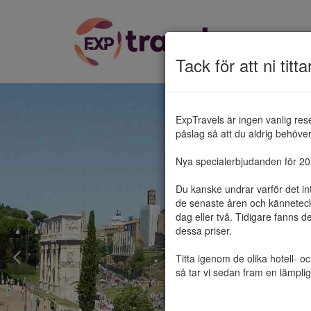
Tack för att ni titta
ExpTravels är ingen vanlig res
påslag så att du aldrig behöver 
Nya specialerbjudanden för 2025
Du kanske undrar varför det in
de senaste åren och känneteckn
dag eller två. Tidigare fanns d
dessa priser.

Titta igenom de olika hotell- o
så tar vi sedan fram en lämplig 