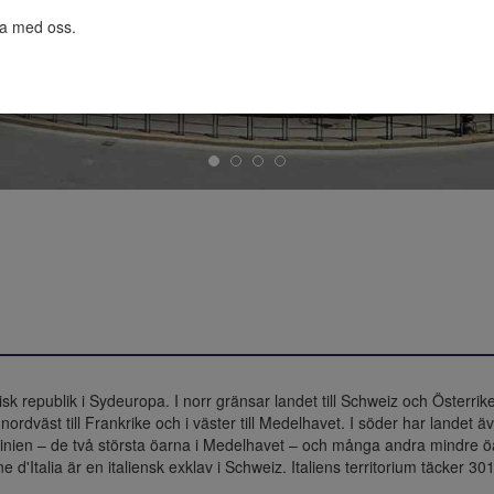
ta med oss.

k republik i Sydeuropa. I norr gränsar landet till Schweiz och Österrike lä
ordväst till Frankrike och i väster till Medelhavet. I söder har landet 
rdinien – de två största öarna i Medelhavet – och många andra mindre ö
d'Italia är en italiensk exklav i Schweiz. Italiens territorium täcker 3