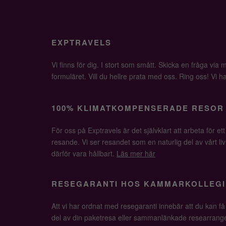
EXPTRAVELS
Vi finns för dig. I stort som smått. Skicka en fråga via ma
formuläret. Vill du hellre prata med oss. Ring oss! Vi har 
100% KLIMATKOMPENSERADE RESOR
För oss på Exptravels är det självklart att arbeta för ett
resande. Vi ser resandet som en naturlig del av vårt li
därför vara hållbart.
Läs mer här
RESEGARANTI HOS KAMMARKOLLEGI
Att vi har ordnat med resegaranti innebär att du kan f
del av din paketresa eller sammanlänkade researrange