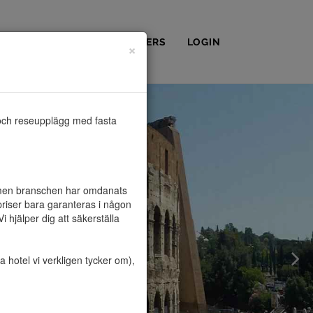
OSS
KONTAKT
PARTNERS
LOGIN
×
och reseupplägg med fasta 
, men branschen har omdanats 
riser bara garanteras i någon 
hjälper dig att säkerställa 
hotel vi verkligen tycker om), 