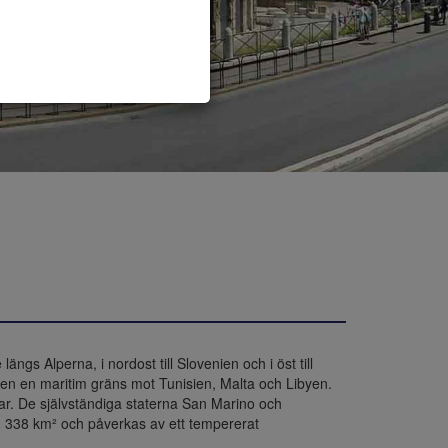
ngs Alperna, i nordost till Slovenien och i öst till 
även en maritim gräns mot Tunisien, Malta och Libyen. 
ar. De självständiga staterna San Marino och 
01 338 km² och påverkas av ett tempererat 