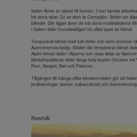
Italien liknar en stövel till formen. I norr kantas stöv
tre stora sjöar. En av dem är Comosjön. Söder om Alpe
bifloder. Där ligger även de två stora modestäderna Mil
I Italien råder huvudsakligen tre olika typer av klimat.

Tempererat klimat med kall vinter och varm sommar råde
Apenninernas-kedja. Städer där tempererat klimat råde
Alpint klimat råder i Alperna och vissa delar av Apenni
Medelhavsklimat råder längs hela kusten (förutom vid 
Rom, Neapel, Bari och Palermo.

Tillgången till många olika klimatområden gör att Italie
jordbävningar, laviner, vulkanutbrott och översvämning
Resmål