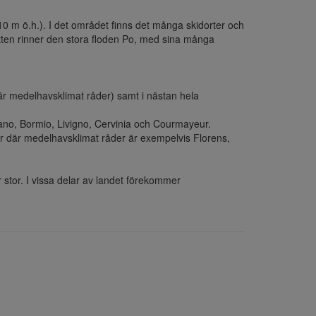
810 m ö.h.). I det området finns det många skidorter och 
ten rinner den stora floden Po, med sina många 
är medelhavsklimat råder) samt i nästan hela 
zano, Bormio, Livigno, Cervinia och Courmayeur.

r där medelhavsklimat råder är exempelvis Florens, 
 stor. I vissa delar av landet förekommer 