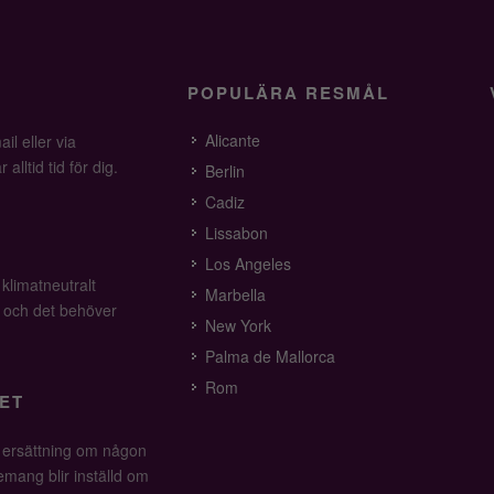
POPULÄRA RESMÅL
Alicante
il eller via
alltid tid för dig.
Berlin
Cadiz
Lissabon
Los Angeles
 klimatneutralt
Marbella
v och det behöver
New York
Palma de Mallorca
Rom
ET
å ersättning om någon
mang blir inställd om