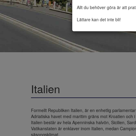
Allt du behöver göra är att pra
Lättare kan det inte bli!
Italien
Formellt Republiken Italien, är en enhetlig parlamentaris
Adriatiska havet med maritim gräns mot Kroatien och i n
Italien består av hela Apenninska halvön, Sicilien, Sa
Vatikanstaten är enklaver inom Italien, medan Campione 
säsongsklimat. 
