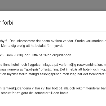
TEMAN
RESMÅL
ERBJUDANDEN
OM 
r förbi
ebyrå. Den inkorporerar det bästa av flera världar. Starka varumärken 
känna dig orolig att ha betalat för mycket.

 , som vi erbjuder. Titta på fliken erbjudanden.

te finns hotell- och flygpriser inlagda på varje möjlig resekombination
as numera av "spot-pris" prissättning. Det innebär att hotell- och flygp
et en mycket större mängd säsongspriser, men idag har det förändrats.Vi 
ch temaerbjudandena vi har (Vi har bott på alla och rekommenderar bara 
resrutt för att göra din semester till den bästa.
