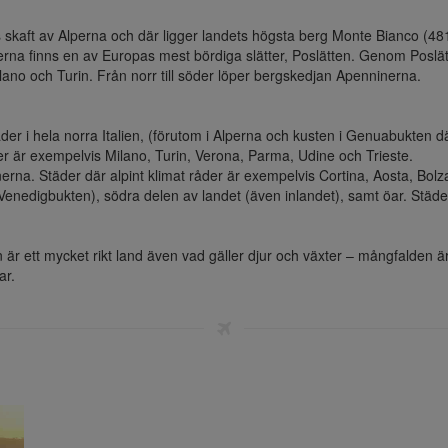
elns skaft av Alperna och där ligger landets högsta berg Monte Bianco (4
rna finns en av Europas mest bördiga slätter, Poslätten. Genom Poslät
ano och Turin. Från norr till söder löper bergskedjan Apenninerna.

r i hela norra Italien, (förutom i Alperna och kusten i Genuabukten d
r är exempelvis Milano, Turin, Verona, Parma, Udine och Trieste.

nerna. Städer där alpint klimat råder är exempelvis Cortina, Aosta, Bol
Venedigbukten), södra delen av landet (även inlandet), samt öar. Städe
n är ett mycket rikt land även vad gäller djur och växter – mångfalden är
ar.