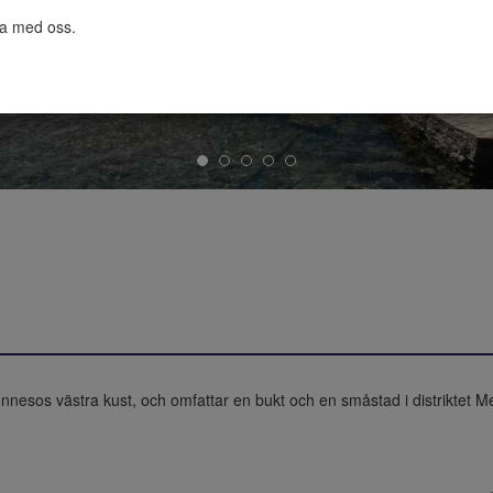
ta med oss.

onnesos västra kust, och omfattar en bukt och en småstad i distriktet 