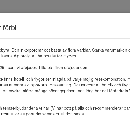
TEMAN
RESMÅL
ERBJUDANDEN
OM 
r förbi
ebyrå. Den inkorporerar det bästa av flera världar. Starka varumärken 
känna dig orolig att ha betalat för mycket.

 , som vi erbjuder. Titta på fliken erbjudanden.

te finns hotell- och flygpriser inlagda på varje möjlig resekombination
as numera av "spot-pris" prissättning. Det innebär att hotell- och flygp
et en mycket större mängd säsongspriser, men idag har det förändrats.Vi 
ch temaerbjudandena vi har (Vi har bott på alla och rekommenderar bara 
resrutt för att göra din semester till den bästa.
