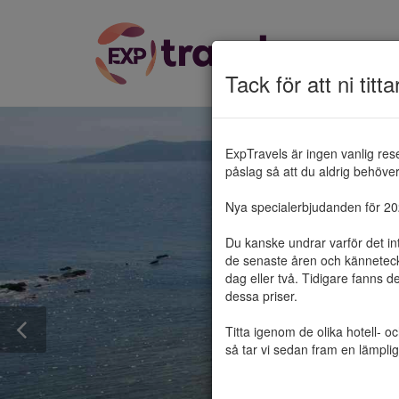
Tack för att ni titta
ExpTravels är ingen vanlig res
påslag så att du aldrig behöver 
Nya specialerbjudanden för 2025
Du kanske undrar varför det in
de senaste åren och känneteckn
dag eller två. Tidigare fanns d
dessa priser.

Titta igenom de olika hotell- o
så tar vi sedan fram en lämplig 