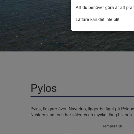
Allt du behöver göra är att pra
Lättare kan det inte bli!
Pylos
Pylos, tidigare även Navarino, ligger beläget på Pelop
Nestors stad, och har således en mycket lång historia