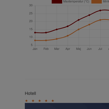
Hotell
★
★
★
★
★