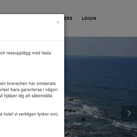
OSS
KONTAKT
PARTNERS
LOGIN
×
och reseupplägg med fasta 
, men branschen har omdanats 
riser bara garanteras i någon 
hjälper dig att säkerställa 
hotel vi verkligen tycker om), 