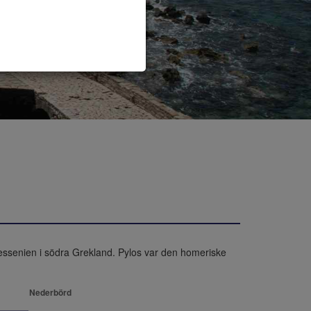
Messenien i södra Grekland. Pylos var den homeriske 