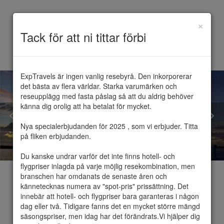
×
Toggle
Tack för att ni tittar förbi
navigation
ExpTravels är ingen vanlig resebyrå. Den inkorporerar 
det bästa av flera världar. Starka varumärken och 
reseupplägg med fasta påslag så att du aldrig behöver 
känna dig orolig att ha betalat för mycket.

Nya specialerbjudanden för 2025 , som vi erbjuder. Titta 
på fliken erbjudanden.

Du kanske undrar varför det inte finns hotell- och 
flygpriser inlagda på varje möjlig resekombination, men 
branschen har omdanats de senaste åren och 
kännetecknas numera av "spot-pris" prissättning. Det 
innebär att hotell- och flygpriser bara garanteras i någon 
dag eller två. Tidigare fanns det en mycket större mängd 
Addu Atoll
säsongspriser, men idag har det förändrats.Vi hjälper dig 