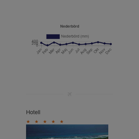
Hotell
★
★
★
★
★