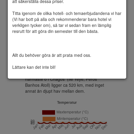
att säkerställa dessa priser.

Titta igenom de olika hotell- och temaerbjudandena vi har 
(Vi har bott på alla och rekommenderar bara hotel vi 
Addu Atoll markerar södra änden av 
verkligen tycker om), så tar vi sedan fram en lämplig 
Maldivens skärgård. Addu Atoll är 21 km 
resrutt för att göra din semester till den bästa.

lång och är kantad av breda barriärrev med 
stora öar på dess östra och västra sidor. 
Dess lagun har inga öar och är relativt 
öppen, men har labyrinter av korallfläckar 
Allt du behöver göra är att prata med oss.

omringande rev med 15 till 20 meters 
vattendjup. Det allmänna djupet varierar 
Lättare kan det inte bli!
från 40 till 50 m), med lera och 
sandbotten.Avståndet från Addu Atoll till 
närmaste ö i Chagos  (Île Yeye, Peros 
Banhos Atoll) ligger ca 520 km, med inget 
annat än djupt hav mellan dem.