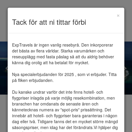
×
Toggle
Tack för att ni tittar förbi
navigation
ExpTravels är ingen vanlig resebyrå. Den inkorporerar 
det bästa av flera världar. Starka varumärken och 
reseupplägg med fasta påslag så att du aldrig behöver 
känna dig orolig att ha betalat för mycket.

Nya specialerbjudanden för 2025 , som vi erbjuder. Titta 
på fliken erbjudanden.

Du kanske undrar varför det inte finns hotell- och 
flygpriser inlagda på varje möjlig resekombination, men 
branschen har omdanats de senaste åren och 
kännetecknas numera av "spot-pris" prissättning. Det 
innebär att hotell- och flygpriser bara garanteras i någon 
dag eller två. Tidigare fanns det en mycket större mängd 
Maldiverna
säsongspriser, men idag har det förändrats.Vi hjälper dig 