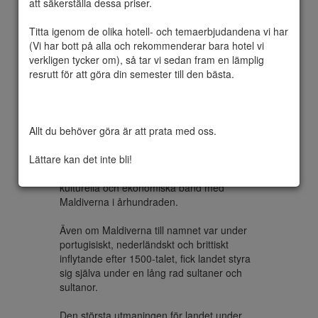
att säkerställa dessa priser.

Titta igenom de olika hotell- och temaerbjudandena vi har 
(Vi har bott på alla och rekommenderar bara hotel vi 
Maldiverna har i äldre tid fungerat som den 
verkligen tycker om), så tar vi sedan fram en lämplig 
huvudsakliga källan för kaurisnäckor, som 
resrutt för att göra din semester till den bästa.

då användes som valuta i Asien och delar 
av Östafrikas kustområden, vilket gjorde 
ögruppen till en viktig ekonomisk aktör i 
området. Maldiverna har också historiskt 
Allt du behöver göra är att prata med oss.

haft en strategisk betydelse på grund av 
dess läge på de stora havsvägarna på 
Lättare kan det inte bli!
Indiska oceanen. Landets närmaste 
grannar, Sri Lanka och Indien, har båda haft 
kulturella och ekonomiska band med 
Maldiverna i århundraden. 

Även om Maldiverna till namnet var under 
portugisiskt, nederländskt och brittiskt 
inflytande efter 1500-talet, fick landet styra 
sig själva under en lång rad sultaner och 
sultanor.

Den största utmaningen för landet under 