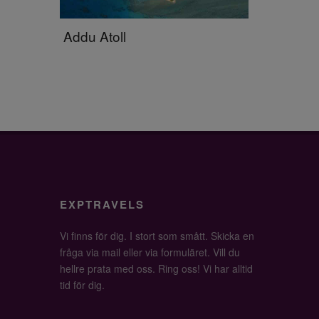
Addu Atoll
EXPTRAVELS
Vi finns för dig. I stort som smått. Skicka en
fråga via mail eller via formuläret. Vill du
hellre prata med oss. Ring oss! Vi har alltid
tid för dig.