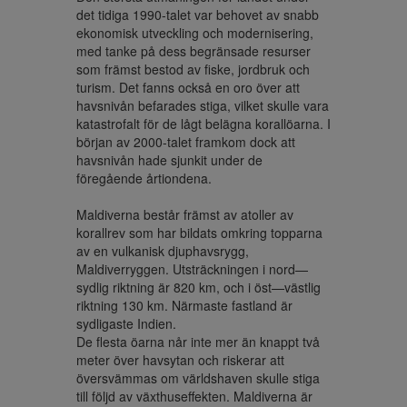
det tidiga 1990-talet var behovet av snabb 
ekonomisk utveckling och modernisering, 
med tanke på dess begränsade resurser 
som främst bestod av fiske, jordbruk och 
turism. Det fanns också en oro över att 
havsnivån befarades stiga, vilket skulle vara 
katastrofalt för de lågt belägna korallöarna. I 
början av 2000-talet framkom dock att 
havsnivån hade sjunkit under de 
föregående årtiondena.

Maldiverna består främst av atoller av 
korallrev som har bildats omkring topparna 
av en vulkanisk djuphavsrygg, 
Maldiverryggen. Utsträckningen i nord—
sydlig riktning är 820 km, och i öst—västlig 
riktning 130 km. Närmaste fastland är 
sydligaste Indien.

De flesta öarna når inte mer än knappt två 
meter över havsytan och riskerar att 
översvämmas om världshaven skulle stiga 
till följd av växthuseffekten. Maldiverna är 