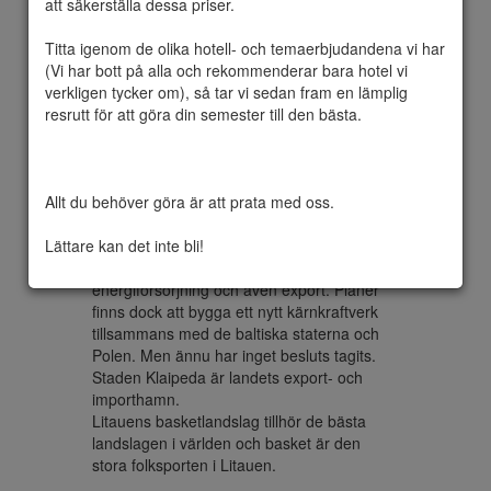
att säkerställa dessa priser.

Titta igenom de olika hotell- och temaerbjudandena vi har 
(Vi har bott på alla och rekommenderar bara hotel vi 
Landets nationaldag är den 16 februari och 
verkligen tycker om), så tar vi sedan fram en lämplig 
är sedan 2004 medlem i Europeiska 
resrutt för att göra din semester till den bästa.

unionen och försvarsalliansen Nato.

Litauen har en stor textilindustri och landet 
är sedan gamla tider specialiserat på linne. I 
Litauen finns också Europas största 
Allt du behöver göra är att prata med oss.

tillverkare av bildskärmar och annan 
elektronisk industri. Kärnkraftverket i 
Lättare kan det inte bli!
Ignalina stängdes nyårsafton 2009 och det 
stod för en stor del av landets 
energiförsörjning och även export. Planer 
finns dock att bygga ett nytt kärnkraftverk 
tillsammans med de baltiska staterna och 
Polen. Men ännu har inget besluts tagits. 
Staden Klaipeda är landets export- och 
importhamn.

Litauens basketlandslag tillhör de bästa 
landslagen i världen och basket är den 
stora folksporten i Litauen.