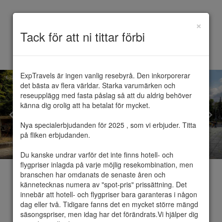
×
Toggle
Tack för att ni tittar förbi
navigation
ExpTravels är ingen vanlig resebyrå. Den inkorporerar 
det bästa av flera världar. Starka varumärken och 
reseupplägg med fasta påslag så att du aldrig behöver 
känna dig orolig att ha betalat för mycket.

Nya specialerbjudanden för 2025 , som vi erbjuder. Titta 
på fliken erbjudanden.

Du kanske undrar varför det inte finns hotell- och 
flygpriser inlagda på varje möjlig resekombination, men 
branschen har omdanats de senaste åren och 
kännetecknas numera av "spot-pris" prissättning. Det 
innebär att hotell- och flygpriser bara garanteras i någon 
dag eller två. Tidigare fanns det en mycket större mängd 
Litauen
säsongspriser, men idag har det förändrats.Vi hjälper dig 