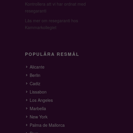
Kontrollera att vi har ordnat med
resegaranti
Läs mer om resegaranti hos
Kammarkollegiet
POPULÄRA RESMÅL
Alicante
Berlin
Cadiz
Lissabon
Los Angeles
Marbella
New York
Palma de Mallorca