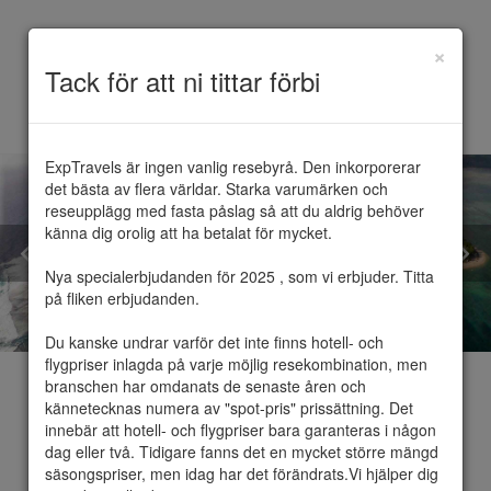
×
Toggle
Tack för att ni tittar förbi
navigation
ExpTravels är ingen vanlig resebyrå. Den inkorporerar 
det bästa av flera världar. Starka varumärken och 
reseupplägg med fasta påslag så att du aldrig behöver 
känna dig orolig att ha betalat för mycket.

Nya specialerbjudanden för 2025 , som vi erbjuder. Titta 
på fliken erbjudanden.

Du kanske undrar varför det inte finns hotell- och 
flygpriser inlagda på varje möjlig resekombination, men 
branschen har omdanats de senaste åren och 
kännetecknas numera av "spot-pris" prissättning. Det 
innebär att hotell- och flygpriser bara garanteras i någon 
dag eller två. Tidigare fanns det en mycket större mängd 
Mauritius
säsongspriser, men idag har det förändrats.Vi hjälper dig 