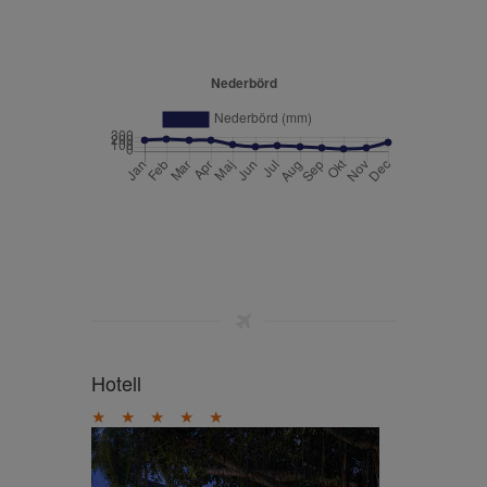
Hotell
★
★
★
★
★