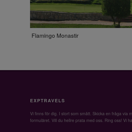
Flamingo Monastir
EXPTRAVELS
Vi finns för dig. I stort som smått. Skicka en fråga via ma
formuläret. Vill du hellre prata med oss. Ring oss! Vi har 