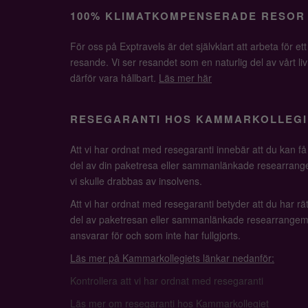
100% KLIMATKOMPENSERADE RESOR
För oss på Exptravels är det självklart att arbeta för ett
resande. Vi ser resandet som en naturlig del av vårt li
därför vara hållbart.
Läs mer här
RESEGARANTI HOS KAMMARKOLLEGI
Att vi har ordnat med resegaranti innebär att du kan f
del av din paketresa eller sammanlänkade researrange
vi skulle drabbas av insolvens.
Att vi har ordnat med resegaranti betyder att du har rätt
del av paketresan eller sammanlänkade researrangem
ansvarar för och som inte har fullgjorts.
Läs mer på Kammarkollegiets länkar nedanför:
Kontrollera att vi har ordnat med resegaranti
Läs mer om resegaranti hos Kammarkollegiet