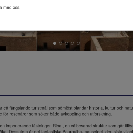
ta med oss.

är ett fängslande turistmål som sömlöst blandar historia, kultur och natu
e för resenärer som söker både avkoppling och utforskning.

t den imponerande fästningen Ribat, en välbevarad struktur som går tillba
söka. Dessutom är det fantastiska Bourguiba-mausoleet, den sista vilopla