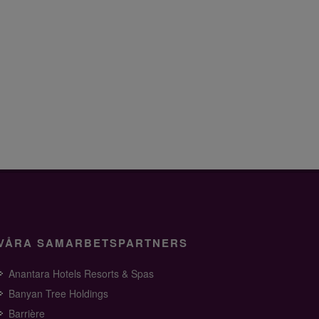
VÅRA SAMARBETSPARTNERS
Anantara Hotels Resorts & Spas
Banyan Tree Holdings
Barrière