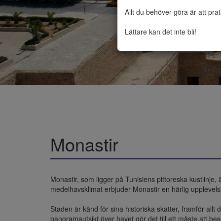
Allt du behöver göra är att pra
Lättare kan det inte bli!
Monastir
Monastir, som ligger på Tunisiens pittoreska kustlinje, 
medelhavsklimat erbjuder Monastir en härlig upplevels
Staden är känd för sina historiska skatter, framför all
panoramautsikt över havet gör det till ett måste att be