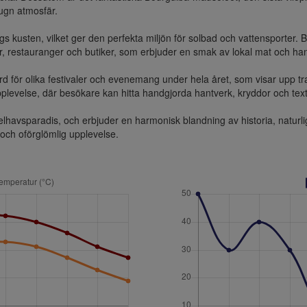
gn atmosfär.

s kusten, vilket ger den perfekta miljön för solbad och vattensporter.
 restauranger och butiker, som erbjuder en smak av lokal mat och hant
d för olika festivaler och evenemang under hela året, som visar upp trad
levelse, där besökare kan hitta handgjorda hantverk, kryddor och textil
avsparadis, och erbjuder en harmonisk blandning av historia, naturlig sk
och oförglömlig upplevelse.