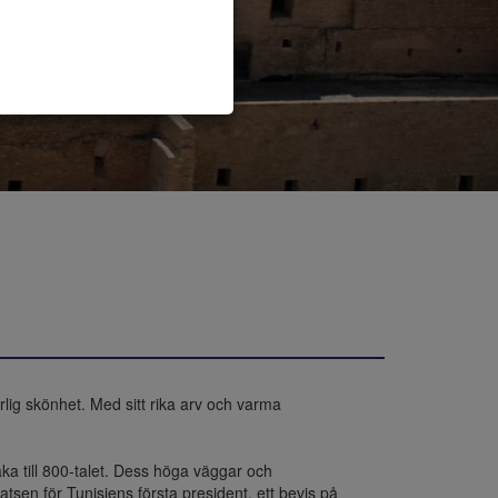
rlig skönhet. Med sitt rika arv och varma 
ka till 800-talet. Dess höga väggar och 
tsen för Tunisiens första president, ett bevis på 