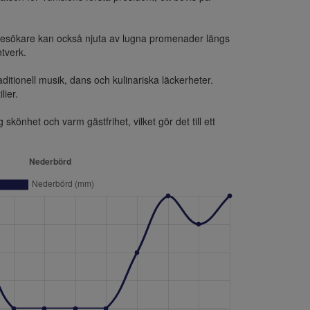
 Besökare kan också njuta av lugna promenader längs 
verk.

itionell musik, dans och kulinariska läckerheter. 
ier.

önhet och varm gästfrihet, vilket gör det till ett 