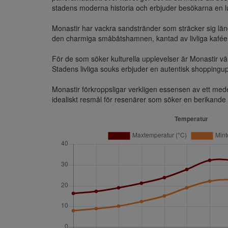
stadens moderna historia och erbjuder besökarna en lu
Monastir har vackra sandstränder som sträcker sig läng
den charmiga småbåtshamnen, kantad av livliga kaféer,
För de som söker kulturella upplevelser är Monastir vär
Stadens livliga souks erbjuder en autentisk shoppingupp
Monastir förkroppsligar verkligen essensen av ett medelh
idealiskt resmål för resenärer som söker en berikande 