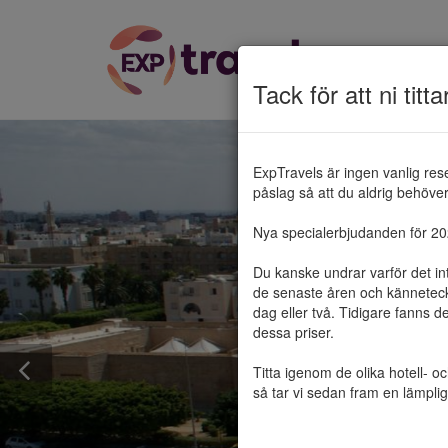
Tack för att ni titta
ExpTravels är ingen vanlig res
påslag så att du aldrig behöver 
Nya specialerbjudanden för 2025
Du kanske undrar varför det in
de senaste åren och känneteckn
dag eller två. Tidigare fanns d
dessa priser.

Titta igenom de olika hotell- o
så tar vi sedan fram en lämplig 