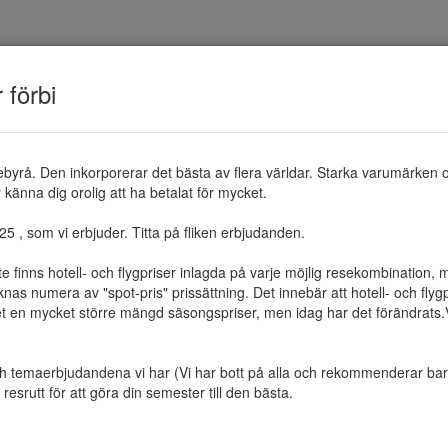
TEMAN
RESMÅL
ERBJUDANDEN
OM 
r förbi
ebyrå. Den inkorporerar det bästa av flera världar. Starka varumärken 
känna dig orolig att ha betalat för mycket.

 , som vi erbjuder. Titta på fliken erbjudanden.

te finns hotell- och flygpriser inlagda på varje möjlig resekombination
as numera av "spot-pris" prissättning. Det innebär att hotell- och flygp
et en mycket större mängd säsongspriser, men idag har det förändrats.Vi 
ch temaerbjudandena vi har (Vi har bott på alla och rekommenderar bara 
resrutt för att göra din semester till den bästa.
