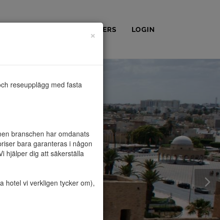
OSS
KONTAKT
PARTNERS
LOGIN
×
och reseupplägg med fasta 
, men branschen har omdanats 
riser bara garanteras i någon 
hjälper dig att säkerställa 
hotel vi verkligen tycker om), 