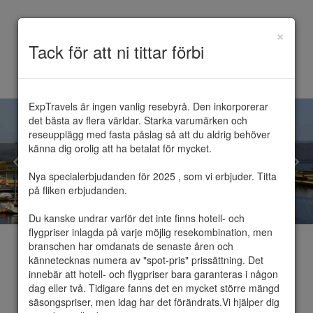
×
Toggle
Tack för att ni tittar förbi
navigation
ExpTravels är ingen vanlig resebyrå. Den inkorporerar 
det bästa av flera världar. Starka varumärken och 
reseupplägg med fasta påslag så att du aldrig behöver 
känna dig orolig att ha betalat för mycket.

Nya specialerbjudanden för 2025 , som vi erbjuder. Titta 
på fliken erbjudanden.

Du kanske undrar varför det inte finns hotell- och 
flygpriser inlagda på varje möjlig resekombination, men 
branschen har omdanats de senaste åren och 
kännetecknas numera av "spot-pris" prissättning. Det 
innebär att hotell- och flygpriser bara garanteras i någon 
dag eller två. Tidigare fanns det en mycket större mängd 
Kreta
säsongspriser, men idag har det förändrats.Vi hjälper dig 