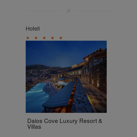
Hotell
★
★
★
★
★
Daios Cove Luxury Resort &
Villas