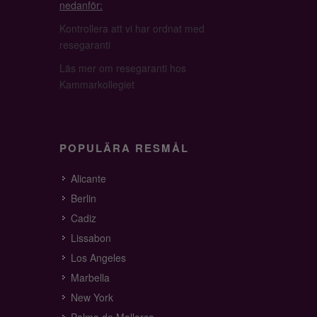
nedanför:
Kontrollera att vi har ordnat med
resegaranti
Läs mer om resegaranti hos
Kammarkollegiet
POPULÄRA RESMÅL
Alicante
Berlin
Cadiz
Lissabon
Los Angeles
Marbella
New York