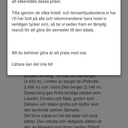
att säkerställa dessa priser.

Titta igenom de olika hotell- och temaerbjudandena vi har 
(Vi har bott på alla och rekommenderar bara hotel vi 
Kreta är den största ön i Grekland och den 
verkligen tycker om), så tar vi sedan fram en lämplig 
näst största (efter Cypern) i östra 
resrutt för att göra din semester till den bästa.

Medelhavet. Det ligger i södra Egeiska 
havet och vid korsningen av tre kontinenter 
Europa, Asien och Afrika. Kreta täcker ett 
område på 8.336 kvadratkilometer. Öns 
Allt du behöver göra är att prata med oss.

längd är 260 km, men kustlängden är 1.046 
km. Den största bredden är 60 km, medan 
Lättare kan det inte bli!
den minsta är 12 km. En hög bergskedja 
korsar ön från väst till öst, bildad av tre olika 
grupper av berg. Till väst de vita bergen 
(2.453 m), i mitten av berget Idi (Psiloritis-
2.456 m) och i östra Dikti-berget (2.148 m). 
Dessa berg gav Kreta bördiga platåer som 
Lassithi, Omalos och Nida, grottor som 
Diktaion och Idaion grotta och klyftor som 
den berömda ravinen Samaria.

Det finns också en hel del dalar och små 
slätter. Den största och viktigaste slätten är 
den av Messara som ligger mellan Psilorit 