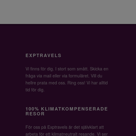
EXPTRAVELS
Vi finns för dig. I stort som smått. Skicka en
fråga via mail eller via formuläret. Vill du
hellre prata med oss. Ring oss! Vi har alltid
tid för dig.
100% KLIMATKOMPENSERADE
RESOR
För oss på Exptravels är det självklart att
arbeta för ett klimatneutralt resande. Vi ser