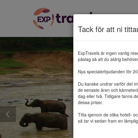
Tack för att ni titta
ExpTravels är ingen vanlig res
påslag så att du aldrig behöver 
Nya specialerbjudanden för 2025
Du kanske undrar varför det in
de senaste åren och känneteckn
dag eller två. Tidigare fanns d
dessa priser.

Titta igenom de olika hotell- o
så tar vi sedan fram en lämplig 