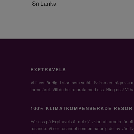
Sri Lanka
EXPTRAVELS
Vi finns för dig. I stort som smått. Skicka en fråga via ma
formuläret. Vill du hellre prata med oss. Ring oss! Vi har 
100% KLIMATKOMPENSERADE RESOR
För oss på Exptravels är det självklart att arbeta för ett
resande. Vi ser resandet som en naturlig del av vårt li