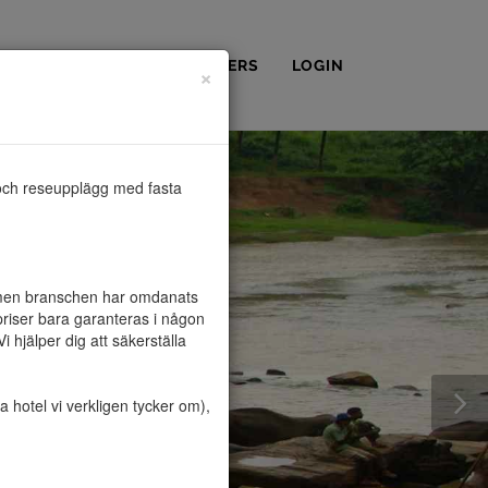
OSS
KONTAKT
PARTNERS
LOGIN
×
och reseupplägg med fasta 
, men branschen har omdanats 
riser bara garanteras i någon 
hjälper dig att säkerställa 
hotel vi verkligen tycker om), 