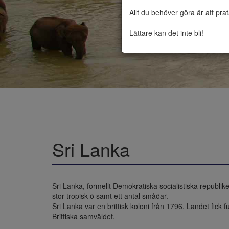
Allt du behöver göra är att pra
Lättare kan det inte bli!
Sri Lanka
Sri Lanka, formellt Demokratiska socialistiska republik
stor tropisk ö samt ett antal småöar.

Sri Lanka var en brittisk koloni från 1796. Landet fic
Brittiska samväldet.