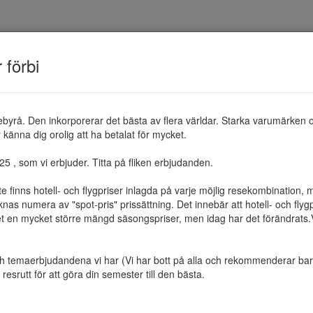
TEMAN
RESMÅL
ERBJUDANDEN
OM 
r förbi
ebyrå. Den inkorporerar det bästa av flera världar. Starka varumärken 
känna dig orolig att ha betalat för mycket.

 , som vi erbjuder. Titta på fliken erbjudanden.

te finns hotell- och flygpriser inlagda på varje möjlig resekombination
as numera av "spot-pris" prissättning. Det innebär att hotell- och flygp
et en mycket större mängd säsongspriser, men idag har det förändrats.Vi 
ch temaerbjudandena vi har (Vi har bott på alla och rekommenderar bara 
resrutt för att göra din semester till den bästa.
