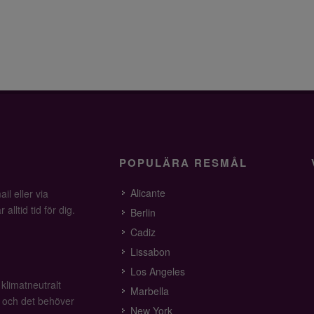
POPULÄRA RESMÅL
Alicante
il eller via
alltid tid för dig.
Berlin
Cadiz
Lissabon
Los Angeles
 klimatneutralt
Marbella
v och det behöver
New York