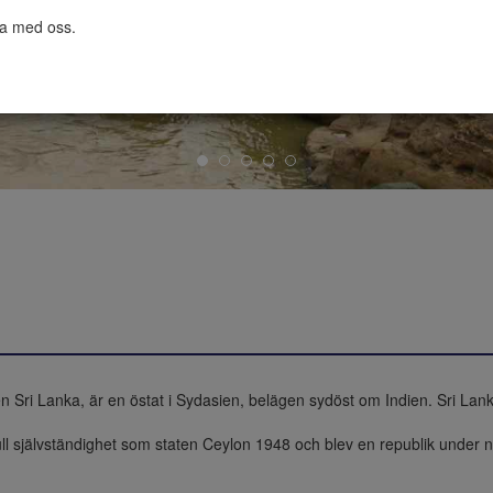
ta med oss.

en Sri Lanka, är en östat i Sydasien, belägen sydöst om Indien. Sri Lank
k full självständighet som staten Ceylon 1948 och blev en republik unde