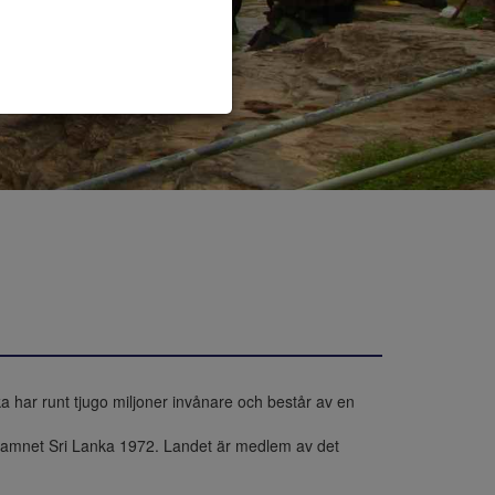
a har runt tjugo miljoner invånare och består av en 
r namnet Sri Lanka 1972. Landet är medlem av det 