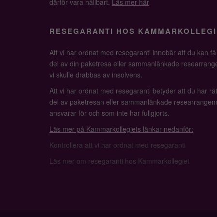
därför vara hållbart.
Läs mer här
RESEGARANTI HOS KAMMARKOLLEGI
Att vi har ordnat med resegaranti innebär att du kan f
del av din paketresa eller sammanlänkade researrange
vi skulle drabbas av insolvens.
Att vi har ordnat med resegaranti betyder att du har rätt
del av paketresan eller sammanlänkade researrangem
ansvarar för och som inte har fullgjorts.
Läs mer på Kammarkollegiets länkar nedanför:
Kontrollera att vi har ordnat med resegaranti
Läs mer om resegaranti hos Kammarkollegiet