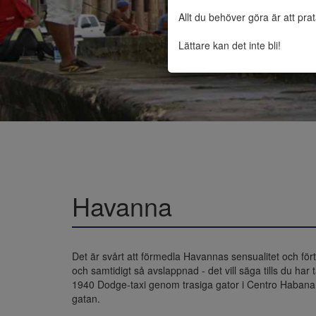
Allt du behöver göra är att pra
Lättare kan det inte bli!
Havanna
Det är svårt att förmedla Havannas sensualitet och för
och samtidigt så avslappnad - det vill säga tills du har 
1940 Dodge-taxi genom trasiga gator i Centro Habana, d
gatan.
