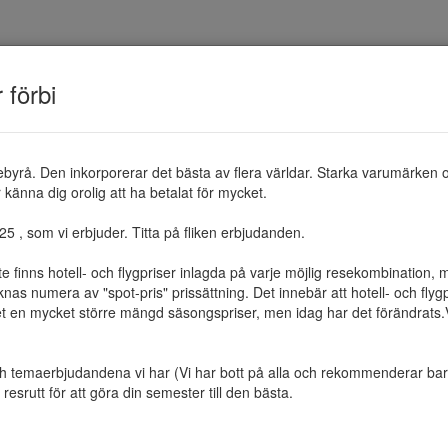
TEMAN
RESMÅL
ERBJUDANDEN
OM 
r förbi
ebyrå. Den inkorporerar det bästa av flera världar. Starka varumärken 
känna dig orolig att ha betalat för mycket.

 , som vi erbjuder. Titta på fliken erbjudanden.

te finns hotell- och flygpriser inlagda på varje möjlig resekombination
as numera av "spot-pris" prissättning. Det innebär att hotell- och flygp
et en mycket större mängd säsongspriser, men idag har det förändrats.Vi 
ch temaerbjudandena vi har (Vi har bott på alla och rekommenderar bara 
resrutt för att göra din semester till den bästa.
