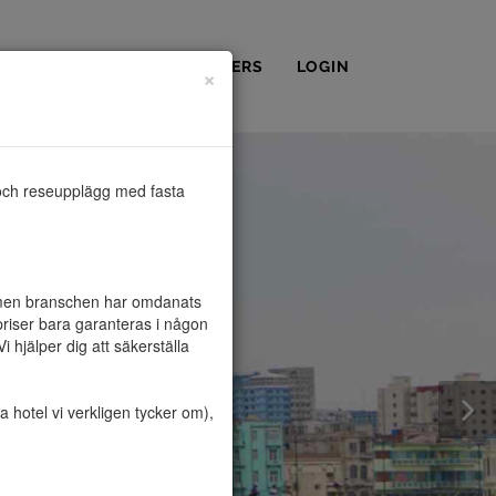
OSS
KONTAKT
PARTNERS
LOGIN
×
och reseupplägg med fasta 
, men branschen har omdanats 
riser bara garanteras i någon 
hjälper dig att säkerställa 
hotel vi verkligen tycker om), 