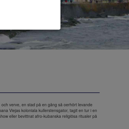
m och verve, en stad på en gång så oerhört levande 
ana Viejas koloniala kullerstensgator, tagit en tur i en 
w eller bevittnat afro-kubanska religiösa ritualer på 