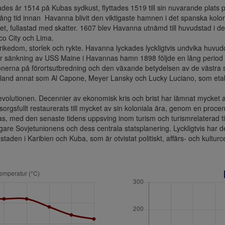
es år 1514 på Kubas sydkust, flyttades 1519 till sin nuvarande plats 
 tid innan  Havanna blivit den viktigaste hamnen i det spanska kolonial
et, fullastad med skatter. 1607 blev Havanna utnämd till huvudstad i det 
co City och Lima.

rikedom, storlek och rykte. Havanna lyckades lyckligtvis undvika huvud
ter sänkning av USS Maine i Havannas hamn 1898 följde en lång period av
ationerna på förortsutbredning och den växande betydelsen av de västr
 bland annat som Al Capone, Meyer Lansky och Lucky Luciano, som etabl
9-revolutionen. Decennier av ekonomisk kris och brist har lämnat mycket a
orgsfullt restaurerats till mycket av sin koloniala ära, genom en proc
ras, med den senaste tidens uppsving inom turism och turismrelaterad ti
igare Sovjetunionens och dess centrala statsplanering. Lyckligtvis har d
taden i Karibien och Kuba, som är otvistat politiskt, affärs- och kultur