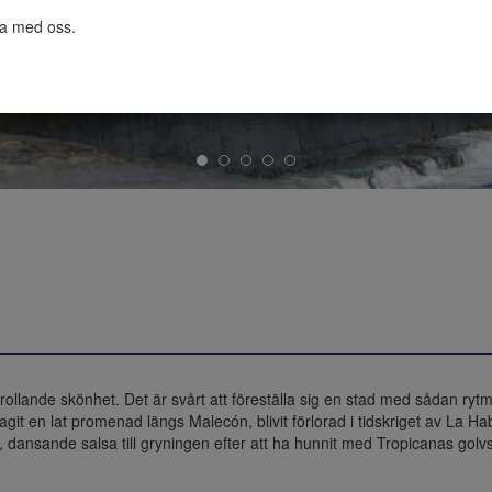
ta med oss.

trollande skönhet. Det är svårt att föreställa sig en stad med sådan ryt
tagit en lat promenad längs Malecón, blivit förlorad i tidskriget av La Hab
ansande salsa till gryningen efter att ha hunnit med Tropicanas golvsho