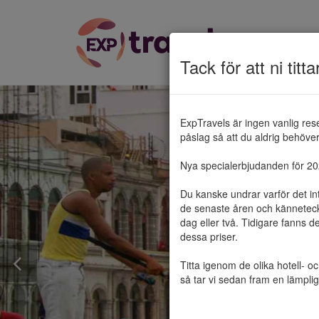
Tack för att ni titta
ExpTravels är ingen vanlig res
påslag så att du aldrig behöver 
Nya specialerbjudanden för 2025
Du kanske undrar varför det in
de senaste åren och känneteckn
dag eller två. Tidigare fanns d
dessa priser.

Titta igenom de olika hotell- o
så tar vi sedan fram en lämplig 