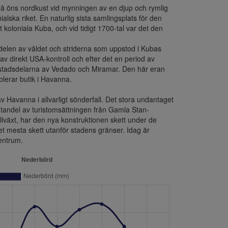
på öns nordkust vid mynningen av en djup och rymlig 
ska riket. En naturlig sista samlingsplats för den 
koloniala Kuba, och vid tidigt 1700-tal var det den 
delen av våldet och striderna som uppstod i Kubas 
 direkt USA-kontroll och efter det en period av 
a stadsdelarna av Vedado och Miramar. Den här eran 
erar butik i Havanna.

v Havanna i allvarligt sönderfall. Det stora undantaget 
entandel av turistomsättningen från Gamla Stan-
llväxt, har den nya konstruktionen skett under de 
et mesta skett utanför stadens gränser. Idag är 
centrum.