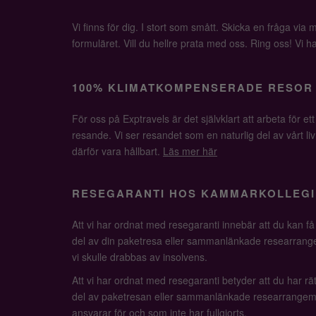
Vi finns för dig. I stort som smått. Skicka en fråga via ma
formuläret. Vill du hellre prata med oss. Ring oss! Vi har 
100% KLIMATKOMPENSERADE RESOR
För oss på Exptravels är det självklart att arbeta för ett
resande. Vi ser resandet som en naturlig del av vårt li
därför vara hållbart.
Läs mer här
RESEGARANTI HOS KAMMARKOLLEGI
Att vi har ordnat med resegaranti innebär att du kan f
del av din paketresa eller sammanlänkade researrange
vi skulle drabbas av insolvens.
Att vi har ordnat med resegaranti betyder att du har rätt
del av paketresan eller sammanlänkade researrangem
ansvarar för och som inte har fullgjorts.