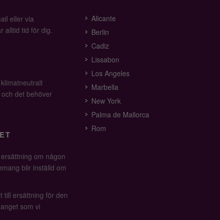
Alicante
il eller via
alltid tid för dig.
Berlin
Cadiz
Lissabon
Los Angeles
 klimatneutralt
Marbella
v och det behöver
New York
Palma de Mallorca
Rom
ET
å ersättning om någon
mang blir inställd om
 till ersättning för den
anget som vi