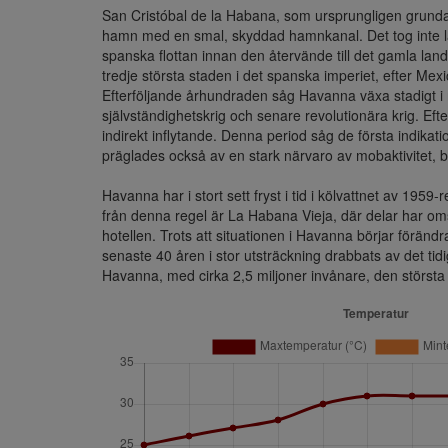
San Cristóbal de la Habana, som ursprungligen grundad
hamn med en smal, skyddad hamnkanal. Det tog inte lång
spanska flottan innan den återvände till det gamla land
tredje största staden i det spanska imperiet, efter Mexi
Efterföljande århundraden såg Havanna växa stadigt i 
självständighetskrig och senare revolutionära krig. Ef
indirekt inflytande. Denna period såg de första indik
präglades också av en stark närvaro av mobaktivitet,
Havanna har i stort sett fryst i tid i kölvattnet av 195
från denna regel är La Habana Vieja, där delar har oms
hotellen. Trots att situationen i Havanna börjar föränd
senaste 40 åren i stor utsträckning drabbats av det tid
Havanna, med cirka 2,5 miljoner invånare, den största s