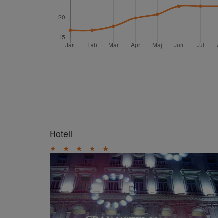
Hotell
★
★
★
★
★