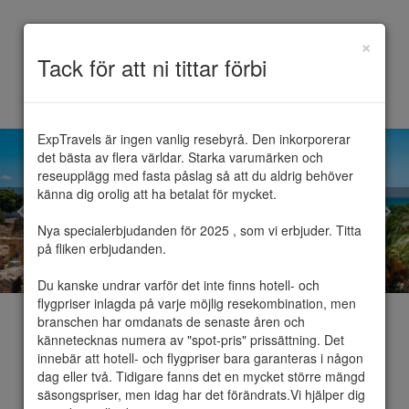
×
Toggle
Tack för att ni tittar förbi
navigation
ExpTravels är ingen vanlig resebyrå. Den inkorporerar 
det bästa av flera världar. Starka varumärken och 
reseupplägg med fasta påslag så att du aldrig behöver 
känna dig orolig att ha betalat för mycket.

Nya specialerbjudanden för 2025 , som vi erbjuder. Titta 
på fliken erbjudanden.

Du kanske undrar varför det inte finns hotell- och 
flygpriser inlagda på varje möjlig resekombination, men 
branschen har omdanats de senaste åren och 
kännetecknas numera av "spot-pris" prissättning. Det 
innebär att hotell- och flygpriser bara garanteras i någon 
dag eller två. Tidigare fanns det en mycket större mängd 
Tunisien
säsongspriser, men idag har det förändrats.Vi hjälper dig 