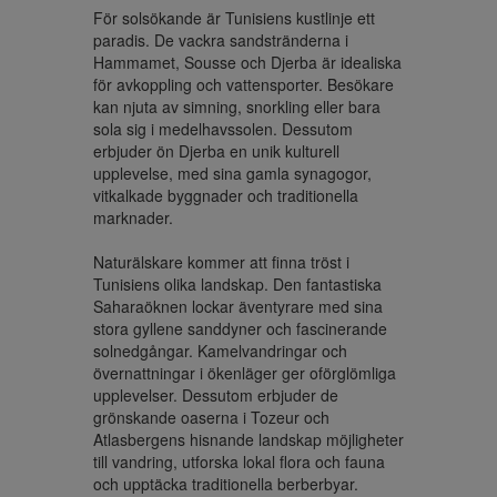
För solsökande är Tunisiens kustlinje ett 
paradis. De vackra sandstränderna i 
Hammamet, Sousse och Djerba är idealiska 
för avkoppling och vattensporter. Besökare 
kan njuta av simning, snorkling eller bara 
sola sig i medelhavssolen. Dessutom 
erbjuder ön Djerba en unik kulturell 
upplevelse, med sina gamla synagogor, 
vitkalkade byggnader och traditionella 
marknader.

Naturälskare kommer att finna tröst i 
Tunisiens olika landskap. Den fantastiska 
Saharaöknen lockar äventyrare med sina 
stora gyllene sanddyner och fascinerande 
solnedgångar. Kamelvandringar och 
övernattningar i ökenläger ger oförglömliga 
upplevelser. Dessutom erbjuder de 
grönskande oaserna i Tozeur och 
Atlasbergens hisnande landskap möjligheter 
till vandring, utforska lokal flora och fauna 
och upptäcka traditionella berberbyar.
