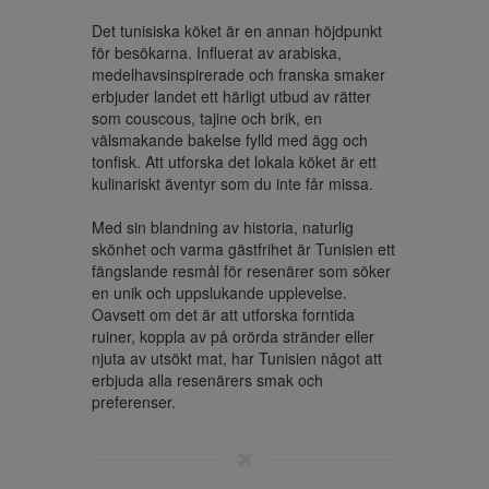
Det tunisiska köket är en annan höjdpunkt 
för besökarna. Influerat av arabiska, 
medelhavsinspirerade och franska smaker 
erbjuder landet ett härligt utbud av rätter 
som couscous, tajine och brik, en 
välsmakande bakelse fylld med ägg och 
tonfisk. Att utforska det lokala köket är ett 
kulinariskt äventyr som du inte får missa.

Med sin blandning av historia, naturlig 
skönhet och varma gästfrihet är Tunisien ett 
fängslande resmål för resenärer som söker 
en unik och uppslukande upplevelse. 
Oavsett om det är att utforska forntida 
ruiner, koppla av på orörda stränder eller 
njuta av utsökt mat, har Tunisien något att 
erbjuda alla resenärers smak och 
preferenser.