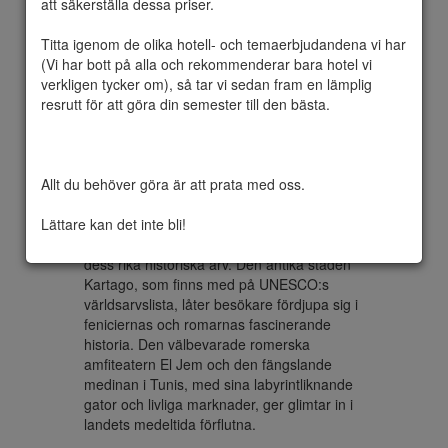
att säkerställa dessa priser.

Titta igenom de olika hotell- och temaerbjudandena vi har 
(Vi har bott på alla och rekommenderar bara hotel vi 
Tunisien, ett fängslande nordafrikanskt land, 
verkligen tycker om), så tar vi sedan fram en lämplig 
erbjuder en extraordinär blandning av 
resrutt för att göra din semester till den bästa.

historia, kultur och naturlig skönhet, vilket 
gör det till ett lockande turistmål. Tunisien 
ligger inbäddat mellan Medelhavet och 
Saharaöknen och har ett mångsidigt 
Allt du behöver göra är att prata med oss.

landskap som sträcker sig från fantastisk 
kustlinje till antika ruiner och livliga städer.

Lättare kan det inte bli!
En av Tunisiens mest kända attraktioner är 
dess rika historiska arv. Den antika staden 
Kartago, som finns med på UNESCO:s 
världsarvslista, låter besökare fördjupa sig i 
feniciernas och romarnas fascinerande 
historia. Den välbevarade romerska 
amfiteatern El Jem och den fängslande 
medinan i Tunis, med sina labyrintliknande 
gator och livliga marknader, ger glimtar in i 
landets medeltida förflutna.
