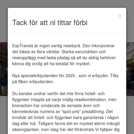
×
Toggle
Tack för att ni tittar förbi
navigation
ExpTravels är ingen vanlig resebyrå. Den inkorporerar 
det bästa av flera världar. Starka varumärken och 
reseupplägg med fasta påslag så att du aldrig behöver 
känna dig orolig att ha betalat för mycket.

Nya specialerbjudanden för 2025 , som vi erbjuder. Titta 
på fliken erbjudanden.

Du kanske undrar varför det inte finns hotell- och 
flygpriser inlagda på varje möjlig resekombination, men 
branschen har omdanats de senaste åren och 
kännetecknas numera av "spot-pris" prissättning. Det 
innebär att hotell- och flygpriser bara garanteras i någon 
dag eller två. Tidigare fanns det en mycket större mängd 
Pärnu
säsongspriser, men idag har det förändrats.Vi hjälper dig 