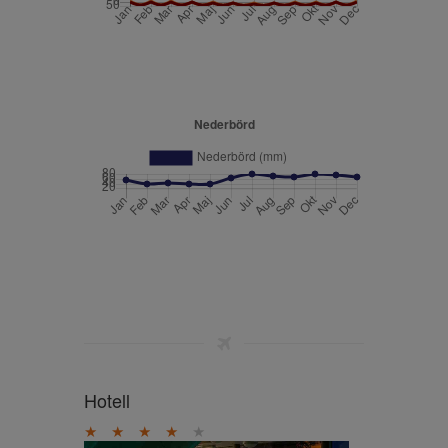
Hotell
★
★
★
★
★