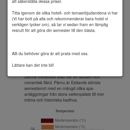
att säkerställa dessa priser.

Titta igenom de olika hotell- och temaerbjudandena vi har 
(Vi har bott på alla och rekommenderar bara hotel vi 
Pärnu är en stad i Estland, belägen vid 
verkligen tycker om), så tar vi sedan fram en lämplig 
Pärnuviken som är en del av Rigabukten, 
resrutt för att göra din semester till den bästa.

110 km söder om Tallinn. Pärnu delas i två 
delar av Pärnufloden.

Pärnu är det ultimata semestermålet i 
Estland på sommaren. Staden lockar till sig 
Allt du behöver göra är att prata med oss.

semesterfirare med sin stora sandstrand, 
många restauranger, cocktailbarer, spa och 
Lättare kan det inte bli!
en avslappnad och avspänd atmosfär. 

Denna medeltida stad har en lättsam och 
romantisk flärd. Pärnu är Estlands största 
semesterort med en mängd olika spa-
anläggningar från stora vattenpalats till mer 
intima och historiska badhus.