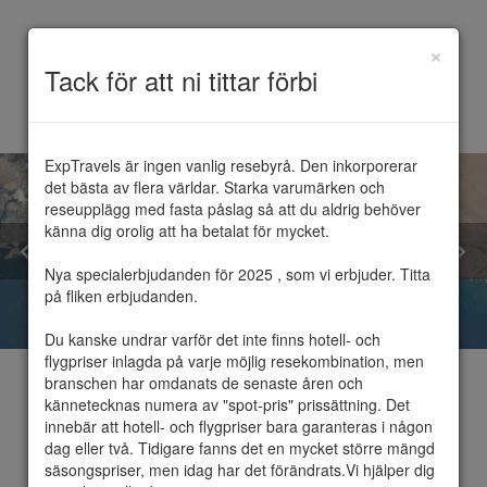
×
Toggle
Tack för att ni tittar förbi
navigation
ExpTravels är ingen vanlig resebyrå. Den inkorporerar 
det bästa av flera världar. Starka varumärken och 
reseupplägg med fasta påslag så att du aldrig behöver 
känna dig orolig att ha betalat för mycket.

Nya specialerbjudanden för 2025 , som vi erbjuder. Titta 
på fliken erbjudanden.

Du kanske undrar varför det inte finns hotell- och 
flygpriser inlagda på varje möjlig resekombination, men 
branschen har omdanats de senaste åren och 
kännetecknas numera av "spot-pris" prissättning. Det 
innebär att hotell- och flygpriser bara garanteras i någon 
dag eller två. Tidigare fanns det en mycket större mängd 
Förenade
säsongspriser, men idag har det förändrats.Vi hjälper dig 