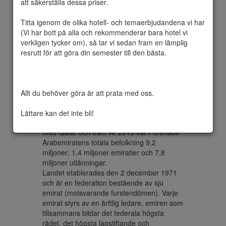
att säkerställa dessa priser.

Arabemiraten
Titta igenom de olika hotell- och temaerbjudandena vi har 
(UAE)
(Vi har bott på alla och rekommenderar bara hotel vi 
verkligen tycker om), så tar vi sedan fram en lämplig 
resrutt för att göra din semester till den bästa.

Förenade Arabemiraten, allmänt känt som 
UAE (från engelska: United Arab Emirates), 
är ett land som ligger i den sydöstra änden 
Allt du behöver göra är att prata med oss.

av den arabiska halvön vid Persiska viken, 
som gränsar till Oman i öster och 
Lättare kan det inte bli!
Saudiarabien i söder, samt delar sjögränser 
med Qatar och Iran. År 2013 var Förenade 
Arabemiratens totala befolkning 9,2 
miljoner; 1,4 miljoner emiratier och 7,8 
miljoner utlänningar.

Landet etablerades den 2 december 1971 
och är en federation bestående av sju 
emirat (motsvarande furstendömen). Varje 
emirat styrs av en ärftlig ledare, emiren som 
tillsammans bildar det federala högsta 
rådet, det högsta lagstiftande och 