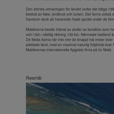
Den största utmaningen för landet under det tidiga 1
bestod av fiske, jordbruk och turism. Det fanns också en
framkom dock att havsnivån hade sjunkit under de för
Maldiverna består främst av atoller av korallrev som h
och i öst—västlig riktning 130 km. Närmaste fastland är 
De flesta öarna når inte mer än knappt två meter över 
plattaste land, med en maximal naturlig höjdnivå över
Maldivernas internationella flygplats finns på ön Malé.
Resmål