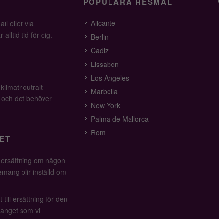
POPULÄRA RESMÅL
Alicante
il eller via
alltid tid för dig.
Berlin
Cadiz
Lissabon
Los Angeles
 klimatneutralt
Marbella
v och det behöver
New York
Palma de Mallorca
Rom
ET
å ersättning om någon
mang blir inställd om
 till ersättning för den
anget som vi