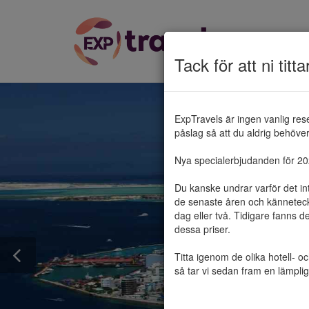
Tack för att ni titta
ExpTravels är ingen vanlig res
påslag så att du aldrig behöver 
Nya specialerbjudanden för 2025
Du kanske undrar varför det in
de senaste åren och känneteckn
dag eller två. Tidigare fanns d
dessa priser.

Titta igenom de olika hotell- o
så tar vi sedan fram en lämplig 