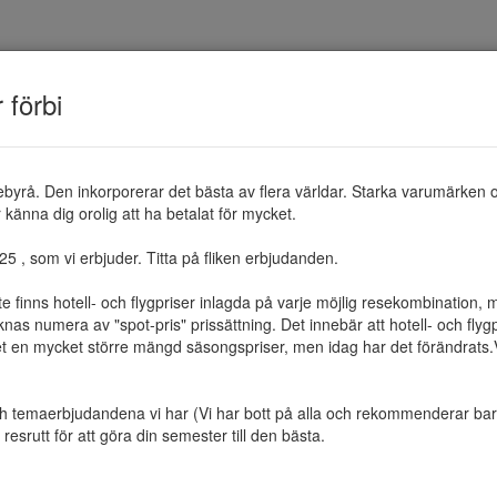
TEMAN
RESMÅL
ERBJUDANDEN
OM 
r förbi
ebyrå. Den inkorporerar det bästa av flera världar. Starka varumärken 
känna dig orolig att ha betalat för mycket.

 , som vi erbjuder. Titta på fliken erbjudanden.

te finns hotell- och flygpriser inlagda på varje möjlig resekombination
as numera av "spot-pris" prissättning. Det innebär att hotell- och flygp
et en mycket större mängd säsongspriser, men idag har det förändrats.Vi 
ch temaerbjudandena vi har (Vi har bott på alla och rekommenderar bara 
resrutt för att göra din semester till den bästa.
