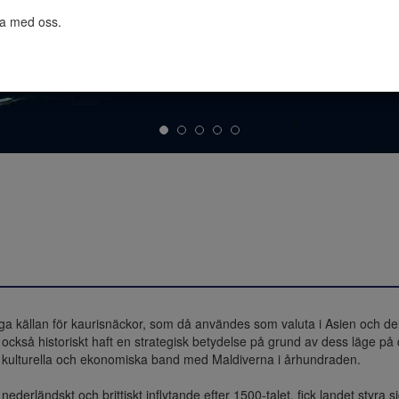
ta med oss.

ga källan för kaurisnäckor, som då användes som valuta i Asien och del
ar också historiskt haft en strategisk betydelse på grund av dess läge 
 kulturella och ekonomiska band med Maldiverna i århundraden. 

derländskt och brittiskt inflytande efter 1500-talet, fick landet styra s