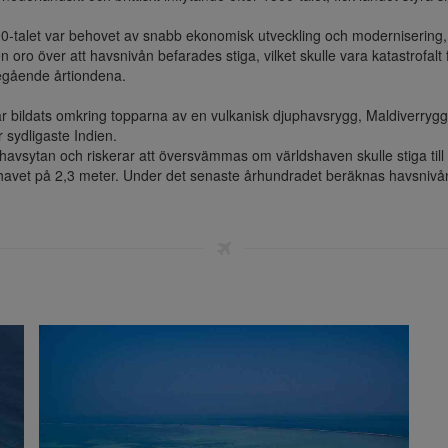
990-talet var behovet av snabb ekonomisk utveckling och moderniserin
 oro över att havsnivån befarades stiga, vilket skulle vara katastrofalt f
egående årtiondena.

ar bildats omkring topparna av en vulkanisk djuphavsrygg, Maldiverrygg
sydligaste Indien.

havsytan och riskerar att översvämmas om världshaven skulle stiga till f
 havet på 2,3 meter. Under det senaste århundradet beräknas havsnivån