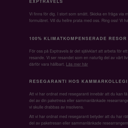
EXPTRAVELS
Vi finns för dig. I stort som smått. Skicka en fråga via ma
formuläret. Vill du hellre prata med oss. Ring oss! Vi har 
100% KLIMATKOMPENSERADE RESOR
För oss på Exptravels är det självklart att arbeta för ett
resande. Vi ser resandet som en naturlig del av vårt li
därför vara hållbart.
Läs mer här
RESEGARANTI HOS KAMMARKOLLEGI
Att vi har ordnat med resegaranti innebär att du kan f
del av din paketresa eller sammanlänkade researrange
vi skulle drabbas av insolvens.
Att vi har ordnat med resegaranti betyder att du har rätt
del av paketresan eller sammanlänkade researrangem