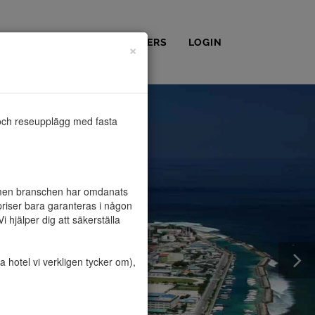
OSS
KONTAKT
PARTNERS
LOGIN
×
och reseupplägg med fasta 
, men branschen har omdanats 
riser bara garanteras i någon 
hjälper dig att säkerställa 
hotel vi verkligen tycker om), 