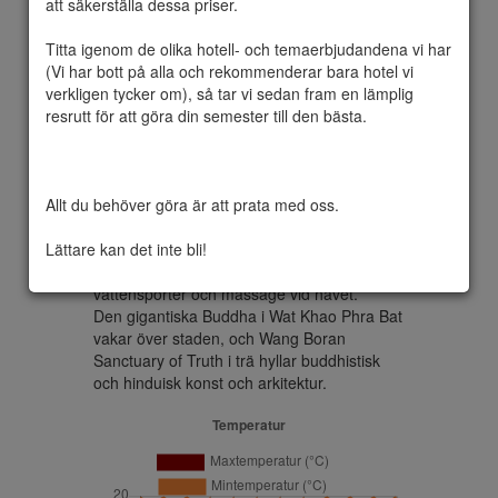
att säkerställa dessa priser.

Titta igenom de olika hotell- och temaerbjudandena vi har 
(Vi har bott på alla och rekommenderar bara hotel vi 
Pattaya är en stad vid Siamviken, 100 
verkligen tycker om), så tar vi sedan fram en lämplig 
kilometer sydöst om Bangkok. 

resrutt för att göra din semester till den bästa.

Den är en av Thailands mest betydande 
turistorter, både genom ett livligt nattliv och 
de goda möjligheterna till havsbad. 

Staden hade 113 700 invånare år 2015.

Allt du behöver göra är att prata med oss.

Ett besök i Pattaya är ett underbart sätt att 
utforska stränderna längs Thailandbukten. 
Lättare kan det inte bli!
Den avslappnade och familjevänliga 
Jomtien Beach är en het plats för 
vattensporter och massage vid havet. 

Den gigantiska Buddha i Wat Khao Phra Bat 
vakar över staden, och Wang Boran 
Sanctuary of Truth i trä hyllar buddhistisk 
och hinduisk konst och arkitektur.