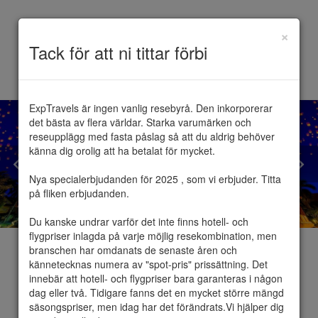
×
Toggle
Tack för att ni tittar förbi
navigation
ExpTravels är ingen vanlig resebyrå. Den inkorporerar 
det bästa av flera världar. Starka varumärken och 
reseupplägg med fasta påslag så att du aldrig behöver 
känna dig orolig att ha betalat för mycket.

Nya specialerbjudanden för 2025 , som vi erbjuder. Titta 
på fliken erbjudanden.

Du kanske undrar varför det inte finns hotell- och 
flygpriser inlagda på varje möjlig resekombination, men 
branschen har omdanats de senaste åren och 
kännetecknas numera av "spot-pris" prissättning. Det 
innebär att hotell- och flygpriser bara garanteras i någon 
dag eller två. Tidigare fanns det en mycket större mängd 
Pattaya
säsongspriser, men idag har det förändrats.Vi hjälper dig 