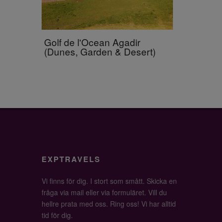
Golf de l'Ocean Agadir
(Dunes, Garden & Desert)
EXPTRAVELS
Vi finns för dig. I stort som smått. Skicka en
fråga via mail eller via formuläret. Vill du
hellre prata med oss. Ring oss! Vi har alltid
tid för dig.