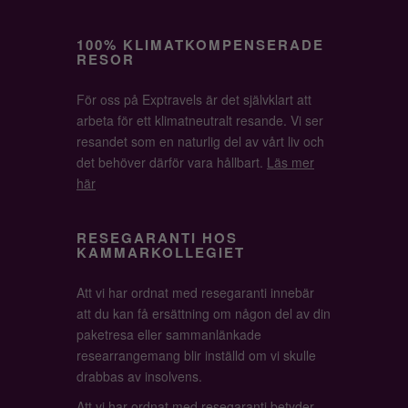
100% KLIMATKOMPENSERADE
RESOR
För oss på Exptravels är det självklart att
arbeta för ett klimatneutralt resande. Vi ser
resandet som en naturlig del av vårt liv och
det behöver därför vara hållbart.
Läs mer
här
RESEGARANTI HOS
KAMMARKOLLEGIET
Att vi har ordnat med resegaranti innebär
att du kan få ersättning om någon del av din
paketresa eller sammanlänkade
researrangemang blir inställd om vi skulle
drabbas av insolvens.
Att vi har ordnat med resegaranti betyder