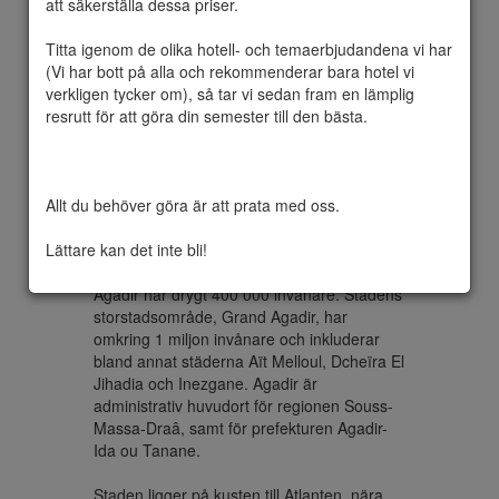
att säkerställa dessa priser.

Titta igenom de olika hotell- och temaerbjudandena vi har 
(Vi har bott på alla och rekommenderar bara hotel vi 
Agadir  är en kuststad i södra Marocko. 
verkligen tycker om), så tar vi sedan fram en lämplig 
Staden förstördes av en kraftig jordbävning 
resrutt för att göra din semester till den bästa.

den 29 februari 1960, vilket resulterade i 
och fick sedan byggas upp på nytt. Stadens 
centrum lades då på ett mindre utsatt 
område söder om den gamla staden. 
Allt du behöver göra är att prata med oss.

Återuppbyggnaden bidrog till att locka till sig 
turister, då stadsplanen anpassades för 
Lättare kan det inte bli!
turistnäring.

Agadir har drygt 400 000 invånare. Stadens 
storstadsområde, Grand Agadir, har 
omkring 1 miljon invånare och inkluderar 
bland annat städerna Aït Melloul, Dcheïra El 
Jihadia och Inezgane. Agadir är 
administrativ huvudort för regionen Souss-
Massa-Draâ, samt för prefekturen Agadir-
Ida ou Tanane.

Staden ligger på kusten till Atlanten, nära 