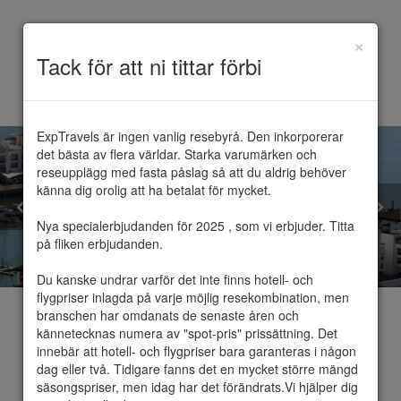
×
Toggle
Tack för att ni tittar förbi
navigation
ExpTravels är ingen vanlig resebyrå. Den inkorporerar 
det bästa av flera världar. Starka varumärken och 
reseupplägg med fasta påslag så att du aldrig behöver 
känna dig orolig att ha betalat för mycket.

Nya specialerbjudanden för 2025 , som vi erbjuder. Titta 
på fliken erbjudanden.

Du kanske undrar varför det inte finns hotell- och 
flygpriser inlagda på varje möjlig resekombination, men 
branschen har omdanats de senaste åren och 
kännetecknas numera av "spot-pris" prissättning. Det 
innebär att hotell- och flygpriser bara garanteras i någon 
dag eller två. Tidigare fanns det en mycket större mängd 
Agadir
säsongspriser, men idag har det förändrats.Vi hjälper dig 