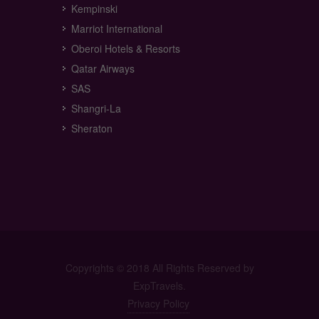
Kempinski
Marriot International
Oberoi Hotels & Resorts
Qatar Airways
SAS
Shangri-La
Sheraton
Copyrights © 2018 All Rights Reserved by
ExpTravels.
Privacy Policy