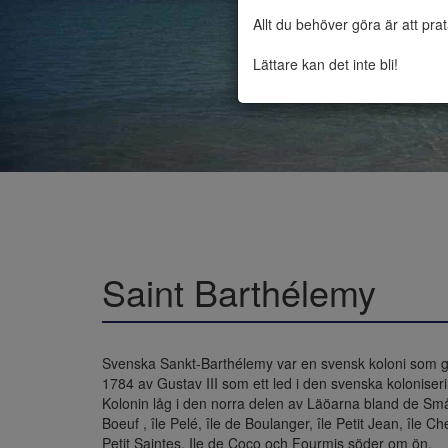
Allt du behöver göra är att pra
Lättare kan det inte bli!
Saint Barthélemy
Svenska Sankt-Barthélemy var en svensk koloni som gr
1784 av Gustav III som ett led i den svenska kolonise
Kolonin låg i den norra delen av Läöarna bland de S
Boeuf , île Pelé, île de Boulanger, île Petit Jean, île
Petit Saintes, Ile de Coco och Fourmis söder om ön.