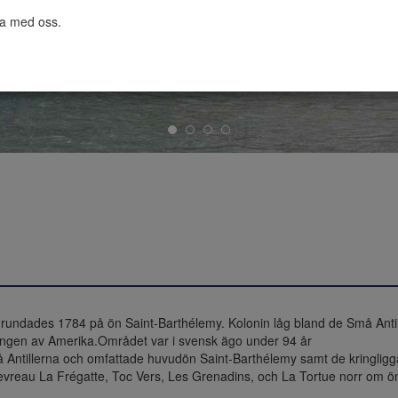
ta med oss.

undades 1784 på ön Saint-Barthélemy. Kolonin låg bland de Små Antille
ringen av Amerika.Området var i svensk ägo under 94 år 

må Antillerna och omfattade huvudön Saint-Barthélemy samt de kringli
 Chevreau La Frégatte, Toc Vers, Les Grenadins, och La Tortue norr om ö