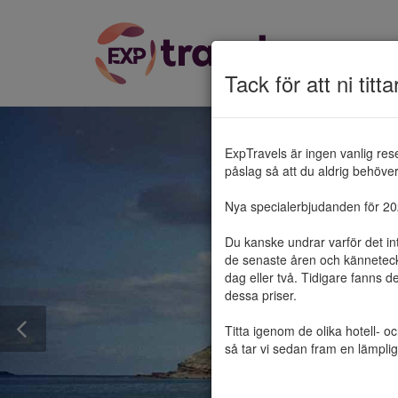
Tack för att ni titta
ExpTravels är ingen vanlig res
påslag så att du aldrig behöver 
Nya specialerbjudanden för 2025
Du kanske undrar varför det in
de senaste åren och känneteckn
dag eller två. Tidigare fanns d
dessa priser.

Titta igenom de olika hotell- o
så tar vi sedan fram en lämplig 