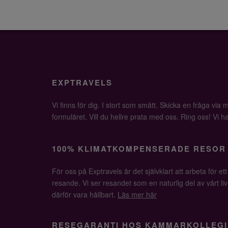
EXPTRAVELS
Vi finns för dig. I stort som smått. Skicka en fråga via ma
formuläret. Vill du hellre prata med oss. Ring oss! Vi har 
100% KLIMATKOMPENSERADE RESOR
För oss på Exptravels är det självklart att arbeta för ett
resande. Vi ser resandet som en naturlig del av vårt li
därför vara hållbart.
Läs mer här
RESEGARANTI HOS KAMMARKOLLEGI