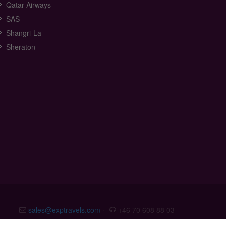
Qatar Airways
SAS
Shangri-La
Sheraton
sales@exptravels.com
·
+46 70 608 88 03