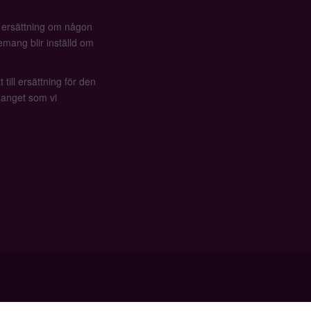
å ersättning om någon
mang blir inställd om
 till ersättning för den
anget som vi