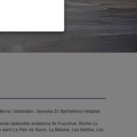
rna i Västindien. Svenska S:t Barthélemy inköptes 
ggande obebodda småöarna Ile Fourchue, Roche Le 
n samt La Pain de Sucre, La Balaine, Les Islettas, Les 