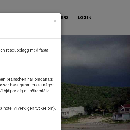
OSS
KONTAKT
PARTNERS
LOGIN
×
och reseupplägg med fasta 
, men branschen har omdanats 
riser bara garanteras i någon 
hjälper dig att säkerställa 
hotel vi verkligen tycker om), 