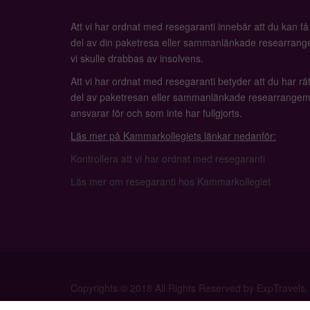
Att vi har ordnat med resegaranti innebär att du kan f
del av din paketresa eller sammanlänkade researrange
vi skulle drabbas av insolvens.
Att vi har ordnat med resegaranti betyder att du har rätt
del av paketresan eller sammanlänkade researrangem
ansvarar för och som inte har fullgjorts.
Läs mer på Kammarkollegiets länkar nedanför:
Kontrollera att vi har ordnat med resegaranti
Läs mer om resegaranti hos Kammarkollegiet
Copyrights © 2018 All Rights Reserved by ExpTravels.
Privacy Policy