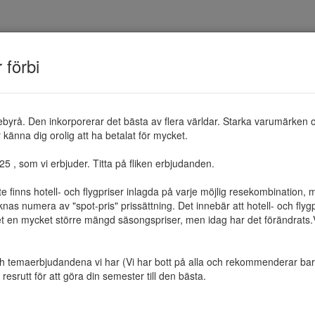
TEMAN
RESMÅL
ERBJUDANDEN
OM 
r förbi
ebyrå. Den inkorporerar det bästa av flera världar. Starka varumärken 
känna dig orolig att ha betalat för mycket.

 , som vi erbjuder. Titta på fliken erbjudanden.

te finns hotell- och flygpriser inlagda på varje möjlig resekombination
as numera av "spot-pris" prissättning. Det innebär att hotell- och flygp
et en mycket större mängd säsongspriser, men idag har det förändrats.Vi 
ch temaerbjudandena vi har (Vi har bott på alla och rekommenderar bara 
resrutt för att göra din semester till den bästa.
