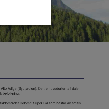
Alto Adige (Sydtyrolen). De tre huvudorterna i dalen 
k befolkning.

idområdet Dolomiti Super Ski som består av tiotals 