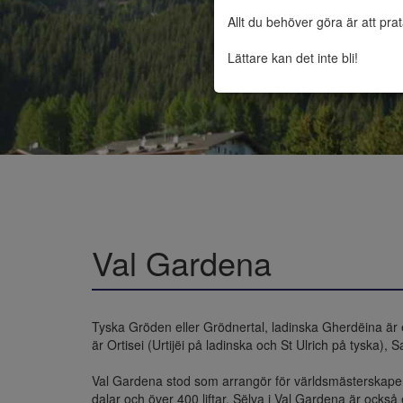
Allt du behöver göra är att pra
Lättare kan det inte bli!
Val Gardena
Tyska Gröden eller Grödnertal, ladinska Gherdëina är e
är Ortisei (Urtijëi på ladinska och St Ulrich på tyska),
Val Gardena stod som arrangör för världsmästerskapen
dalar och över 400 liftar. Sëlva i Val Gardena är också