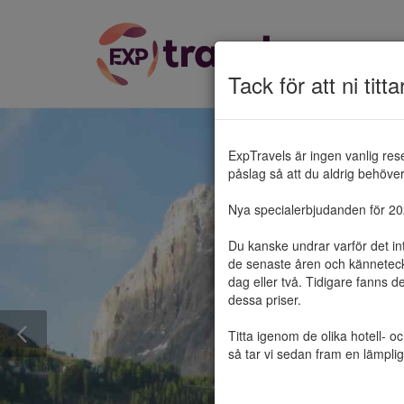
Tack för att ni titta
ExpTravels är ingen vanlig res
påslag så att du aldrig behöver 
Nya specialerbjudanden för 2025
Du kanske undrar varför det in
de senaste åren och känneteckn
dag eller två. Tidigare fanns d
dessa priser.

Titta igenom de olika hotell- o
så tar vi sedan fram en lämplig 