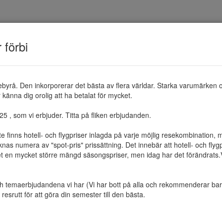
TEMAN
RESMÅL
ERBJUDANDEN
OM 
r förbi
ebyrå. Den inkorporerar det bästa av flera världar. Starka varumärken 
känna dig orolig att ha betalat för mycket.

 , som vi erbjuder. Titta på fliken erbjudanden.

te finns hotell- och flygpriser inlagda på varje möjlig resekombination
as numera av "spot-pris" prissättning. Det innebär att hotell- och flygp
et en mycket större mängd säsongspriser, men idag har det förändrats.Vi 
ch temaerbjudandena vi har (Vi har bott på alla och rekommenderar bara 
resrutt för att göra din semester till den bästa.
