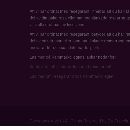
Att vi har ordnat med resegaranti innebär att du kan f
del av din paketresa eller sammanlänkade researrange
vi skulle drabbas av insolvens.
Att vi har ordnat med resegaranti betyder att du har rätt
del av paketresan eller sammanlänkade researrangem
ansvarar för och som inte har fullgjorts.
Läs mer på Kammarkollegiets länkar nedanför:
Kontrollera att vi har ordnat med resegaranti
Läs mer om resegaranti hos Kammarkollegiet
Copyrights © 2018 All Rights Reserved by ExpTravels.
Privacy Policy