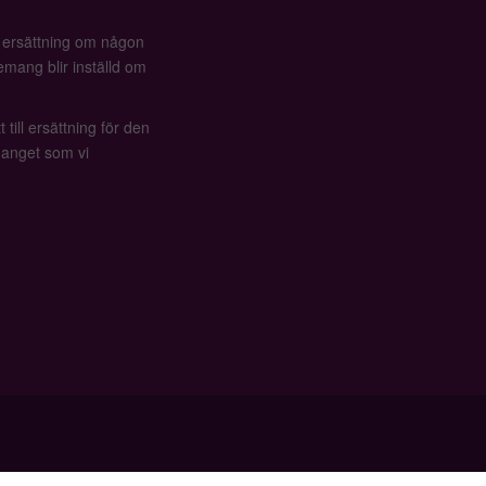
å ersättning om någon
mang blir inställd om
 till ersättning för den
anget som vi