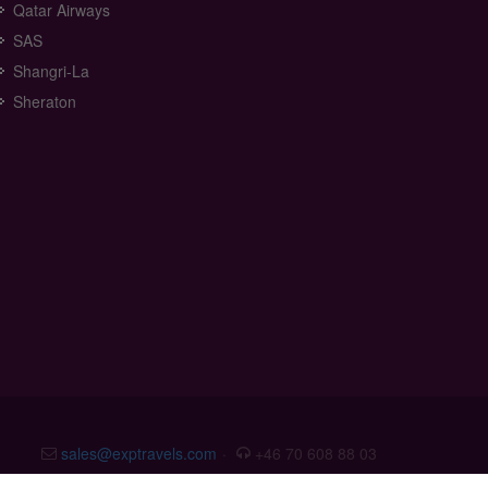
Qatar Airways
SAS
Shangri-La
Sheraton
sales@exptravels.com
·
+46 70 608 88 03