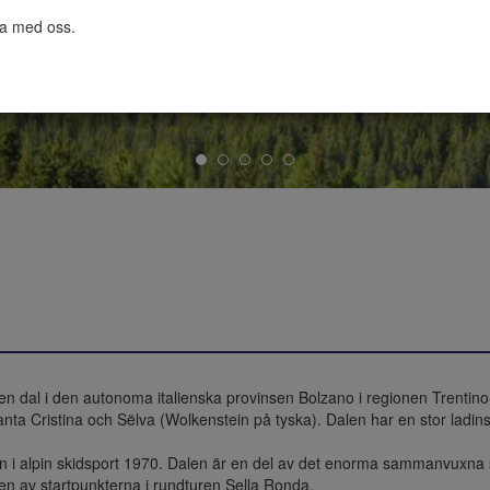
ta med oss.

n dal i den autonoma italienska provinsen Bolzano i regionen Trentino-
 Santa Cristina och Sëlva (Wolkenstein på tyska). Dalen har en stor ladins
 i alpin skidsport 1970. Dalen är en del av det enorma sammanvuxna sk
 en av startpunkterna i rundturen Sella Ronda.