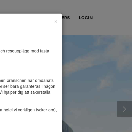
OSS
KONTAKT
PARTNERS
LOGIN
×
och reseupplägg med fasta 
, men branschen har omdanats 
riser bara garanteras i någon 
hjälper dig att säkerställa 
hotel vi verkligen tycker om), 