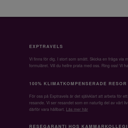
EXPTRAVELS
Vi finns för dig. I stort som smått. Skicka en fråga via ma
formuläret. Vill du hellre prata med oss. Ring oss! Vi har 
100% KLIMATKOMPENSERADE RESOR
För oss på Exptravels är det självklart att arbeta för ett
resande. Vi ser resandet som en naturlig del av vårt li
därför vara hållbart.
Läs mer här
RESEGARANTI HOS KAMMARKOLLEGI