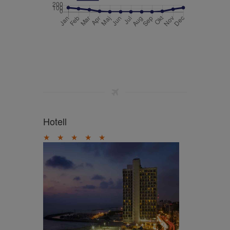
Hotell
★
★
★
★
★