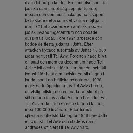
över det heliga landet. En händelse som det 
judiska samfundet såg uppmuntrande, 
medan och den muslimska gemenskapen 
betraktade detta som det värsta möjliga  . I 
maj 1921 attackerade en arabisk mob en 
judisk invandringscentrum och dödade 
dussintals judar. Före 1921 arbetade och 
bodde de flesta judarna i Jaffa. Efter 
attacken flyttade tusentals av Jaffas 16 000 
judar norrut till Tel Aviv. Förorten hade blivit 
en stad och inom ett decennium hade Tel 
Aviv blivit centrum för kultur, handel och lätt 
industri för hela den judiska befolkningen i 
landet samt de brittiska soldaterna. 1938 
markerade öppningen av Tel Avivs hamn, 
en viktig milstolpe som markerar slutet på 
sitt beroende av Jaffa. Vid den här tiden var 
Tel Aviv redan den största staden i landet, 
med 130 000 invånare. Efter Israels 
självständighetsförklaring år 1948 blev Jaffa 
ett distrikt i Tel Aviv och stadens namn 
ändrades officiellt till Tel Aviv-Yafo.
