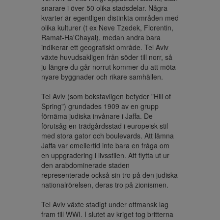
snarare i över 50 olika stadsdelar. Några 
kvarter är egentligen distinkta områden med 
olika kulturer (t ex Neve Tzedek, Florentin, 
Ramat-Ha'Chayal), medan andra bara 
indikerar ett geografiskt område. Tel Aviv 
växte huvudsakligen från söder till norr, så 
ju längre du går norrut kommer du att möta 
nyare byggnader och rikare samhällen.

Tel Aviv (som bokstavligen betyder "Hill of 
Spring") grundades 1909 av en grupp 
förnäma judiska invånare i Jaffa. De 
förutsåg en trädgårdsstad i europeisk stil 
med stora gator och boulevards. Att lämna 
Jaffa var emellertid inte bara en fråga om 
en uppgradering i livsstilen. Att flytta ut ur 
den arabdominerade staden 
representerade också sin tro på den judiska 
nationalrörelsen, deras tro på zionismen. 

Tel Aviv växte stadigt under ottmansk lag 
fram till WWI. I slutet av kriget tog britterna 