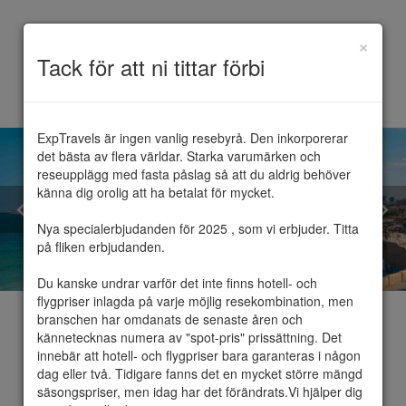
×
Toggle
Tack för att ni tittar förbi
navigation
ExpTravels är ingen vanlig resebyrå. Den inkorporerar 
det bästa av flera världar. Starka varumärken och 
reseupplägg med fasta påslag så att du aldrig behöver 
känna dig orolig att ha betalat för mycket.

Nya specialerbjudanden för 2025 , som vi erbjuder. Titta 
på fliken erbjudanden.

Du kanske undrar varför det inte finns hotell- och 
flygpriser inlagda på varje möjlig resekombination, men 
branschen har omdanats de senaste åren och 
kännetecknas numera av "spot-pris" prissättning. Det 
innebär att hotell- och flygpriser bara garanteras i någon 
dag eller två. Tidigare fanns det en mycket större mängd 
Tel Aviv
säsongspriser, men idag har det förändrats.Vi hjälper dig 