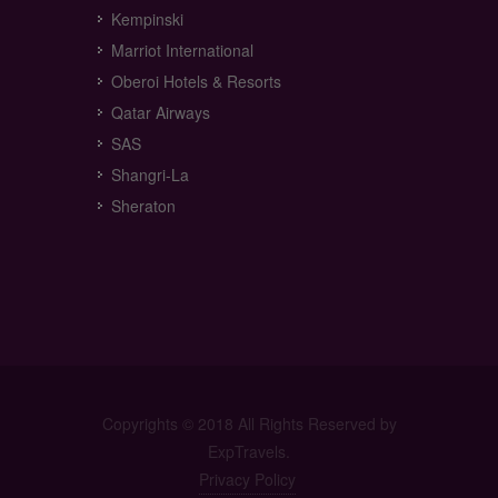
Kempinski
Marriot International
Oberoi Hotels & Resorts
Qatar Airways
SAS
Shangri-La
Sheraton
Copyrights © 2018 All Rights Reserved by
ExpTravels.
Privacy Policy