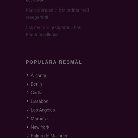
Kontrollera att vi har ordnat med
resegaranti
Läs mer om resegaranti hos
Kammarkollegiet
POPULÄRA RESMÅL
Alicante
Berlin
Cadiz
Lissabon
Los Angeles
Marbella
New York
Palma de Mallorca