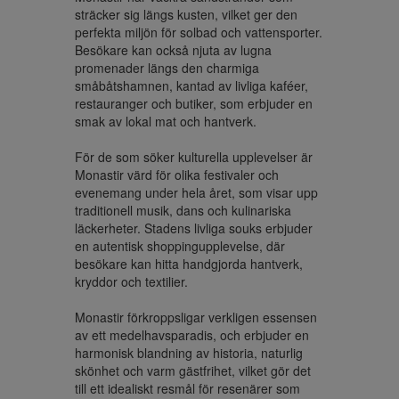
sträcker sig längs kusten, vilket ger den 
perfekta miljön för solbad och vattensporter. 
Besökare kan också njuta av lugna 
promenader längs den charmiga 
småbåtshamnen, kantad av livliga kaféer, 
restauranger och butiker, som erbjuder en 
smak av lokal mat och hantverk.

För de som söker kulturella upplevelser är 
Monastir värd för olika festivaler och 
evenemang under hela året, som visar upp 
traditionell musik, dans och kulinariska 
läckerheter. Stadens livliga souks erbjuder 
en autentisk shoppingupplevelse, där 
besökare kan hitta handgjorda hantverk, 
kryddor och textilier.

Monastir förkroppsligar verkligen essensen 
av ett medelhavsparadis, och erbjuder en 
harmonisk blandning av historia, naturlig 
skönhet och varm gästfrihet, vilket gör det 
till ett idealiskt resmål för resenärer som 