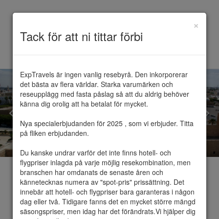
×
Toggle
Tack för att ni tittar förbi
navigation
ExpTravels är ingen vanlig resebyrå. Den inkorporerar 
det bästa av flera världar. Starka varumärken och 
reseupplägg med fasta påslag så att du aldrig behöver 
känna dig orolig att ha betalat för mycket.

Nya specialerbjudanden för 2025 , som vi erbjuder. Titta 
på fliken erbjudanden.

Du kanske undrar varför det inte finns hotell- och 
flygpriser inlagda på varje möjlig resekombination, men 
branschen har omdanats de senaste åren och 
kännetecknas numera av "spot-pris" prissättning. Det 
innebär att hotell- och flygpriser bara garanteras i någon 
dag eller två. Tidigare fanns det en mycket större mängd 
Monastir
säsongspriser, men idag har det förändrats.Vi hjälper dig 