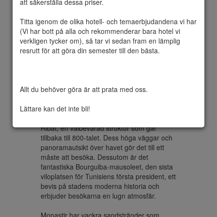
att säkerställa dessa priser.

Titta igenom de olika hotell- och temaerbjudandena vi har 
(Vi har bott på alla och rekommenderar bara hotel vi 
Monastir, som ligger på Tunisiens pittoreska 
verkligen tycker om), så tar vi sedan fram en lämplig 
kustlinje, är ett fängslande turistmål som 
resrutt för att göra din semester till den bästa.

sömlöst blandar historia, kultur och naturlig 
skönhet. Med sitt rika arv och varma 
medelhavsklimat erbjuder Monastir en 
härlig upplevelse för resenärer som söker 
Allt du behöver göra är att prata med oss.

både avkoppling och utforskning.

Lättare kan det inte bli!
Staden är känd för sina historiska skatter, 
framför allt den imponerande fästningen 
Ribat, en välbevarad struktur som går 
tillbaka till 800-talet. Dess höga väggar och 
panoramautsikt över havet gör det till ett 
måste att besöka. Dessutom är det 
fantastiska Bourguiba-mausoleet, den sista 
viloplatsen för Tunisiens första president, ett 
bevis på stadens moderna historia och 
erbjuder besökarna en lugn atmosfär.

Monastir har vackra sandstränder som 