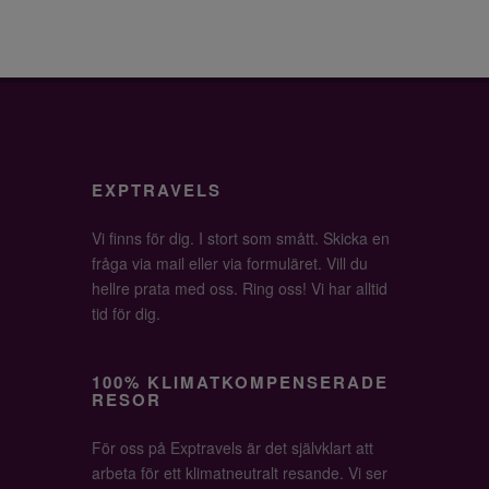
EXPTRAVELS
Vi finns för dig. I stort som smått. Skicka en
fråga via mail eller via formuläret. Vill du
hellre prata med oss. Ring oss! Vi har alltid
tid för dig.
100% KLIMATKOMPENSERADE
RESOR
För oss på Exptravels är det självklart att
arbeta för ett klimatneutralt resande. Vi ser