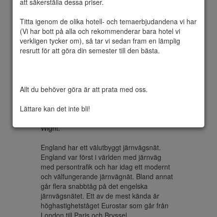
att säkerställa dessa priser.

Titta igenom de olika hotell- och temaerbjudandena vi har 
(Vi har bott på alla och rekommenderar bara hotel vi 
Är Storbritanniens folkrikaste riksdel. Den 
verkligen tycker om), så tar vi sedan fram en lämplig 
delar landgränser med Skottland i norr och 
resrutt för att göra din semester till den bästa.

Wales i väster, Irländska sjön ligger i 
nordväst, Keltiska havet i sydväst, medan 
Nordsjön i öster och Engelska kanalen 
söderut skiljer den från kontinentala Europa. 
Allt du behöver göra är att prata med oss.

Huvuddelen av England omfattar centrala 
och södra delen av ön Storbritannien i 
Lättare kan det inte bli!
Nordatlanten. England inkluderar även över 
100 mindre öar som Scillyöarna och Isle of 
Wight.

England har ett välutbyggt järnvägsnät. 
England var först i världen med järnväg 
med persontrafik och har idag ett modernt 
och välfungerande järnvägnät. Bland annat 
går flera snabbtåg på det engelska 
järnvägsnätet. Ett av de mest kända är 
höghastighetståget Eurostar som går från 
London till Paris och Bryssel.
