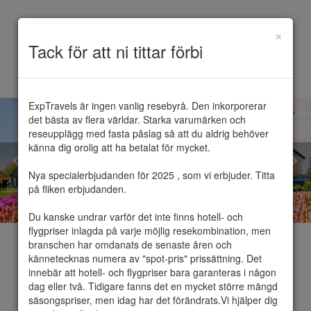
×
Toggle
Tack för att ni tittar förbi
navigation
ExpTravels är ingen vanlig resebyrå. Den inkorporerar 
det bästa av flera världar. Starka varumärken och 
reseupplägg med fasta påslag så att du aldrig behöver 
känna dig orolig att ha betalat för mycket.

Nya specialerbjudanden för 2025 , som vi erbjuder. Titta 
på fliken erbjudanden.

Du kanske undrar varför det inte finns hotell- och 
flygpriser inlagda på varje möjlig resekombination, men 
branschen har omdanats de senaste åren och 
kännetecknas numera av "spot-pris" prissättning. Det 
innebär att hotell- och flygpriser bara garanteras i någon 
dag eller två. Tidigare fanns det en mycket större mängd 
Nederländerna
säsongspriser, men idag har det förändrats.Vi hjälper dig 