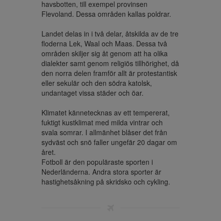
havsbotten, till exempel provinsen 
Flevoland. Dessa områden kallas poldrar. 

Landet delas in i två delar, åtskilda av de tre 
floderna Lek, Waal och Maas. Dessa två 
områden skiljer sig åt genom att ha olika 
dialekter samt genom religiös tillhörighet, då 
den norra delen framför allt är protestantisk 
eller sekulär och den södra katolsk, 
undantaget vissa städer och öar.

Klimatet kännetecknas av ett tempererat, 
fuktigt kustklimat med milda vintrar och 
svala somrar. I allmänhet blåser det från 
sydväst och snö faller ungefär 20 dagar om 
året.

Fotboll är den populäraste sporten i 
Nederländerna. Andra stora sporter är 
hastighetsåkning på skridsko och cykling.