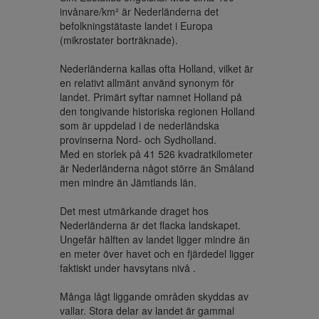
invånare/km² är Nederländerna det 
befolkningstätaste landet i Europa 
(mikrostater borträknade).

Nederländerna kallas ofta Holland, vilket är 
en relativt allmänt använd synonym för 
landet. Primärt syftar namnet Holland på 
den tongivande historiska regionen Holland 
som är uppdelad i de nederländska 
provinserna Nord- och Sydholland.

Med en storlek på 41 526 kvadratkilometer 
är Nederländerna något större än Småland 
men mindre än Jämtlands län.

Det mest utmärkande draget hos 
Nederländerna är det flacka landskapet. 
Ungefär hälften av landet ligger mindre än 
en meter över havet och en fjärdedel ligger 
faktiskt under havsytans nivå . 

Många lågt liggande områden skyddas av 
vallar. Stora delar av landet är gammal 