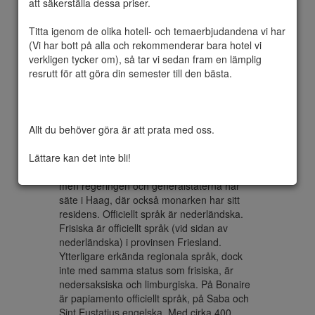
att säkerställa dessa priser.

Titta igenom de olika hotell- och temaerbjudandena vi har 
(Vi har bott på alla och rekommenderar bara hotel vi 
Nederländska Nederland formellt 
verkligen tycker om), så tar vi sedan fram en lämplig 
Konungariket Nederländerna, är ett land i 
resrutt för att göra din semester till den bästa.

Västeuropa. Landet gränsar till Nordsjön i 
norr och väster, Belgien i söder och 
Tyskland i öster. Till Nederländerna hör 
även kommunerna Bonaire, Saba och Sint 
Allt du behöver göra är att prata med oss.

Eustatius i Karibien. Nederländerna, Aruba, 
Curaçao och Sint Maarten bildar 
Lättare kan det inte bli!
tillsammans Kungariket Nederländerna.

Nederländernas huvudstad är Amsterdam, 
men regeringen och generalstaterna har 
säte i Haag, där också monarken har sitt 
residens. Officiellt språk är nederländska. 
Frisiska är officiellt språk (vid sidan av 
nederländska) i provinsen Friesland. 
Ytterligare erkända regionala språk, dock 
inte med samma status som frisiska, är 
nedersaksiska och limburgiska. På Bonaire 
är papiamento officiellt språk, på Saba och 
Sint Eustatius engelska. Med cirka 400 