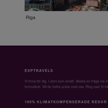
Riga
EXPTRAVELS
Vi finns för dig. I stort som smått. Skicka en fråga via ma
formuläret. Vill du hellre prata med oss. Ring oss! Vi har 
100% KLIMATKOMPENSERADE RESOR