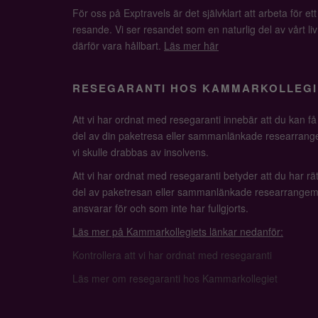
För oss på Exptravels är det självklart att arbeta för ett
resande. Vi ser resandet som en naturlig del av vårt li
därför vara hållbart.
Läs mer här
RESEGARANTI HOS KAMMARKOLLEGI
Att vi har ordnat med resegaranti innebär att du kan f
del av din paketresa eller sammanlänkade researrange
vi skulle drabbas av insolvens.
Att vi har ordnat med resegaranti betyder att du har rätt
del av paketresan eller sammanlänkade researrangem
ansvarar för och som inte har fullgjorts.
Läs mer på Kammarkollegiets länkar nedanför:
Kontrollera att vi har ordnat med resegaranti
Läs mer om resegaranti hos Kammarkollegiet