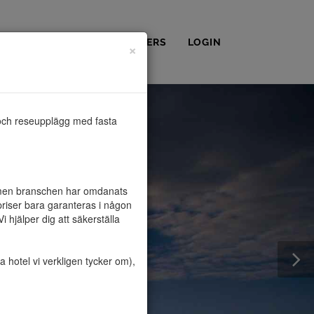
OSS
KONTAKT
PARTNERS
LOGIN
×
och reseupplägg med fasta 
, men branschen har omdanats 
riser bara garanteras i någon 
hjälper dig att säkerställa 
hotel vi verkligen tycker om), 