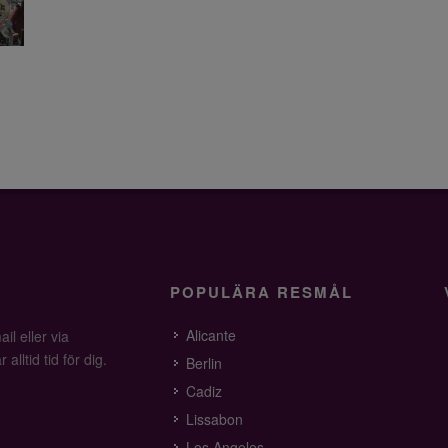
POPULÄRA RESMÅL
Alicante
il eller via
alltid tid för dig.
Berlin
Cadiz
Lissabon
Los Angeles