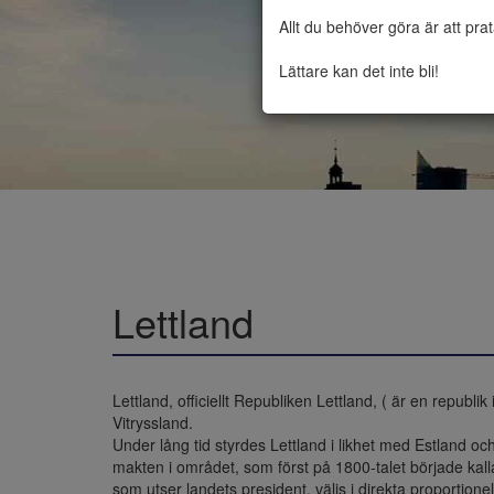
Allt du behöver göra är att pra
Lättare kan det inte bli!
Lettland
Lettland, officiellt Republiken Lettland, ( är en republik 
Vitryssland.

Under lång tid styrdes Lettland i likhet med Estland oc
makten i området, som först på 1800-talet började kalla
som utser landets president, väljs i direkta proportione