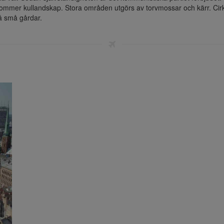
förekommer kullandskap. Stora områden utgörs av torvmossar och kärr. C
å små gårdar.