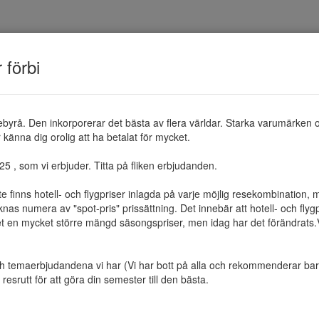
TEMAN
RESMÅL
ERBJUDANDEN
OM 
r förbi
ebyrå. Den inkorporerar det bästa av flera världar. Starka varumärken 
känna dig orolig att ha betalat för mycket.

 , som vi erbjuder. Titta på fliken erbjudanden.

te finns hotell- och flygpriser inlagda på varje möjlig resekombination
as numera av "spot-pris" prissättning. Det innebär att hotell- och flygp
et en mycket större mängd säsongspriser, men idag har det förändrats.Vi 
ch temaerbjudandena vi har (Vi har bott på alla och rekommenderar bara 
resrutt för att göra din semester till den bästa.
