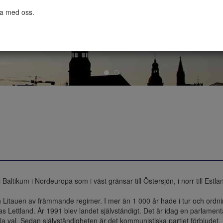
ta med oss.

i Baltikum i Nordeuropa som i väst gränsar till Östersjön, i norr till Estland
h Litauen av främmande regimer. I mer än 1 000 år hade i tur och ordnin
s Lettland. År 1991 blev landet självständigt. Det är idag en parlament
lla val. Sedan självständigheten är det kommunistiska partiet förbjudet.
