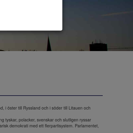
, i öster till Ryssland och i söder till Litauen och 
g tyskar, polacker, svenskar och slutligen ryssar 
arisk demokrati med ett flerpartisystem. Parlamentet, 